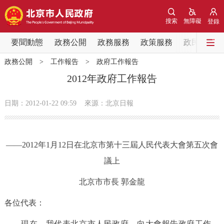
網站地圖
搜索
無障礙
登錄
要聞動態
要聞動態
政務公開
政務服務
政策服務
政民互動
政務公開
>
工作報告
>
政府工作報告
黨中央精神
國務院資訊
中央部委動態
2012年政府工作報告
北京要聞
會議資訊
部門動態
日期：2012-01-22 09:59
來源：北京日報
各區熱點
——2012年1月12日在北京市第十三屆人民代表大會第五次會
政務公開
議上
市領導
機構職能
政策服務
北京市市長 郭金龍
各位代表：
政策兌現
政策解讀
回應關切
現在，我代表北京市人民政府，向大會報告政府工作，