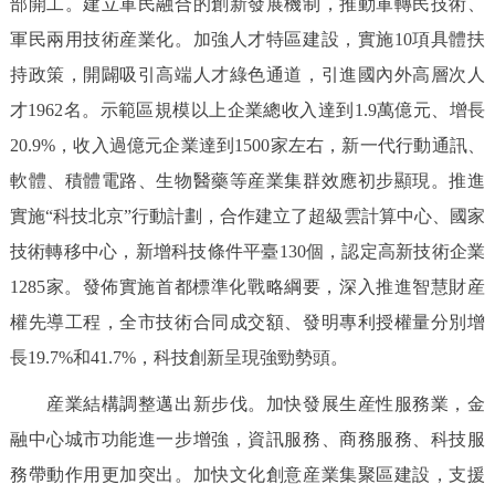
部開工。建立軍民融合的創新發展機制，推動軍轉民技術、
軍民兩用技術産業化。加強人才特區建設，實施10項具體扶
持政策，開闢吸引高端人才綠色通道，引進國內外高層次人
才1962名。示範區規模以上企業總收入達到1.9萬億元、增長
20.9%，收入過億元企業達到1500家左右，新一代行動通訊、
軟體、積體電路、生物醫藥等産業集群效應初步顯現。推進
實施“科技北京”行動計劃，合作建立了超級雲計算中心、國家
技術轉移中心，新增科技條件平臺130個，認定高新技術企業
1285家。發佈實施首都標準化戰略綱要，深入推進智慧財産
權先導工程，全市技術合同成交額、發明專利授權量分別增
長19.7%和41.7%，科技創新呈現強勁勢頭。
産業結構調整邁出新步伐。加快發展生産性服務業，金
融中心城市功能進一步增強，資訊服務、商務服務、科技服
務帶動作用更加突出。加快文化創意産業集聚區建設，支援