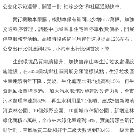
公交化示範運營，開通一批“袖珍公交”和社區通勤快車。
實行機動車限購，機動車保有量同比少增61.7萬輛。加強
交通秩序管理，調整中心城區非住宅區停車收費價格，開展
停車服務季活動。高峰時段路網平均運作速度提高12%左右，
公交出行比例達到42%，小汽車出行比例首次下降。
生態環境品質繼續提升。加快魯家山等生活垃圾處理設
施建設，在2454個城鄉社區開展分類達標試點，生活垃圾産
生量連續兩年下降，焚燒、生化處理比例均提高到15%，再生
資源回收量增長8%。加大污水處理設施建設改造力度，全市
污水處理率達到82%，再生水利用量7.1億噸。建成5個新城濱
河森林公園、10個郊野公園、10個城市休閒公園，新增造林
綠化面積25萬畝，全市林木綠化率達到54%。實施清潔空氣行
動計劃，空氣品質二級和好于二級天數達到78.4%，一級天數