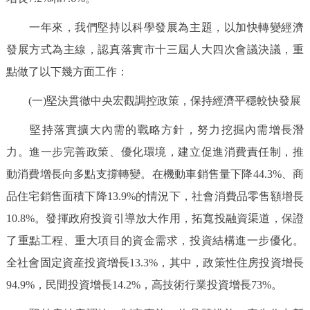
走進北京
一年來，我們堅持以科學發展為主題，以加快轉變經濟
北京概況
十六區概覽
人文北京
發展方式為主線，認真落實市十三屆人大四次會議決議，重
點做了以下幾方面工作：
綠色北京
圖説北京
視頻北京
(一)堅決貫徹中央宏觀調控政策，保持經濟平穩較快發展
多語種
堅持落實擴大內需的戰略方針，努力挖掘內需增長潛
力。進一步完善政策、優化環境，建立促進消費責任制，推
ENGLISH
한국어
日本語
動消費增長向多點支撐轉變。在機動車銷售量下降44.3%、商
DEUTSCH
FRANÇAIS
РУССКИЙ ЯЗЫК
品住宅銷售面積下降13.9%的情況下，社會消費品零售額增長
10.8%。發揮政府投資引導放大作用，拓寬投融資渠道，保證
ESPAÑOL
PORTUGUÊS
العربية
了重點工程、重大項目的資金需求，投資結構進一步優化。
全社會固定資産投資增長13.3%，其中，政策性住房投資增長
ITALIANO
94.9%，民間投資增長14.2%，高技術行業投資增長73%。