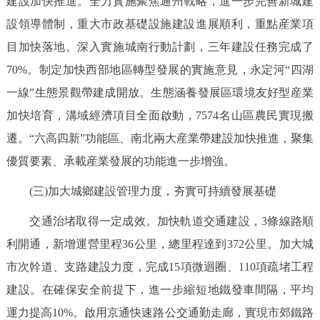
建設加快推進。全力實施聚焦通州戰略，進一步完善新城建
設領導體制，重大市政基礎設施建設進展順利，重點産業項
目加快落地。深入實施城南行動計劃，三年建設任務完成了
70%。制定加快西部地區轉型發展的實施意見，永定河“四湖
一線”生態景觀帶建成開放。生態涵養發展區環境友好型産業
加快培育，溝域經濟項目全面啟動，7574名山區農民實現搬
遷。“六高四新”功能區、南北兩大産業帶建設加快推進，聚集
優質要素、承載産業發展的功能進一步增強。
(三)加大城鄉建設管理力度，夯實可持續發展基礎
交通治堵取得一定成效。加快軌道交通建設，3條線路順
利開通，新增運營里程36公里，總里程達到372公里。加大城
市次幹道、支路建設力度，完成15項微迴圈、110項疏堵工程
建設。在確保安全前提下，進一步縮短地鐵發車間隔，平均
運力提高10%。啟用京通快速路公交通勤走廊，實現市郊鐵路