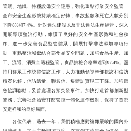
管網、地鐵、特種設備安全隱患，強化重點行業安全監管，
全市安全生産形勢持續穩定好轉，事故起數和死亡人數分別
下降8%和7.4%。針對違法建設以及非法違法生産經營，深入
開展專項整治行動，維護了良好的安全生産形勢和社會秩
序。進一步完善食品監管體系，開展打擊非法添加專項行
動，重點整治城鄉結合部食品安全問題，加強食品生産、加
工、流通、消費全過程監管，食品抽檢合格率達到97.4%。堅
持用群眾工作統攬信訪工作，大力推動領導幹部接訪和信訪
積案化解，信訪總量、聯名信、集體訪實現三下降。加強應
急協調聯動，妥善處理各類突發事件。加快打造首都創新型
警務，完善社會治安打防管控一體化運作機制，保持了首都
安定祥和的良好局面。
各位代表，過去一年，我們積極應對複雜嚴峻的國內外
經濟環境，加大主動調控力度，在首鋼主流程全面停産、實