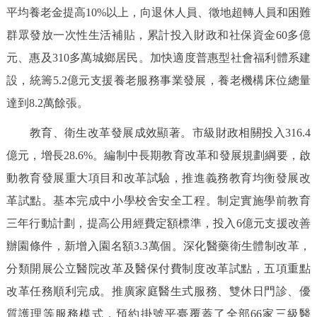
平均養老金提高10%以上，向退休人員、徵地超轉人員和困難
群眾發放一次性生活補貼，累計投入財政和社保資金60多億
元、惠及310多萬城鄉居民。加快適度普惠型社會福利體系建
設，統籌5.2億元支援養老服務事業發展，養老機構床位總量
達到8.2萬餘張。
教育、衛生改革發展成效顯著。市級財政相關投入316.4
億元，增長28.6%。編制中長期教育改革和發展規劃綱要，啟
動教育發展重大項目和改革試驗，推進義務教育均衡發展改
革試點。基本完成中小學校舍安全工程。制定實施學前教育
三年行動計劃，提高公用經費定額標準，投入6億元支援改善
辦園條件，新增入園名額3.3萬個。深化醫藥衛生體制改革，
分類開展公立醫院改革及醫保付費制度改革試點，五項重點
改革任務順利完成。推廣家庭醫生式服務、雙休日門診、優
質護理等服務模式，預約掛號平臺覆蓋了全部66家三級醫