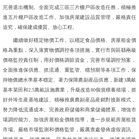
完善退出機制。全面完成三區三片棚戶區改造任務，積極推
進五片棚戶區改造工作。加強房屋建設品質管理，嚴格責任
追究，確保建成優質、放心工程。
繼續做好穩定物價工作。以穩定食品價格、房屋租金價
格為重點，深入落實物價調控各項措施，實行市與區縣兩級
價格監控責任制，用好價格調節資金，完善市場調控預案，
全面推進保供應、抓流通、重監管、穩預期等各項工作，保
持物價總水準基本穩定。著力保障農副産品供應，新建3萬畝
基本菜田和2.5萬畝設施農業，升級改造80個規模養殖場，抓
好外埠生産基地建設。積極推廣農副産品産銷對接新模式，
努力降低流通成本。完善政府儲備和商業儲備體系，增強市
場調控能力。加強房屋租金價格指導，進一步規範房屋租賃
市場。嚴格市場監測和價格監管，嚴厲查處發佈虛假資訊、