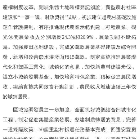
産權制度改革。開展集體土地確權登記頒證、新型農村社區
建設和“一事一議、財政獎補”試點，初步建立起農村基礎設施
運作管護機制。有序推進現代農業示範創建，籽種農業、觀
光休閒農業收入分別增長24.3%和20.9%，農業功能不斷拓
展。加強農田水利建設，完成30萬畝農業基礎建設及綜合開
發，新增和改善節水灌溉面積15萬畝。制定實施推進農業現
代化和郊區工業化、城鎮化的意見，加快新農村建設步伐，
設立小城鎮發展基金，加快培育特色産業。積極促進農民增
收，繼續實施共同致富行動計劃，農民收入增速連續三年快
於城鎮居民。
區域協調發展進一步加強。全面抓好城鄉結合部城市化
工程，制定促進集體産業發展、整建制農轉居的意見，完善
一道綠隔政策，50個重點村拆遷任務基本完成，回遷安置房