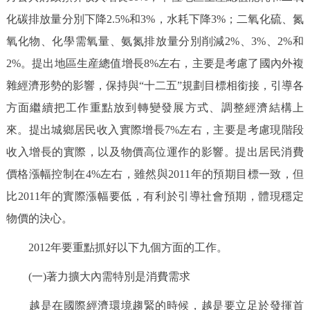
化碳排放量分別下降2.5%和3%，水耗下降3%；二氧化硫、氮
氧化物、化學需氧量、氨氮排放量分別削減2%、3%、2%和
2%。提出地區生産總值增長8%左右，主要是考慮了國內外複
雜經濟形勢的影響，保持與“十二五”規劃目標相銜接，引導各
方面繼續把工作重點放到轉變發展方式、調整經濟結構上
來。提出城鄉居民收入實際增長7%左右，主要是考慮現階段
收入增長的實際，以及物價高位運作的影響。提出居民消費
價格漲幅控制在4%左右，雖然與2011年的預期目標一致，但
比2011年的實際漲幅要低，有利於引導社會預期，體現穩定
物價的決心。
2012年要重點抓好以下九個方面的工作。
(一)著力擴大內需特別是消費需求
越是在國際經濟環境趨緊的時候，越是要立足於發揮首