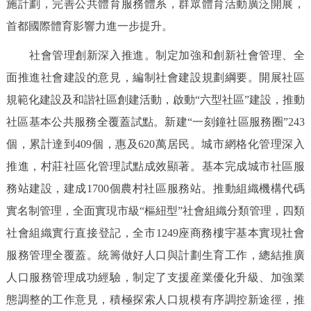
施計劃，完善公共體育服務體系，群眾體育活動廣泛開展，
首都國際體育影響力進一步提升。
社會管理創新深入推進。制定加強和創新社會管理、全
面推進社會建設的意見，編制社會建設規劃綱要。開展社區
規範化建設及和諧社區創建活動，啟動“六型社區”建設，推動
社區基本公共服務全覆蓋試點。新建“一刻鐘社區服務圈”243
個，累計達到409個，惠及620萬居民。城市網格化管理深入
推進，村莊社區化管理試點成效顯著。基本完成城市社區服
務站建設，建成1700個農村社區服務站。推動組織機構代碼
實名制管理，全面實現市級“樞紐型”社會組織分類管理，四類
社會組織實行直接登記，全市1249座商務樓宇基本實現社會
服務管理全覆蓋。統籌做好人口與計劃生育工作，總結推廣
人口服務管理成功經驗，制定了支援産業優化升級、加強業
態調整的工作意見，積極探索人口規模有序調控新途徑，推