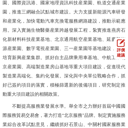
園、國際資訊港、國家地理資訊科技産業園、軌道交通産業
園，推進三網融合試點城市建設。大力支援新能源汽車研發
和産業化，加快電動汽車充換電服務網路建設，推動示範應
用。深入實施生物醫藥産業跨越發展工程，紮實推進燕房石
化新材料科技産業基地、北京通用航空産業基地、延慶新能
源産業園、數字電視産業園、三一産業園等基地建設，加快
評價
建議
培育新興産業集群。抓好自主品牌乘用車基地、中航工業北
京産業園、高端製造業房山基地等重大項目建設，促進現代
製造業高端化、集約化發展。深化與中央單位戰略合作，抓
好已簽約項目的落實，積極篩選新的後備項目，研究制定推
動重大項目建設的相關政策。
不斷提高服務業發展水準。舉全市之力辦好首屆中國國
際服務貿易交易會，著力打造“北京服務”品牌。制定實施服務
業綜合改革試點意見，繼續抓好石景山、中關村國家服務業