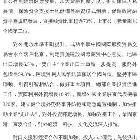
非公有制經濟健康發展。加大金融創新力度，推動保障房私
募債、保險資金支援土地儲備等融資模式創新，促進政府融
資平臺規範發展，直接融資比重超過70%，上市公司數量躍居
全國第二位。
對外開放水準不斷提升。成功爭取中國國際服務貿易交
易會永久落戶北京，制定實施建設國際商貿中心意見。地區
出口增長6.5%，“雙自主”企業出口比重進一步提高，服務外
包增長59.3%，跨境貿易人民幣結算額居全國首位。堅持市區
聯動、引資引智相結合，做好重大項目、總部企業投資促進
工作，實際利用外資增長10.9%，新增外國企業駐京代表機構
320家。建立健全境外勞務事件防範和應急處置機制，加快推
動企業“走出去”，對外投資穩定增長。加強對臺工作，鞏固京
港、京澳合作，對外經濟、科技、文化交流深入推進。
對口支援和經濟合作不斷加強。投入25.2億元，先後派出