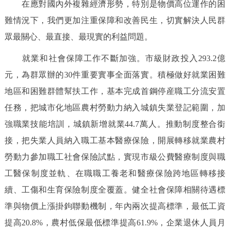
在應對國內外複雜經濟形勢，特別是物價高位運作的困
難情況下，我們更加注重保障和改善民生，切實解決人民群
眾最關心、最直接、最現實的利益問題。
就業和社會保障工作不斷加強。市級財政投入293.2億
元，為群眾辦的30件重要實事全面落實。積極做好就業困難
地區和困難群體幫扶工作，基本完成首鋼停産職工分流安置
任務，把城市化地區農村勞動力納入城鎮失業登記範圍，加
強職業技能培訓，城鎮新增就業44.7萬人。推動制度整合銜
接，把失業人員納入職工基本醫療保險，開展轉移就業農村
勞動力參加職工社會保險試點，實現市級公費醫療制度與職
工醫保制度並軌、在職職工養老和醫療保險跨地區轉移接
續、工傷和生育保險制度全覆蓋。健全社會保障相關待遇標
準與物價上漲掛鉤聯動機制，年內兩次提高標準，最低工資
提高20.8%，農村低保最低標準提高61.9%，企業退休人員月