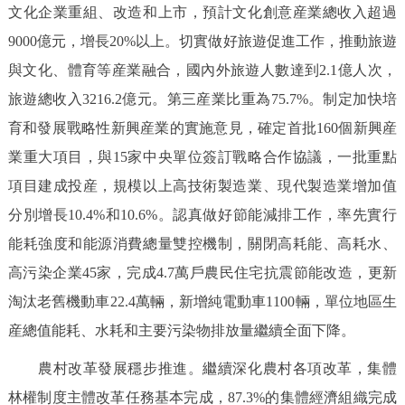
文化企業重組、改造和上市，預計文化創意産業總收入超過
9000億元，增長20%以上。切實做好旅遊促進工作，推動旅遊
與文化、體育等産業融合，國內外旅遊人數達到2.1億人次，
旅遊總收入3216.2億元。第三産業比重為75.7%。制定加快培
育和發展戰略性新興産業的實施意見，確定首批160個新興産
業重大項目，與15家中央單位簽訂戰略合作協議，一批重點
項目建成投産，規模以上高技術製造業、現代製造業增加值
分別增長10.4%和10.6%。認真做好節能減排工作，率先實行
能耗強度和能源消費總量雙控機制，關閉高耗能、高耗水、
高污染企業45家，完成4.7萬戶農民住宅抗震節能改造，更新
淘汰老舊機動車22.4萬輛，新增純電動車1100輛，單位地區生
産總值能耗、水耗和主要污染物排放量繼續全面下降。
農村改革發展穩步推進。繼續深化農村各項改革，集體
林權制度主體改革任務基本完成，87.3%的集體經濟組織完成