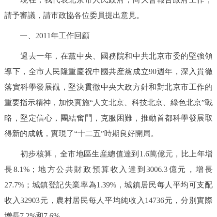
決策公開
專題公開
請予審議，請市政協各位委員提出意見。
一、2011年工作回顧
政務服務
過去一年，在黨中央、國務院和中共北京市委的堅強領
個人服務
法人服務
部門服務
導下，全市人民隆重慶祝中國共産黨成立90週年，深入貫徹
落實科學發展觀，堅決貫徹中央大政方針和對北京市工作的
便民服務
利企服務
投資項目
重要指示精神，加快實施“人文北京、科技北京、綠色北京”戰
略，堅定信心，團結奮鬥，克服困難，推動首都科學發展取
仲介服務
陽光政務
得新的成就，實現了“十二五”時期良好開局。
政民互動
初步核算，全市地區生産總值達到1.6萬億元，比上年增
12345網上接訴即辦
我要諮詢
我要建議
長8.1%；地方公共財政預算收入達到3006.3億元，增長
27.7%；城鎮登記失業率為1.39%，城鎮居民每人平均可支配
參與調查
線上訪談
圖説互動
收入32903元，農村居民每人平均純收入14736元，分別實際
增長7.2%和7.6%。