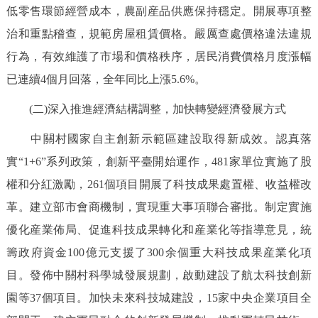
低零售環節經營成本，農副産品供應保持穩定。開展專項整
治和重點稽查，規範房屋租賃價格。嚴厲查處價格違法違規
行為，有效維護了市場和價格秩序，居民消費價格月度漲幅
已連續4個月回落，全年同比上漲5.6%。
(二)深入推進經濟結構調整，加快轉變經濟發展方式
中關村國家自主創新示範區建設取得新成效。認真落
實“1+6”系列政策，創新平臺開始運作，481家單位實施了股
權和分紅激勵，261個項目開展了科技成果處置權、收益權改
革。建立部市會商機制，實現重大事項聯合審批。制定實施
優化産業佈局、促進科技成果轉化和産業化等指導意見，統
籌政府資金100億元支援了300余個重大科技成果産業化項
目。發佈中關村科學城發展規劃，啟動建設了航太科技創新
園等37個項目。加快未來科技城建設，15家中央企業項目全