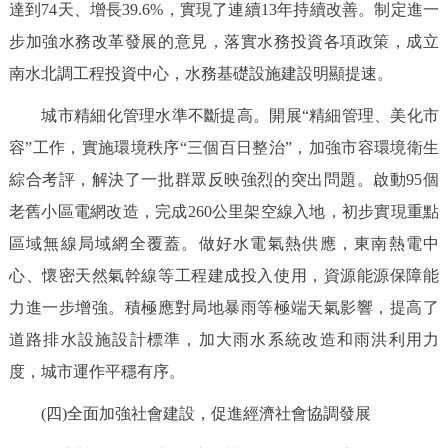
達到74天、增長39.6%，實現了連續13年持續改善。制定進一
步加強水務改革發展的意見，落實水務投資各項政策，成立
南水北調工程投資中心，水務基礎設施建設明顯提速。
城市精細化管理水準不斷提高。開展“精細管理、美化市
容”工作，實施環境秩序“三個百日整治”，加強市容環境衛生
綜合考評，解決了一批群眾反映強烈的突出問題。啟動95個
老舊小區電網改造，完成260公里架空線入地，初步實現重點
區域無線局域網全覆蓋。做好水電氣熱供應，東南熱電中
心、懷密天然氣幹線等工程建成投入使用，資源能源保障能
力進一步增強。積極應對局地暴雨等極端天氣影響，提高了
道路排水設施設計標準，加大雨水系統改造和雨洪利用力
度，城市運作平穩有序。
(四)全面加強社會建設，促進經濟社會協調發展