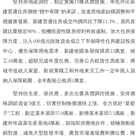
堅持房地産調控，制定實施15條具體措施，率先作出新
回到頂部
建普通住房價格“穩中有降”的承諾，促進房地産結構調整和平
穩健康發展。新建普通住房成交均價同比下降11.3%，居民首
購比重接近90%，投機投資性購房得到有效遏制。加大住房保
障力度，注入100億元財政資金成立了市保障性住房建設投資
中心，優先保障用地需求，新建收購各類保障房23萬套、竣
工10萬套，超額完成年度任務。完善公共租賃住房政策，將
城市低收入家庭、新就業職工和外地來京工作一定年限人員
納入保障範圍，全年配租公租房1萬套。
堅持扶生産、保供應，多次出臺具體調控措施，安排價
格調節資金5億元，切實控制物價過快上漲。全力抓好“菜籃
子”工程，劃定基本菜田57.9萬畝，新增基本菜田5.5萬畝，新
建外埠蔬菜生産基地4萬畝，加強與供應地合作，積極推動産
銷對接，減免大型批發市場、農貿市場進場費和攤位費，降