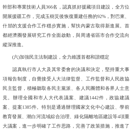
幹部和專業技術人員366名，認真抓好援藏項目建設，全方位
開展援疆工作，完成玉樹災後恢復重建任務的92%，對巴東、
什邡的支援合作工作穩步實施，幫扶內蒙古取得新進展。首
都經濟圈發展研究工作全面啟動，與周邊省區市合作交流向
縱深推進。
(六)加強民主法制建設，全力維護首都和諧穩定
認真執行市人大及其常委會的決議和決定，堅持重大事
項報告制度，自覺接受人大法律監督、工作監督和人民政協
民主監督，積極聽取各民主黨派、各人民團體和各界人士意
見。辦理全國和市人大代表議案、建議1442件，政協建議
案、提案1385件。特別是通過辦理國家文化中心建設、學前
教育發展、潮白河流域綜合治理、綠化隔離地區建設等4項重
大議案，進一步明確了工作思路，完善了政策措施，推進了