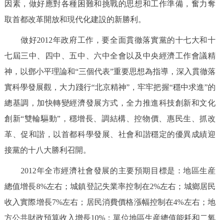
因素，做好應對各種困難和挑戰的思想和工作準備，奮力奪
取首都改革開放和現代化建設的新勝利。
做好2012年政府工作，要全面貫徹落實黨的十七大和十
七屆三中、四中、五中、六中全會以及中央經濟工作會議精
神，以鄧小平理論和“三個代表”重要思想為指導，深入貫徹落
實科學發展觀，大力踐行“北京精神”，牢牢把握“穩中求進”的
總基調，加快轉變經濟發展方式，全力推進科技創新和文化
創新“雙輪驅動”，穩增長、調結構、控物價、惠民生、抓改
革、促和諧，以首都科學發展、社會和諧穩定的優異成績迎
接黨的十八大勝利召開。
2012年全市經濟社會發展的主要預期目標是：地區生産
總值增長8%左右；城鎮登記失業率控制在2%左右；城鄉居民
收入實際增長7%左右；居民消費價格漲幅控制在4%左右；地
方公共財政預算收入增長10%；單位地區生産總值能耗和二氧