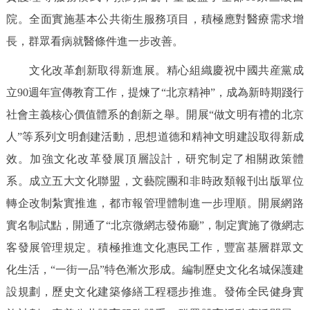
院。全面實施基本公共衛生服務項目，積極應對醫療需求增
長，群眾看病就醫條件進一步改善。
文化改革創新取得新進展。精心組織慶祝中國共産黨成
立90週年宣傳教育工作，提煉了“北京精神”，成為新時期踐行
社會主義核心價值體系的創新之舉。開展“做文明有禮的北京
人”等系列文明創建活動，思想道德和精神文明建設取得新成
效。加強文化改革發展頂層設計，研究制定了相關政策體
系。成立五大文化聯盟，文藝院團和非時政類報刊出版單位
轉企改制紮實推進，都市報管理體制進一步理順。開展網路
實名制試點，開通了“北京微網志發佈廳”，制定實施了微網志
客發展管理規定。積極推進文化惠民工作，豐富基層群眾文
化生活，“一街一品”特色漸次形成。編制歷史文化名城保護建
設規劃，歷史文化建築修繕工程穩步推進。發佈全民健身實