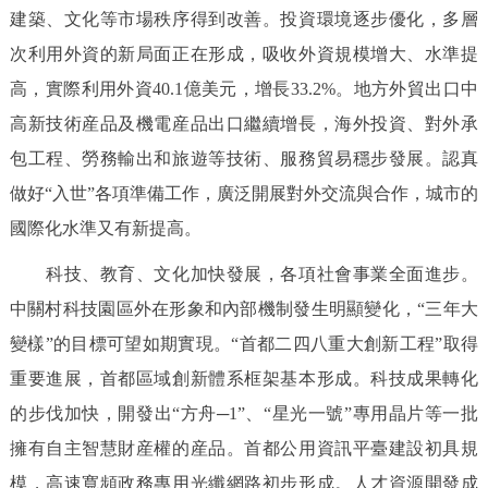
建築、文化等市場秩序得到改善。投資環境逐步優化，多層
次利用外資的新局面正在形成，吸收外資規模增大、水準提
高，實際利用外資40.1億美元，增長33.2%。地方外貿出口中
高新技術産品及機電産品出口繼續增長，海外投資、對外承
包工程、勞務輸出和旅遊等技術、服務貿易穩步發展。認真
做好“入世”各項準備工作，廣泛開展對外交流與合作，城市的
國際化水準又有新提高。
科技、教育、文化加快發展，各項社會事業全面進步。
中關村科技園區外在形象和內部機制發生明顯變化，“三年大
變樣”的目標可望如期實現。“首都二四八重大創新工程”取得
重要進展，首都區域創新體系框架基本形成。科技成果轉化
的步伐加快，開發出“方舟─1”、“星光一號”專用晶片等一批
擁有自主智慧財産權的産品。首都公用資訊平臺建設初具規
模，高速寬頻政務專用光纖網路初步形成。人才資源開發成