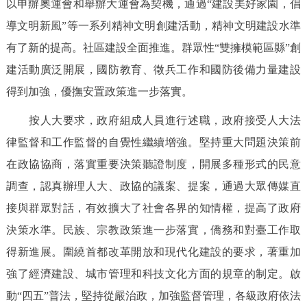
以申辦奧運會和舉辦大運會為契機，通過“建設美好家園，倡
導文明新風”等一系列精神文明創建活動，精神文明建設水準
有了新的提高。社區建設全面推進。群眾性“雙擁模範區縣”創
建活動廣泛開展，國防教育、徵兵工作和國防後備力量建設
得到加強，優撫安置政策進一步落實。
按人大要求，政府組成人員進行述職，政府接受人大法
律監督和工作監督的自覺性繼續增強。堅持重大問題決策前
在政協協商，落實重要決策聽證制度，開展多種形式的民意
調查，認真辦理人大、政協的議案、提案，通過大眾傳媒直
接與群眾對話，有效擴大了社會各界的知情權，提高了政府
決策水準。民族、宗教政策進一步落實，僑務和對臺工作取
得新進展。圍繞首都改革開放和現代化建設的要求，著重加
強了經濟建設、城市管理和科技文化方面的規章的制定。啟
動“四五”普法，堅持從嚴治政，加強監督管理，各級政府依法