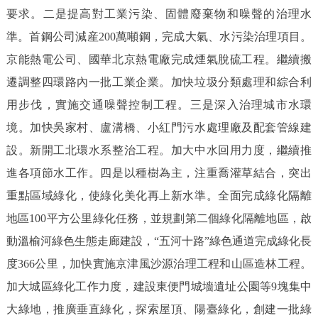
要求。二是提高對工業污染、固體廢棄物和噪聲的治理水
準。首鋼公司減産200萬噸鋼，完成大氣、水污染治理項目。
京能熱電公司、國華北京熱電廠完成煙氣脫硫工程。繼續搬
遷調整四環路內一批工業企業。加快垃圾分類處理和綜合利
用步伐，實施交通噪聲控制工程。三是深入治理城市水環
境。加快吳家村、盧溝橋、小紅門污水處理廠及配套管線建
設。新開工北環水系整治工程。加大中水回用力度，繼續推
進各項節水工作。四是以種樹為主，注重喬灌草結合，突出
重點區域綠化，使綠化美化再上新水準。全面完成綠化隔離
地區100平方公里綠化任務，並規劃第二個綠化隔離地區，啟
動溫榆河綠色生態走廊建設，“五河十路”綠色通道完成綠化長
度366公里，加快實施京津風沙源治理工程和山區造林工程。
加大城區綠化工作力度，建設東便門城墻遺址公園等9塊集中
大綠地，推廣垂直綠化，探索屋頂、陽臺綠化，創建一批綠