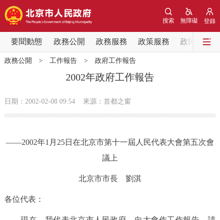
網站地圖
搜索
無障礙
登錄
要聞動態
要聞動態
政務公開
政務服務
政策服務
政民互動
政務公開
>
工作報告
>
政府工作報告
黨中央精神
國務院資訊
中央部委動態
2002年政府工作報告
北京要聞
會議資訊
部門動態
日期：2002-02-08 09:54
來源：首都之窗
各區熱點
——2002年1月25日在北京市第十一屆人民代表大會第五次會
政務公開
議上
市領導
機構職能
政策服務
北京市市長 劉淇
各位代表：
政策兌現
政策解讀
回應關切
現在，我代表北京市人民政府，向大會作工作報告，請