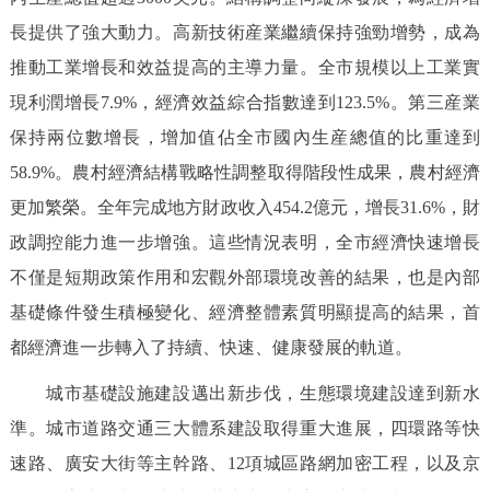
走進北京
長提供了強大動力。高新技術産業繼續保持強勁增勢，成為
北京概況
十六區概覽
人文北京
推動工業增長和效益提高的主導力量。全市規模以上工業實
現利潤增長7.9%，經濟效益綜合指數達到123.5%。第三産業
綠色北京
圖説北京
視頻北京
保持兩位數增長，增加值佔全市國內生産總值的比重達到
58.9%。農村經濟結構戰略性調整取得階段性成果，農村經濟
多語種
更加繁榮。全年完成地方財政收入454.2億元，增長31.6%，財
ENGLISH
政調控能力進一步增強。這些情況表明，全市經濟快速增長
한국어
日本語
不僅是短期政策作用和宏觀外部環境改善的結果，也是內部
DEUTSCH
FRANÇAIS
РУССКИЙ ЯЗЫК
基礎條件發生積極變化、經濟整體素質明顯提高的結果，首
都經濟進一步轉入了持續、快速、健康發展的軌道。
ESPAÑOL
PORTUGUÊS
العربية
城市基礎設施建設邁出新步伐，生態環境建設達到新水
準。城市道路交通三大體系建設取得重大進展，四環路等快
ITALIANO
速路、廣安大街等主幹路、12項城區路網加密工程，以及京