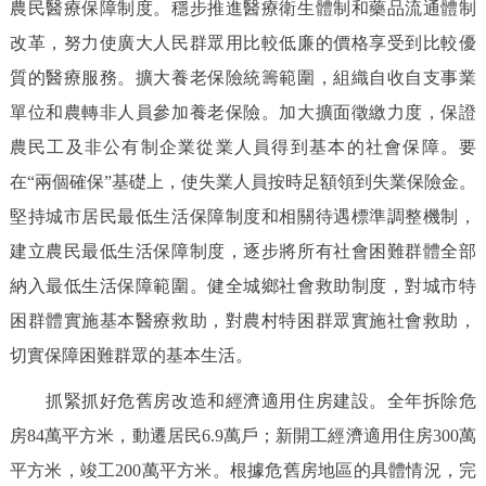
農民醫療保障制度。穩步推進醫療衛生體制和藥品流通體制
改革，努力使廣大人民群眾用比較低廉的價格享受到比較優
質的醫療服務。擴大養老保險統籌範圍，組織自收自支事業
單位和農轉非人員參加養老保險。加大擴面徵繳力度，保證
農民工及非公有制企業從業人員得到基本的社會保障。要
在“兩個確保”基礎上，使失業人員按時足額領到失業保險金。
堅持城市居民最低生活保障制度和相關待遇標準調整機制，
建立農民最低生活保障制度，逐步將所有社會困難群體全部
納入最低生活保障範圍。健全城鄉社會救助制度，對城市特
困群體實施基本醫療救助，對農村特困群眾實施社會救助，
切實保障困難群眾的基本生活。
抓緊抓好危舊房改造和經濟適用住房建設。全年拆除危
房84萬平方米，動遷居民6.9萬戶；新開工經濟適用住房300萬
平方米，竣工200萬平方米。根據危舊房地區的具體情況，完