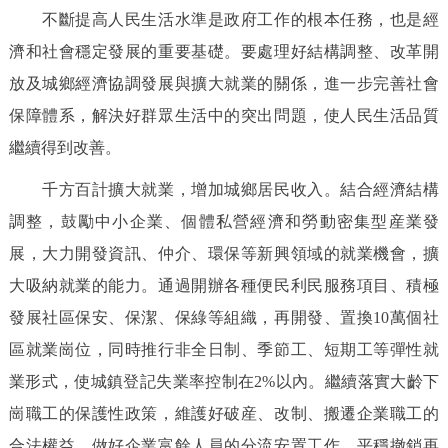
不斷提高人民生活水準是政府工作的根本任務，也是經
濟和社會穩定發展的重要基礎。要處理好結構調整、改革開
放及城鄉經濟協調發展與擴大就業的關係，進一步完善社會
保障體系，解決好群眾生活中的突出問題，使人民生活品質
繼續得到改善。
千方百計擴大就業，增加城鄉居民收入。結合經濟結構
調整，鼓勵中小企業、個體私營經濟和勞動密集型産業發
展，大力開發資訊、仲介、環保等新興領域的就業機會，擴
大吸納就業的能力。通過開辦各種便民利民服務項目、積極
發展社區保安、保潔、保綠等組織，再開發、置換10萬個社
區就業崗位，同時推行非全日制、季節工、短期工等彈性就
業形式，使城鎮登記失業率控制在2%以內。繼續落實大齡下
崗職工的保護性政策，維護好破産、改制、搬遷企業職工的
合法權益，做好企業富餘人員的分流安置工作，平穩撤銷再