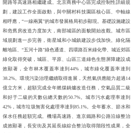
開路等高速路相繼建成。北京商務中心區完成控制性詳細規
回到頂部
劃，建設工作全面啟動，與中關村科技園區核心區、中軸線
相呼應，“一線兩翼”的城市發展格局初步顯現。基礎設施建設
和危舊房改造力度加大，南部城區的面貌開始改觀。城市區
域規劃進一步完善，衛星城和小城鎮建設步伐加快。綠化隔
離地區、“五河十路”綠色通道、四環路百米綠化帶、城近郊區
綠化取得突破，城區、平原、山區三道綠色生態屏障建設成
效顯著，全市林木覆蓋率達到44%，城市綠化覆蓋率達到
38.2%。環境污染治理繼續取得進展，天然氣供應能力超過14
億立方米，超額完成全年燃煤鍋爐改造任務，空氣品質二級
和好于二級的天數佔總天數的50.7%。城市污水處理率達到
42%，城市垃圾無害化處理率達到85.1%。全年蓄水、節水和
保水任務超額完成。機場高速路、進京鐵路和公路沿線整治
成效顯著，長安街及其延長線綜合整治取得階段性成果，全