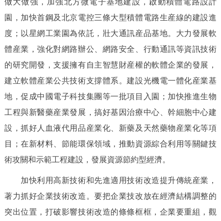
做大做強，加強北方微電子基地建設，啟動積體電路設計
園，加快首鋼及北京電控三條大型積體電路生産線的建設進
度；以星網工業園為依託，壯大通訊産品基地。大力發展軟
體産業，強化對網路辦公、網路安全、行動通訊等資訊技術
的研究開發，支援擁有自主智慧財産權的軟體企業的發展，
建立軟體産業公共技術支撐體系。建設光機電一體化産業基
地，促成中國電子科技集團等一批項目入園；加快推進生物
工程與新醫藥産業發展，搞好基因治療中心、幹細胞中心建
設，抓好人血液代用品産業化、新藥及天然藥物産業化等項
目；在新材料、節能環保領域，推動資源綜合利用等關鍵技
術攻關和示範工程建設，發展資源節約型經濟。
加快利用高新技術和先進適用技術改造提升傳統産業，
著力抓好企業技術改造。要把企業技改放在經濟結構調整的
突出位置，打破影響技術改造的條條框框，企業要重組，觀