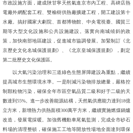
市政設施方面，建成陜甘寧天然氣進京市內工程、高碑店熱
電廠外網配套工程、雙榆樹供熱廠擴建工程，開工建設第十
水廠。搞好國家大劇院、首都博物館、中央電視臺、國貿三
期等大型文化設施和公共設施建設。落實向南城傾斜的政
策，加快南部地區建設，促進城市協調發展。加緊制訂《北
京歷史文化名城保護規劃》、《北京皇城保護規劃》，劃定
第二批歷史文化保護區。
以大氣污染治理和三道綠色生態屏障建設為重點，繼續
提高城市生態環境水準。一是削減污染物排放總量，嚴格控
制顆粒物污染，確保全年市區空氣品質二級和好于二級的天
數達到55%。進一步改善能源結構，天然氣供應能力達到18億
立方米，新增熱力供熱面積300萬平方米，繼續實施燃煤鍋爐
改造，發展電採暖。加強舊機動車尾氣監測，完成全市砂石
料場的清理整頓，確保施工工地等開放性場地全面達到環保