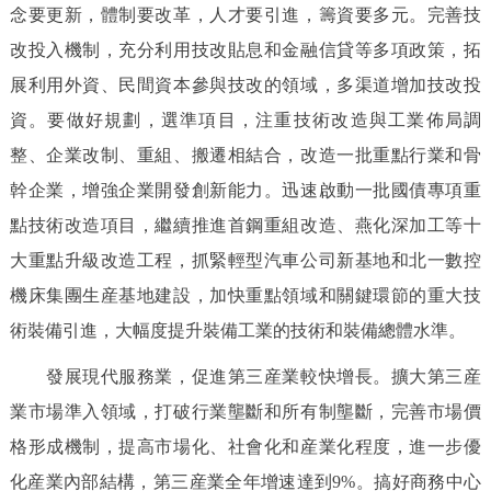
念要更新，體制要改革，人才要引進，籌資要多元。完善技
改投入機制，充分利用技改貼息和金融信貸等多項政策，拓
展利用外資、民間資本參與技改的領域，多渠道增加技改投
資。要做好規劃，選準項目，注重技術改造與工業佈局調
整、企業改制、重組、搬遷相結合，改造一批重點行業和骨
幹企業，增強企業開發創新能力。迅速啟動一批國債專項重
點技術改造項目，繼續推進首鋼重組改造、燕化深加工等十
大重點升級改造工程，抓緊輕型汽車公司新基地和北一數控
機床集團生産基地建設，加快重點領域和關鍵環節的重大技
術裝備引進，大幅度提升裝備工業的技術和裝備總體水準。
發展現代服務業，促進第三産業較快增長。擴大第三産
業市場準入領域，打破行業壟斷和所有制壟斷，完善市場價
格形成機制，提高市場化、社會化和産業化程度，進一步優
化産業內部結構，第三産業全年增速達到9%。搞好商務中心