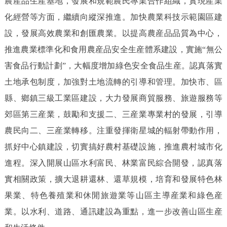
農産品生産基地，發展和規範農民專業合作組織，實現産業
化經營等方面，繼續向縱深推進。加快農業科技示範園區建
設，發展高效農業和創匯農業。以提高農産品品質為中心，
推進農業標準化和食用農産品安全生産體系建設，實施“無公
害食品行動計劃”，大幅度增加綠色安全食品生産。認真落實
土地承包制度，加強對土地流轉的引導和管理。加快市、區
縣、鄉鎮三級工業區建設，大力發展商貿服務、旅遊服務等
郊區第三産業，鼓勵和支援二、三産業專業村的發展，引導
農民向二、三産業轉移。注重發揮衛星城的輻射帶動作用，
抓好中心鎮建設，切實搞好農村基礎設施，推進農村城市化
進程。深入開展山區水利富民、林業富民綜合開發，認真落
實相關政策，擴大退耕還林、還草規模，培育和發展特色林
果業、特色養殖業和休閒旅遊業等山區主導産業和綠色産
業。以水利、道路、通訊建設為重點，進一步改善山區生産