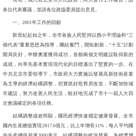
決策公開
專題公開
各位代表審議，並請各位政協委員提出意見。
一、2001年工作的回顧
政務服務
新世紀起始之年，全市各族人民堅持以鄧小平理論和“三
個人服務
法人服務
部門服務
個代表”重要思想為指導，團結奮鬥，開拓創新，“十五”計劃
開局良好，申辦奧運獲得成功，首都兩個文明建設取得新的
便民服務
利企服務
投資項目
成就，向率先基本實現現代化的目標邁出了堅實的一步。在
中共北京市委領導下，市政府大力實施以發展高新技術産業
仲介服務
陽光政務
為主導的經濟結構調整，切實抓好危舊房改造，不斷加快城
政民互動
市建設，努力改善人民生活，較好地完成了市十一屆人大四
次會議確定的各項任務。
12345網上接訴即辦
我要諮詢
我要建議
結構調整成效明顯，國民經濟快速穩定健康發展。全市
參與調查
線上訪談
圖説互動
國內生産總值實現2817.6億元，比上年增長11%，每人平均國
內生産總值超過3000美元。結構調整向縱深發展，為經濟增