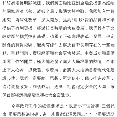
和貿易增長明顯減緩，我們將面臨比亞洲金融危機更為嚴峻
的國際經濟形勢。縱觀全局，機遇大於挑戰。我國加入世貿
組織，為深化改革、擴大開放、提高利用外資的品質和水準
提供了有利契機。經過較長時期的快速發展，我們具有了比
較雄厚的物質技術基礎，積累了正確處理改革、發展、穩定
關係的寶貴經驗，能夠有條件去解決首都長期存在的一些難
點、重點問題，實現經濟和社會更快發展。申奧成功和籌備
奧運工作的開展，極大地激發了廣大人民群眾的熱情，全市
上下人心齊、抓機遇、求發展，必將大大推動首都現代化建
設步伐。我們一定要統一思想，堅定信心，穩步推進改革，
適時調整政策，維護政治、經濟、社會穩定安全的大局，確
保首都經濟持續增長和社會全面進步。
今年政府工作的總體要求是：以鄧小平理論和“三個代
表”重要思想為指導，進一步貫徹江澤民同志“七一”重要講話