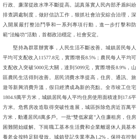
行政、廉潔從政水準不斷提高。認真落實人民內部矛盾糾紛
排查調處制度，做好信訪工作，狠抓社會治安綜合治理，深
入開展嚴打整治鬥爭和一系列專項行動，進一步打擊和防
範“法輪功”活動，首都政治穩定，社會安定。
堅持為群眾辦實事，人民生活不斷改善。城鎮居民每人
平均可支配收入11577.8元，實際增長8.5%；農民每人平均可
支配收入突破5000元大關，達到5099元，實際增長8.9%，山
區農民生活得到改善。居民消費水準提高，住房、通訊、旅
遊等新興消費升溫，假日經濟成為新的亮點。全市竣工住宅
1804.9萬平方米，城鎮居民每人平均住房使用面積達到17.6平
方米。危舊房改造取得突破性進展，城區拆除危房近百萬平
方米，動遷居民8萬多戶。一批“雙低家庭”入住廉租房，住房
困難開始緩解。下崗職工基本生活費和企業離退休人員基本
養老金按時足額發放。城鎮登記失業率為1.2%，保持在控制