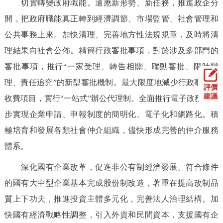
切實轉變政府職能。適應新形勢、新任務，推進政企分
開，把政府職能真正轉到經濟調節、市場監管、社會管理和
公共事務上來。加快清理、完善地方性法規規章，及時將清
理結果向社會公佈。精簡行政審批事項，對於涉及多部門的
審批事項，推行“一家受理、轉告相關、聯動審批、限時辦
理、責任追究”的新型審批機制。最大限度地減少行政事業性
評價
建議
收費項目，實行“一站式”辦公代理制。全面推行電子政務，逐
步實現企業申請、申報制度的簡明化、電子化和網路化。積
極培育和發展各類社會仲介組織，儘快形成完善的仲介服務
體系。
深化國有企業改革，促進非公有制經濟發展。符合條件
的國有大中型企業基本完成股份制改造，著重在提高改制品
質上下功夫，推進投資主體多元化，完善法人治理結構。加
快國有經濟戰略性調整，引入外資和民間資本，支援國有企