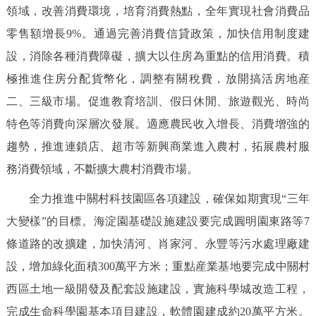
領域，改善消費環境，培育消費熱點，全年實現社會消費品
零售額增長9%。通過完善消費信貸政策，加快信用制度建
設，消除各種消費障礙，擴大以住房為重點的信用消費。積
極推進住房分配貨幣化，調整有關稅費，放開搞活房地産
二、三級市場。促進教育培訓、假日休閒、旅遊觀光、時尚
特色等消費向深層次發展。適應農民收入增長、消費增強的
趨勢，推進連鎖店、超市等新興商業進入農村，拓展農村服
務消費領域，不斷擴大農村消費市場。
全力推進中關村科技園區各項建設，確保如期實現“三年
大變樣”的目標。海淀園基礎設施建設要完成圓明園東路等7
條道路的改擴建，加快清河、肖家河、永豐等污水處理廠建
設，增加綠化面積300萬平方米；重點産業基地要完成中關村
西區土地一級開發及配套設施建設，實施科學城改造工程，
完成生命科學園基本項目建設，軟體園建成約20萬平方米。