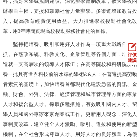
科，搞好大學城規劃建設。深化辦學體制改革，擴大學校的
辦學自主權，支援和鼓勵社會力量辦學。多渠道增加教育投
入，提高教育經費使用效益。大力推進學校後勤社會化改
革，用3年時間實現高校後勤服務社會化的目標。
堅持把培養、吸引和用好人才作為一項重大戰略任務來
抓。在黨政系統、科教文化、企業管理等各個方面，培養和
評價
建議
造就一支高層次的領導人才隊伍；在高等院校和科研院所培
養一批具有世界科技前沿水準的學術&&人；在普遍提高勞動
者素質的基礎上，加快培養首都現代化建設急需的資訊、金
融、財會、外貿、法律、經濟管理和城市管理等方面的專業
人才和複合型人才。採取多種措施，有效吸引國內人才、留
學人員和國外專家來京創業或工作。更新用人觀念，深化人
事制度改革，建立健全人才激勵、吸引、選拔和使用的新型
機制，在全社會形成尊重人才、用好人才的良好氛圍，為優