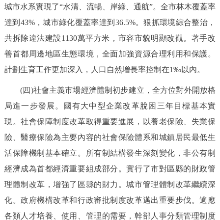
城市水系實現了“水清、流暢、岸綠、通航”。全市林木覆蓋率
達到43%，城市綠化覆蓋率達到36.5%。狠抓環境綜合整治，
共拆除違法建設1130萬平方米，市容市貌明顯改觀。著手改
善首都周邊地區生態環境，全面加強資源合理利用和保護。
計劃生育工作更加深入，人口自然增長率控制在1‰以內。
(四)社會主義市場經濟體制初步建立，全方位對外開放格
局進一步發展。國有大中型企業改革脫困三年目標基本實
現。社會保障制度改革取得重要進展，以養老保險、失業保
險、醫療保險為主要內容的社會保險體系和城鎮居民最低生
活保障機制基本確立。所有制結構發生深刻變化，非公有制
經濟成為首都經濟重要組成部分。實行了市對區縣的財政管
理體制改革，增強了區縣的財力。城市管理體制改革繼續深
化。政府機構改革和行政審批制度改革邁出重要步伐。適應
各類人才培養、使用、管理的需要，幹部人事分類管理制度