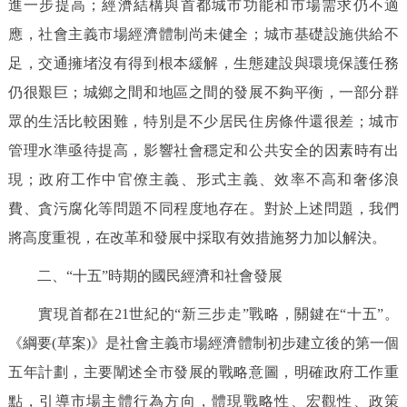
進一步提高；經濟結構與首都城市功能和市場需求仍不適
應，社會主義市場經濟體制尚未健全；城市基礎設施供給不
足，交通擁堵沒有得到根本緩解，生態建設與環境保護任務
仍很艱巨；城鄉之間和地區之間的發展不夠平衡，一部分群
眾的生活比較困難，特別是不少居民住房條件還很差；城市
管理水準亟待提高，影響社會穩定和公共安全的因素時有出
現；政府工作中官僚主義、形式主義、效率不高和奢侈浪
費、貪污腐化等問題不同程度地存在。對於上述問題，我們
將高度重視，在改革和發展中採取有效措施努力加以解決。
二、“十五”時期的國民經濟和社會發展
實現首都在21世紀的“新三步走”戰略，關鍵在“十五”。
《綱要(草案)》是社會主義市場經濟體制初步建立後的第一個
五年計劃，主要闡述全市發展的戰略意圖，明確政府工作重
點，引導市場主體行為方向，體現戰略性、宏觀性、政策