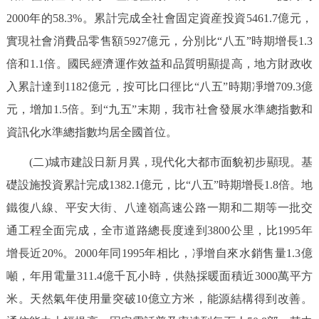
2000年的58.3%。累計完成全社會固定資産投資5461.7億元，
實現社會消費品零售額5927億元，分別比“八五”時期增長1.3
倍和1.1倍。國民經濟運作效益和品質明顯提高，地方財政收
入累計達到1182億元，按可比口徑比“八五”時期凈增709.3億
元，增加1.5倍。到“九五”末期，我市社會發展水準總指數和
資訊化水準總指數均居全國首位。
(二)城市建設日新月異，現代化大都市面貌初步顯現。基
礎設施投資累計完成1382.1億元，比“八五”時期增長1.8倍。地
鐵復八線、平安大街、八達嶺高速公路一期和二期等一批交
通工程全面完成，全市道路總長度達到3800公里，比1995年
增長近20%。2000年同1995年相比，凈增自來水銷售量1.3億
噸，年用電量311.4億千瓦小時，供熱採暖面積近3000萬平方
米。天然氣年使用量突破10億立方米，能源結構得到改善。