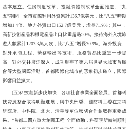
基本建立。住房制度改革、投融資體制改革全面推進。“九
五”期間，全市實際利用外資累計136.7億美元，比“八五”時期
增加1.4倍。地方外貿出口152.7億美元，增長71.9%；其中，
高新技術産品和機電産品出口比重超過50%。接待海外入境旅
遊人數累計1203.3萬人次，比“八五”增長30.9%。海外投資、
對外承包工程、勞務輸出等技術、服務貿易比重進一步提
高。對外交往廣泛深入，成功舉辦了第六屆世界大城市首腦
會等大型國際活動，首都國際化城市的形象初步確立，國際
影響日益擴大。
(五)科技創新步伐加快，各項社會事業全面發展。首都科
技資源整合取得明顯進展，與中央部委、國防科工委在京科
研院所、中科院、北大、清華等單位密切合作並取得重要成
果。“首都二四八重大創新工程”全面啟動，科研院所轉制順利