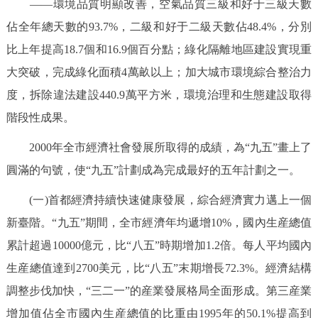
——環境品質明顯改善，空氣品質三級和好于三級天數
回到頂部
佔全年總天數的93.7%，二級和好于二級天數佔48.4%，分別
比上年提高18.7個和16.9個百分點；綠化隔離地區建設實現重
大突破，完成綠化面積4萬畝以上；加大城市環境綜合整治力
度，拆除違法建設440.9萬平方米，環境治理和生態建設取得
階段性成果。
2000年全市經濟社會發展所取得的成績，為“九五”畫上了
圓滿的句號，使“九五”計劃成為完成最好的五年計劃之一。
(一)首都經濟持續快速健康發展，綜合經濟實力邁上一個
新臺階。“九五”期間，全市經濟年均遞增10%，國內生産總值
累計超過10000億元，比“八五”時期增加1.2倍。每人平均國內
生産總值達到2700美元，比“八五”末期增長72.3%。經濟結構
調整步伐加快，“三二一”的産業發展格局全面形成。第三産業
增加值佔全市國內生産總值的比重由1995年的50.1%提高到