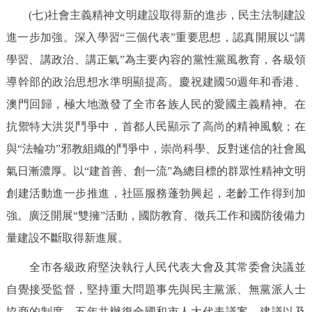
(七)社會主義精神文明建設取得新的進步，民主法制建設
進一步加強。深入學習“三個代表”重要思想，認真開展以“講
學習、講政治、講正氣”為主要內容的黨性黨風教育，各級領
導幹部的政治思想水準明顯提高。慶祝建國50週年和香港、
澳門回歸，極大地激發了全市各族人民的愛國主義精神。在
抗禦特大洪災鬥爭中，首都人民顯示了高尚的精神風貌；在
與“法輪功”邪教組織的鬥爭中，崇尚科學、反對迷信的社會風
氣日漸濃厚。以“建首善、創一流”為總目標的群眾性精神文明
創建活動進一步推進，社區服務蓬勃興起，老齡工作得到加
強。廣泛開展“雙擁”活動，國防教育、徵兵工作和國防後備力
量建設不斷取得新進展。
全市各級政府堅決執行人民代表大會及其常委會決議並
自覺接受監督，堅持重大問題事先與民主黨派、無黨派人士
協商的制度。五年共辦復全國和市人大代表議案、建議以及