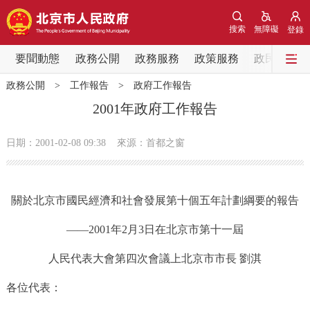
網站地圖
搜索
無障礙
登錄
要聞動態
要聞動態
政務公開
政務服務
政策服務
政民互動
政務公開
>
工作報告
>
政府工作報告
黨中央精神
國務院資訊
中央部委動態
2001年政府工作報告
北京要聞
會議資訊
部門動態
日期：2001-02-08 09:38
來源：首都之窗
各區熱點
關於北京市國民經濟和社會發展第十個五年計劃綱要的報告
政務公開
——2001年2月3日在北京市第十一屆
市領導
機構職能
政策服務
人民代表大會第四次會議上北京市市長 劉淇
政策兌現
政策解讀
回應關切
各位代表：