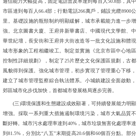
通信能力大幅提高，固定電話普及率達到每百人50.8部，其中
市區達到每百人66.4部；行動電話266萬戶，鋪設光纜8900公
里。基礎設施的瓶頸制約明顯緩解，城市承載能力進一步增
強。北京圖書大廈、王府井新華書店、中國現代文學館、中
華世紀壇，長安街和王府井大街改造等一批文化設施和體現
城市形象的工程相繼竣工。制定並實施《北京市區中心地區
控制性詳細規劃》，制定了25片歷史文化保護區規劃，古都
風貌得到保護。強化城市管理，初步實現了管理重心下移，
建立了城市管理監察綜合執法體系。小城鎮建設全面啟動，
郊區城市化步伐加快，首都城市發展格局逐步完善。
(三)環境保護和生態建設成效顯著，可持續發展能力明顯
增強。採取一系列重大措施遏制環境污染，城市大氣品質不
斷好轉。城市污水處理率達到40%，城市垃圾無害化處理率達
到81.5%，分別比“八五”末期提高20.6個和60個百分點。部分