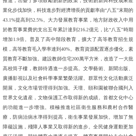
推進，出臺了多項鼓勵創新的政策，技術創新與科技成果産
業化步伐加快，科技進步對經濟增長的貢獻率由“八五”末期的
43.1%提高到52.5%。大力發展教育事業，地方財政收入中用
於教育事業費的支出五年累計達到216.2億元，比“八五”時期
增加1.9倍。普及了高中階段教育，擴大了高等教育招生規
模，高等教育毛入學率達到40%。教育資源配置逐步優化，素
質教育不斷加強。建設教師住宅200萬平方米，改造了一大批
高校筒子樓，教師待遇進一步提高。文學藝術、新聞出版、
廣播影視以及社會科學事業繁榮活躍。群眾性文化活動廣泛
開展，文化市場管理得到加強。天壇、頤和園被聯合國列入
世界文化遺産，文物保護工作取得新的成績。首都文化中心
的功能進一步增強。積極推進社區衛生服務和農村合作醫
療，防病治病水準得到提高，衛生事業發展加快。增加了無
障礙設施，殘障人事業又取得新的進步。全民健身運動更加