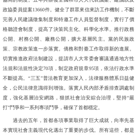
政協委員提案13660件。健全了群眾來信來訪工作機制，不斷
完善人民建議徵集制度和特邀工作人員監督制度，實行了價
格聽證會制度，提高了決策民主化、科學化水準。推行政務
公開、村務公開、廠務公開，擴大基層民主。黨的民族政
策、宗教政策進一步落實。僑務和對臺工作取得新的進展。
切實推進政府法制建設，提請市人大常委會審議通過地方性
法規和法規性決定70項，制定政府規章95項，依法行政水準
不斷提高。“三五”普法教育更加深入，法律服務體系日益健
全，公民法律意識得到增強。落實人民內部矛盾排查調處制
度，強化基層治安網路，狠抓社會治安綜合治理，堅持“嚴
打”鬥爭和一系列專項鬥爭，確保了首都穩定。
過去的五年，首都各項事業取得了巨大成就，向率先基
本實現社會主義現代化邁出了重要的步伐。所有這些，都是