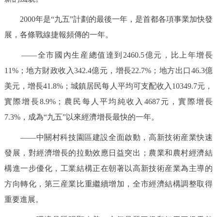
走進北京
2000年是“九五”計劃的最後一年，是首都各項事業加快發
北京概況
十六區概覽
人文北京
展，各條戰線捷報頻傳的一年。
——全市國內生産總值達到2460.5億元，比上年增長
綠色北京
圖説北京
視頻北京
11%；地方財政收入342.4億元，增長22.7%；地方出口46.3億
多語種
美元，增長41.8%；城鎮居民每人平均可支配收入10349.7元，
實際增長8.9%；農民每人平均純收入4687元，實際增長
ENGLISH
한국어
日本語
7.3%，成為“九五”以來經濟增長最快的一年。
DEUTSCH
FRANÇAIS
РУССКИЙ ЯЗЫК
——中關村科技園區建設全面啟動，高新技術産業快速
發展，對經濟增長的拉動效應日益突出；農業和農村經濟結
ESPAÑOL
PORTUGUÊS
العربية
構進一步優化，工業結構正在朝著以高新技術産業為主導的
方向轉化，第三産業比重繼續增加，全市經濟結構調整取得
ITALIANO
重要進展。