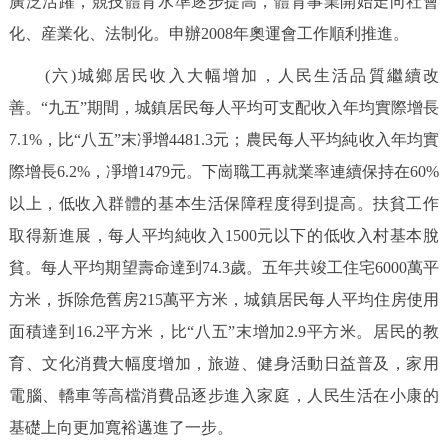
廣泛活躍，競技體育水準逐步提高，體育事業開始走向社會
化、産業化、法制化。申辦2008年奧運會工作順利推進。
(六)城鄉居民收入大幅增加，人民生活品質繼續改
善。“九五”期間，城鎮居民每人平均可支配收入年均實際增長
7.1%，比“八五”末凈增4481.3元；農民每人平均純收入年均實
際增長6.2%，凈增1479元。下崗職工再就業率連續保持在60%
以上，低收入群體的基本生活保障程度得到提高。扶貧工作
取得新進展，每人平均純收入1500元以下的低收入村基本脫
貧。每人平均期望壽命達到74.3歲。五年共竣工住宅6000萬平
方米，拆除危舊房215萬平方米，城鎮居民每人平均住房使用
面積達到16.2平方米，比“八五”末增加2.9平方米。居民的教
育、文化消費大幅度增加，旅遊、健身活動日益普及，家用
電腦、轎車等高檔消費品逐步進入家庭，人民生活在小康的
基礎上向更加寬裕邁進了一步。