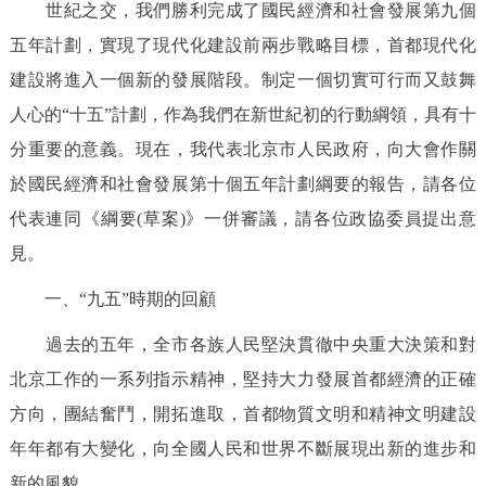
世紀之交，我們勝利完成了國民經濟和社會發展第九個
決策公開
專題公開
五年計劃，實現了現代化建設前兩步戰略目標，首都現代化
建設將進入一個新的發展階段。制定一個切實可行而又鼓舞
政務服務
人心的“十五”計劃，作為我們在新世紀初的行動綱領，具有十
個人服務
法人服務
部門服務
分重要的意義。現在，我代表北京市人民政府，向大會作關
於國民經濟和社會發展第十個五年計劃綱要的報告，請各位
便民服務
利企服務
投資項目
代表連同《綱要(草案)》一併審議，請各位政協委員提出意
見。
仲介服務
陽光政務
一、“九五”時期的回顧
政民互動
過去的五年，全市各族人民堅決貫徹中央重大決策和對
12345網上接訴即辦
我要諮詢
我要建議
北京工作的一系列指示精神，堅持大力發展首都經濟的正確
方向，團結奮鬥，開拓進取，首都物質文明和精神文明建設
參與調查
線上訪談
圖説互動
年年都有大變化，向全國人民和世界不斷展現出新的進步和
新的風貌。