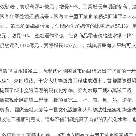
效顯著，實現利潤45億元，增長20%。工業增長率明顯提高，達
國有企業整體扭虧成果，國有大中型工業企業虧損面降至25%
右。第三産業繼續發展，佔國內生産總值的比重達到57.1%。
1億元，增長19%，金融運作平穩，社會商品零售價格總水準下降1.
達到1310億元，實際增長10%以上。城鎮居民每人平均可支配
建設項目相繼竣工，向現代化國際城市的目標邁出了堅實的一
八線”、東四環路、平安大街等道路工程建成通車，首都國際機
提高了城市交通管理的現代化水準。第九水廠三期25萬噸工程
播電視網路建設工程等一批項目完工，水、電、氣、熱、環衛
廣場、國際金融大廈等一批文化設施和大型標誌性建築相繼建成。
舊房改造工程順利完成。這些不僅明顯提高了首都的現代化水準，
各項重大改革穩步推進。38家地方國有大中型工業企業完成了改