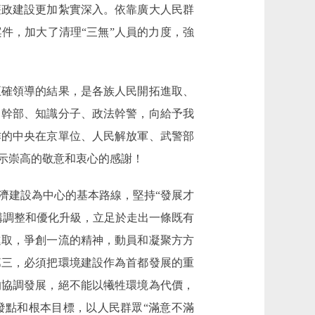
廉政建設更加紮實深入。依靠廣大人民群
件，加大了清理“三無”人員的力度，強
確領導的結果，是各族人民開拓進取、
、幹部、知識分子、政法幹警，向給予我
作的中央在京單位、人民解放軍、武警部
示崇高的敬意和衷心的感謝！
建設為中心的基本路線，堅持“發展才
構調整和優化升級，立足於走出一條既有
進取，爭創一流的精神，動員和凝聚方方
第三，必須把環境建設作為首都發展的重
的協調發展，絕不能以犧牲環境為代價，
發點和根本目標，以人民群眾“滿意不滿