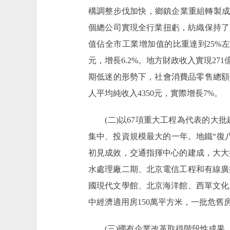
構調整步伐加快，鄉鎮企業重組轉製成
個總公司實現全行業扭虧，紡織保持了
值佔全市工業增加值的比重達到25%左
元，增長6.2%。地方財政收入實現27
期低迷的形勢下，社會消費品零售總額仍然
人平均純收入4350元，實際增長7%。
(二)以67項重大工程為代表的大批
集中、投資規模最大的一年。地鐵“復
初見成效，交通指揮中心的建成，大大
水處理廠二期、北京電信工程和有線廣
國現代文學館、北京海洋館、西單文化
中經濟適用房150萬平方米，一批危
(三)國有企業改革取得階段性成果，