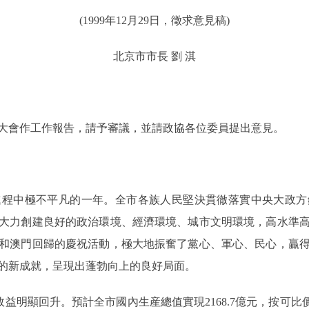
(1999年12月29日，徵求意見稿)
北京市市長 劉 淇
會作工作報告，請予審議，並請政協各位委員提出意見。
中極不平凡的一年。全市各族人民堅決貫徹落實中央大政方
大力創建良好的政治環境、經濟環境、城市文明環境，高水準
和澳門回歸的慶祝活動，極大地振奮了黨心、軍心、民心，贏
的新成就，呈現出蓬勃向上的良好局面。
明顯回升。預計全市國內生産總值實現2168.7億元，按可比