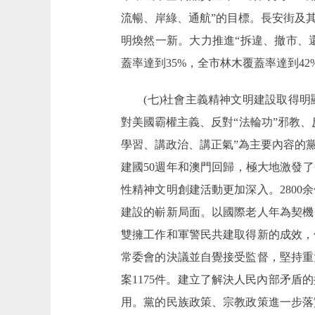
流暢、岸綠、通航”的目標。長安街及
明煥然一新。大力推進“拆違、撤市、還
蓋率達到35%，全市林木覆蓋率達到42
(七)社會主義精神文明建設取得明
對美國霸權主義、反對“法輪功”邪教
學習、講政治、講正氣”為主要內容的
建國50週年和澳門回歸，極大地激發
性精神文明創建活動更加深入。280
建設的嶄新局面。以國際老人年為契機
雙擁工作和軍警民共建取得新的成效，
常委會的決議並自覺接受監督，堅持重
案1175件。建立了解決人民內部矛
用。黨的民族政策、宗教政策進一步落