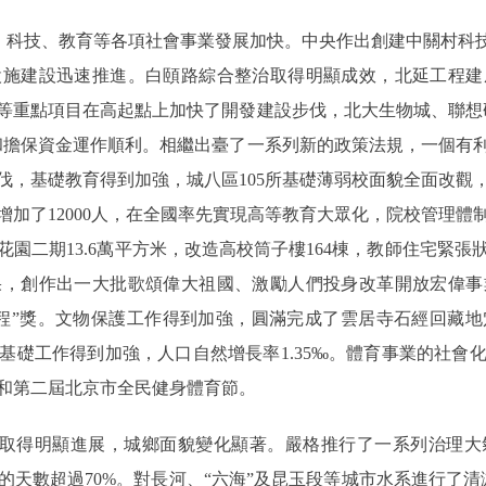
科技、教育等各項社會事業發展加快。中央作出創建中關村科技
設施建設迅速推進。白頤路綜合整治取得明顯成效，北延工程建
等重點項目在高起點上加快了開發建設步伐，北大生物城、聯想
和擔保資金運作順利。相繼出臺了一系列新的政策法規，一個有
伐，基礎教育得到加強，城八區105所基礎薄弱校面貌全面改觀
生增加了12000人，在全國率先實現高等教育大眾化，院校管理
園二期13.6萬平方米，改造高校筒子樓164棟，教師住宅緊
果，創作出一大批歌頌偉大祖國、激勵人們投身改革開放宏偉事
工程”獎。文物保護工作得到加強，圓滿完成了雲居寺石經回藏
基礎工作得到加強，人口自然增長率1.35‰。體育事業的社會
和第二屆北京市全民健身體育節。
取得明顯進展，城鄉面貌變化顯著。嚴格推行了一系列治理大
的天數超過70%。對長河、“六海”及昆玉段等城市水系進行了清