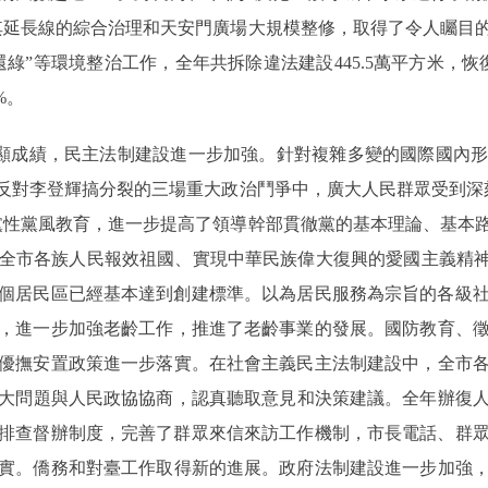
其延長線的綜合治理和天安門廣場大規模整修，取得了令人矚目
綠”等環境整治工作，全年共拆除違法建設445.5萬平方米，恢
%。
顯成績，民主法制建設進一步加強。針對複雜多變的國際國內形
、反對李登輝搞分裂的三場重大政治鬥爭中，廣大人民群眾受到深
黨性黨風教育，進一步提高了領導幹部貫徹黨的基本理論、基本
了全市各族人民報效祖國、實現中華民族偉大復興的愛國主義精神
0余個居民區已經基本達到創建標準。以為居民服務為宗旨的各級
，進一步加強老齡工作，推進了老齡事業的發展。國防教育、
優撫安置政策進一步落實。在社會主義民主法制建設中，全市
大問題與人民政協協商，認真聽取意見和決策建議。全年辦復人大
盾的排查督辦制度，完善了群眾來信來訪工作機制，市長電話、群
實。僑務和對臺工作取得新的進展。政府法制建設進一步加強