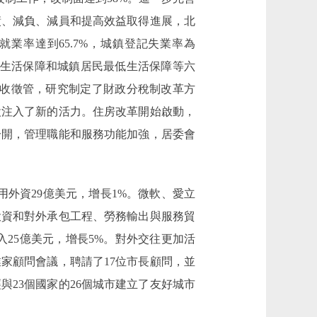
債、減負、減員和提高效益取得進展，北
業率達到65.7%，城鎮登記失業率為
本生活保障和城鎮居民最低生活保障等六
稅收徵管，研究制定了財政分稅制改革方
設注入了新的活力。住房改革開始啟動，
分開，管理職能和服務功能加強，居委會
外資29億美元，增長1%。微軟、愛立
投資和對外承包工程、勞務輸出與服務貿
入25億美元，增長5%。對外交往更加活
家顧問會議，聘請了17位市長顧問，並
23個國家的26個城市建立了友好城市