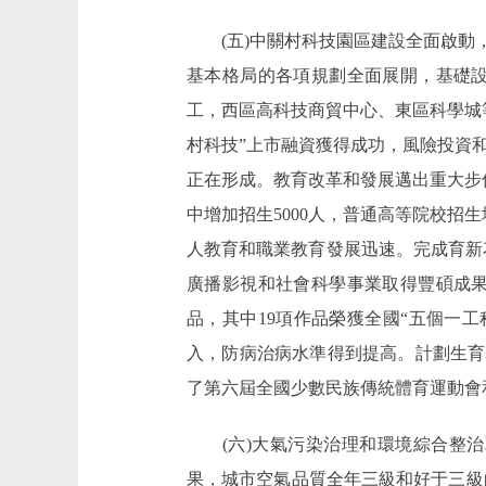
(五)中關村科技園區建設全面啟動，
基本格局的各項規劃全面展開，基礎
工，西區高科技商貿中心、東區科學城
村科技”上市融資獲得成功，風險投資
正在形成。教育改革和發展邁出重大步
中增加招生5000人，普通高等院校招
人教育和職業教育發展迅速。完成育新花
廣播影視和社會科學事業取得豐碩成
品，其中19項作品榮獲全國“五個一
入，防病治病水準得到提高。計劃生育
了第六屆全國少數民族傳統體育運動會
(六)大氣污染治理和環境綜合整治
果，城市空氣品質全年三級和好于三級