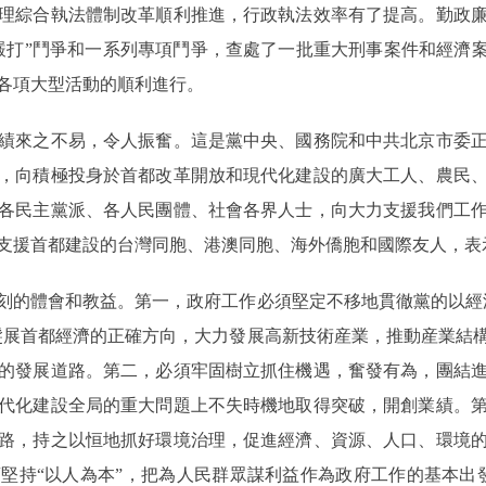
市管理綜合執法體制改革順利推進，行政執法效率有了提高。勤政
嚴打”鬥爭和一系列專項鬥爭，查處了一批重大刑事案件和經濟案
各項大型活動的順利進行。
來之不易，令人振奮。這是黨中央、國務院和中共北京市委正
，向積極投身於首都改革開放和現代化建設的廣大工人、農民
各民主黨派、各人民團體、社會各界人士，向大力支援我們工
支援首都建設的台灣同胞、港澳同胞、海外僑胞和國際友人，表
的體會和教益。第一，政府工作必須堅定不移地貫徹黨的以經濟
髮展首都經濟的正確方向，大力發展高新技術産業，推動産業結
的發展道路。第二，必須牢固樹立抓住機遇，奮發有為，團結
代化建設全局的重大問題上不失時機地取得突破，開創業績。
路，持之以恒地抓好環境治理，促進經濟、資源、人口、環境
堅持“以人為本”，把為人民群眾謀利益作為政府工作的基本出