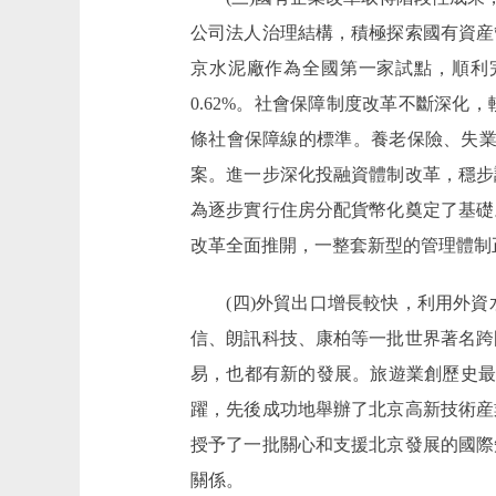
公司法人治理結構，積極探索國有資産
京水泥廠作為全國第一家試點，順利完
0.62%。社會保障制度改革不斷深
條社會保障線的標準。養老保險、失業
案。進一步深化投融資體制改革，穩步
為逐步實行住房分配貨幣化奠定了基礎
改革全面推開，一整套新型的管理體制
(四)外貿出口增長較快，利用外資水
信、朗訊科技、康柏等一批世界著名跨
易，也都有新的發展。旅遊業創歷史最好
躍，先後成功地舉辦了北京高新技術産
授予了一批關心和支援北京發展的國際
關係。