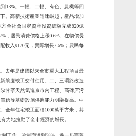
到13%。一輕、二輕、有色、農機等四
以下。高新技術産業迅速崛起，産品增加
地方全社會固定資産投資總額完成820億
2%，居民消費價格上漲0.6%。在物價長
收入9170元，實際增長7.6%；農民每
步。去年是建國以來全市重大工程項目最
場新航廈竣工交付使用。二、三環路改造
、陜甘寧天然氣進京市內工程、高碑店污
、電信等基礎設施供應能力明顯提高。中
全年住宅竣工面積1000萬平方米，其
也有力地拉動了全市經濟的增長。
制工作，改制面達到58%。進一步完善