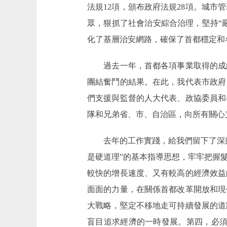
法規12項，頒布政府法規28項。城
眾，狠抓了社會治安綜合治理，堅持“
化了基層治安網路，確保了首都穩定和
過去一年，首都各項事業取得的成績
團結奮鬥的結果。在此，我代表市政府
們支援與監督的人大代表、政協委員和
隊和兄弟省、市、自治區，向所有關心
去年的工作實踐，給我們留下了深刻
是硬道理”的基本指導思想，牢牢把握
較快的增長速度、又有較高的經濟效益
面面的力量，在關係首都改革開放和現
大戰略，堅定不移地走可持續發展的道
盲目追求經濟的一時發展。第四，必須