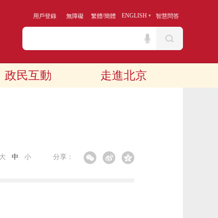
/
ENGLISH
用戶登錄
無障礙
繁體
簡體
智慧問答
政民互動
走進北京
大
中
小
分享：