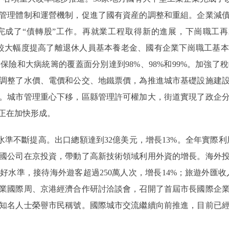
管理體制和運營機制，促進了國有資産的調整和重組。企業減
成了“債轉股”工作。再就業工程取得新的進展，下崗職工再就
化，較大幅度提高了離退休人員基本養老金、國有企業下崗職工基
保險和大病統籌的覆蓋面分別達到98%、98%和99%。加強了
調整了水價、電價和公交、地鐵票價，為推進城市基礎設施建
。城市管理重心下移，區縣管理許可權加大，街道實現了政企
正在加快形成。
準不斷提高。出口總額達到32億美元，增長13%。全年實際利用
國公司在京投資，帶動了高新技術領域利用外資的增長。海外
水準，接待海外遊客超過250萬人次，增長14%；旅遊外匯收
業國際周、京港經濟合作研討洽談會，召開了首屆市長國際企業
知名人士榮譽市民稱號。國際城市交流繼續向前推進，目前已經與