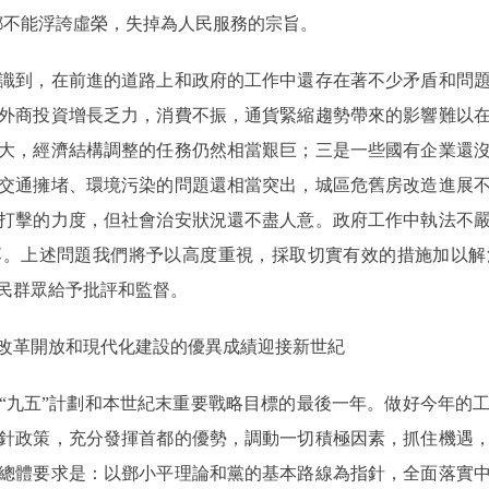
都不能浮誇虛榮，失掉為人民服務的宗旨。
到，在前進的道路上和政府的工作中還存在著不少矛盾和問題
外商投資增長乏力，消費不振，通貨緊縮趨勢帶來的影響難以
大，經濟結構調整的任務仍然相當艱巨；三是一些國有企業還
交通擁堵、環境污染的問題還相當突出，城區危舊房改造進展
打擊的力度，但社會治安狀況還不盡人意。政府工作中執法不
落。上述問題我們將予以高度重視，採取切實有效的措施加以解
民群眾給予批評和監督。
革開放和現代化建設的優異成績迎接新世紀
“九五”計劃和本世紀末重要戰略目標的最後一年。做好今年的
針政策，充分發揮首都的優勢，調動一切積極因素，抓住機遇
總體要求是：以鄧小平理論和黨的基本路線為指針，全面落實