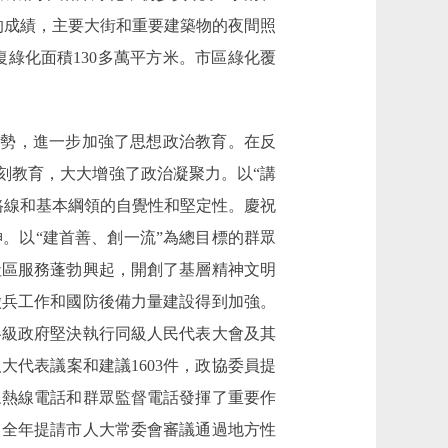
的成績，主要大街和重要建築物的夜間照
復綠化面積130多萬平方米。市區綠化覆
勢，進一步加強了思想政治教育。在反
刻教育，大大增強了政治凝聚力。以“講
路線和基本綱領的自覺性和堅定性。慶祝
。以“建首善、創一流”為總目標的群眾
社區服務蓬勃興起，開創了基層精神文明
徵兵工作和國防後備力量建設得到加強。
各級政府堅決執行同級人民代表大會及其
代表議案和建議1603件，政協委員提
眾熱線電話和群眾監督電話發揮了重要作
，全年提請市人大常委會審議通過地方性