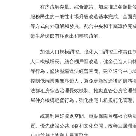
有序疏解存量。綜合施策，加速推進各類批發市場
服務民生的一般性市場升級改造基本完成。全面
等方式向外疏解和發展。配合中央和市屬單位完
業生産環節有序退出和轉移疏解。
加強人口規模調控。強化人口調控工作責任制，
人口機械增長。結合棚戶區改造，健全促進人口
等行為，堅決壓縮違法經營空間。建立適合中心城
控制低端業態無序聚人，避免更新改造後的街巷
法群租房綜合治理長效機制。推動直管公房管理
屋仲介機構經營行為，強化住宅出租規範化管理
統籌利用好騰退空間。重點保障首都核心功能、
質。優先建設公共服務和文化空間，改善宜居環境
止非首都功能和人員再聚集。