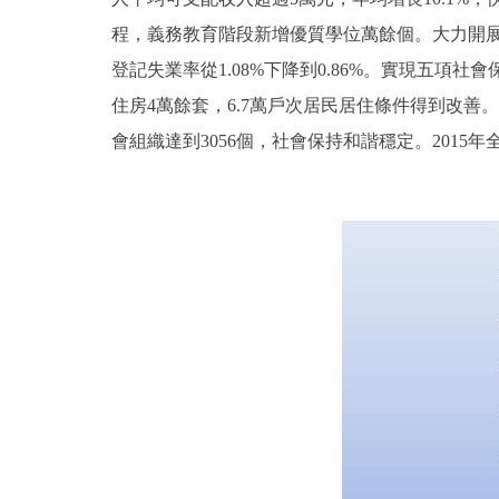
程，義務教育階段新增優質學位萬餘個。大力開展
登記失業率從1.08%下降到0.86%。實現五
住房4萬餘套，6.7萬戶次居民居住條件得到改
會組織達到3056個，社會保持和諧穩定。201