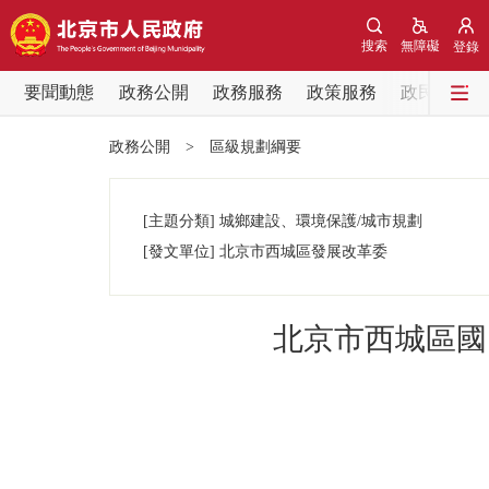
搜索
無障礙
登錄
要聞動態
政務公開
政務服務
政策服務
政民互動
要聞動態
政務公開
>
區級規劃綱要
黨中央精神
[主題分類]
城鄉建設、環境保護/城市規劃
北京要聞
[發文單位]
北京市西城區發展改革委
各區熱點
北京市西城區國
政務公開
市領導
政策兌現