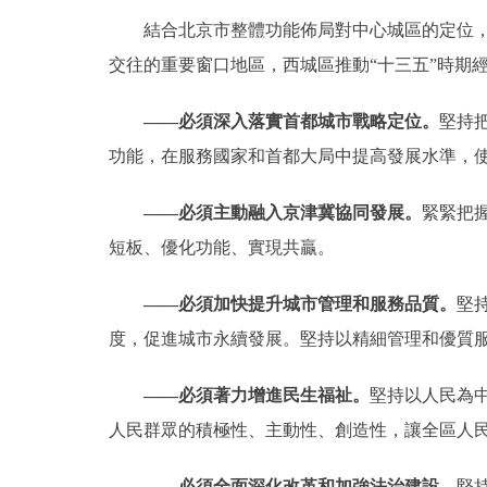
結合北京市整體功能佈局對中心城區的定位，即
交往的重要窗口地區，西城區推動“十三五”時期
——必須深入落實首都城市戰略定位。
堅持
功能，在服務國家和首都大局中提高發展水準，
——必須主動融入京津冀協同發展。
緊緊把
短板、優化功能、實現共贏。
——必須加快提升城市管理和服務品質。
堅
度，促進城市永續發展。堅持以精細管理和優質
——必須著力增進民生福祉。
堅持以人民為
人民群眾的積極性、主動性、創造性，讓全區人
——必須全面深化改革和加強法治建設。
堅