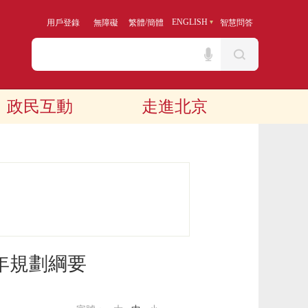
/
ENGLISH
用戶登錄
無障礙
繁體
簡體
智慧問答
政民互動
走進北京
年規劃綱要