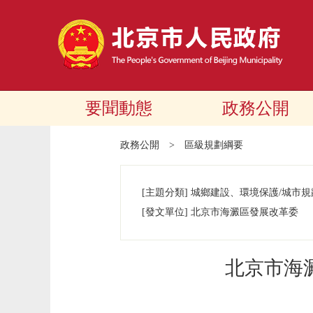
要聞動態
政務公開
政務公開
>
區級規劃綱要
[主題分類]
城鄉建設、環境保護/城市規
[發文單位]
北京市海澱區發展改革委
北京市海