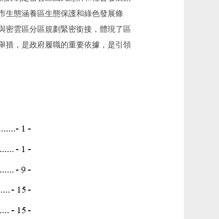
市生態涵養區生態保護和綠色發展條
與密雲區分區規劃緊密銜接，體現了區
舉措，是政府履職的重要依據，是引領