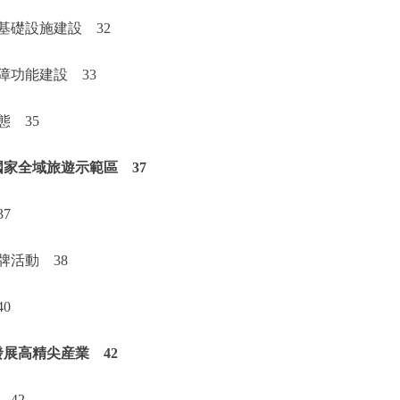
礎設施建設 32
功能建設 33
 35
家全域旅遊示範區 37
7
活動 38
0
展高精尖産業 42
42