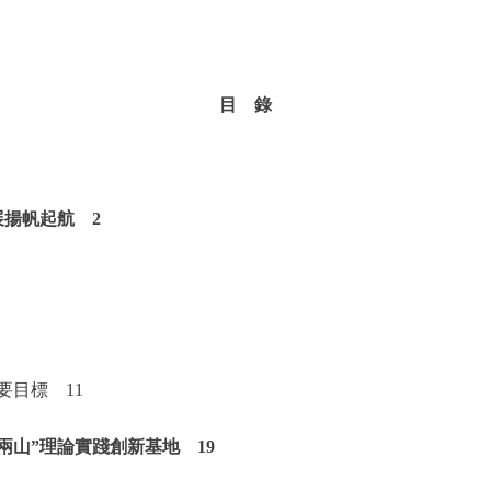
目 錄
揚帆起航 2
目標 11
山”理論實踐創新基地 19