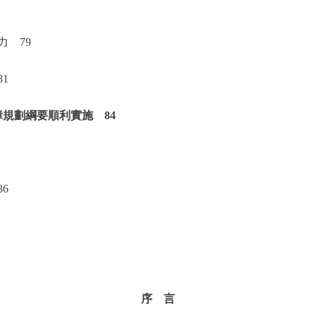
 79
1
規劃綱要順利實施 84
6
序 言