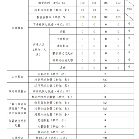
決策公開
專題公開
政務服務
個人服務
法人服務
部門服務
便民服務
利企服務
投資項目
仲介服務
陽光政務
政民互動
12345網上接訴即辦
我要諮詢
我要建議
參與調查
線上訪談
圖説互動