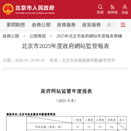
網站地圖
搜索
無障礙
登錄
要聞動態
要聞動態
政務公開
政務服務
政策服務
政民互動
政務公開
>
公開專題
>
2025年北京市政府網站年度報表專欄
黨中央精神
國務院資訊
中央部委動態
北京市2025年度政府網站監管報表
北京要聞
會議資訊
部門動態
日期：2026-01-28 09:43
來源：​北京市政務服務和數據管理局
各區熱點
政務公開
市領導
機構職能
政策服務
政策兌現
政策解讀
回應關切