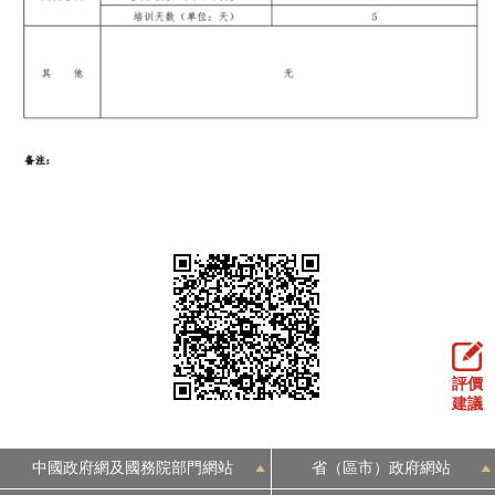
走進北京
北京概況
十六區概覽
人文北京
綠色北京
圖説北京
視頻北京
多語種
ENGLISH
한국어
日本語
DEUTSCH
FRANÇAIS
РУССКИЙ ЯЗЫК
ESPAÑOL
PORTUGUÊS
العربية
評價
建議
ITALIANO
中國政府網及國務院部門網站
省（區市）政府網站