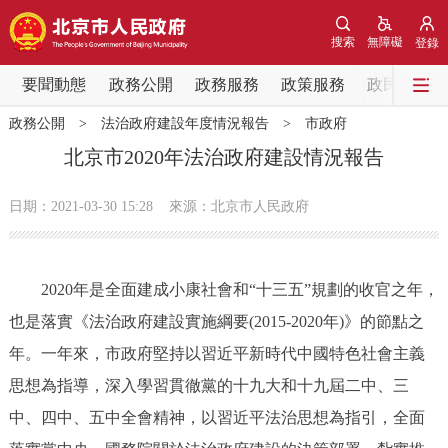
網站地圖
搜索
無障礙
登錄
要聞動態
要聞動態
政務公開
政務服務
政策服務
政民互動
政務公開
>
法治政府建設年度情況報告
>
市政府
黨中央精神
國務院資訊
中央部委動態
北京市2020年法治政府建設情況報告
北京要聞
會議資訊
部門動態
日期：2021-03-30 15:28
來源：北京市人民政府
各區熱點
2020年是全面建成小康社會和“十三五”規劃的收官之年，
政務公開
也是落實《法治政府建設實施綱要(2015-2020年)》的節點之
年。一年來，市政府堅持以習近平新時代中國特色社會主義
市領導
機構職能
政策服務
思想為指導，深入學習貫徹黨的十九大和十九屆二中、三
政策兌現
政策解讀
回應關切
中、四中、五中全會精神，以習近平法治思想為指引，全面