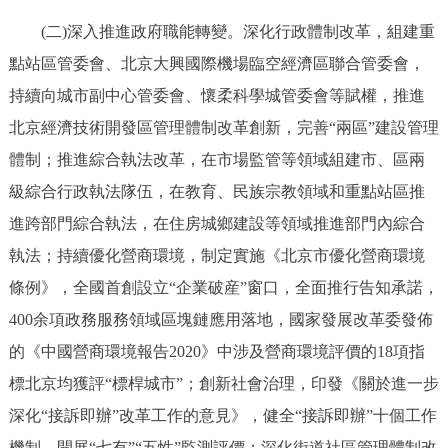
走進北京
(二)深入推進政府職能轉變。深化行政體制改革，組建重
北京概況
十六區概覽
人文北京
點站區管委會、北京大興國際機場臨空經濟區聯合管委會，
持續向城市副中心管委會、懷柔科學城管委會等賦權，推進
綠色北京
圖説北京
視頻北京
北京經濟技術開發區管理體制改革創新，完善“兩區”建設管理
體制；推進綜合執法改革，在市場監管等領域組建市、區兩
多語種
級綜合行政執法隊伍，在教育、民族宗教領域和重點站區推
ENGLISH
한국어
日本語
進跨部門綜合執法，在住房城鄉建設等領域推進部門內綜合
執法；持續優化營商環境，制定實施《北京市優化營商環境
DEUTSCH
FRANÇAIS
РУССКИЙ ЯЗЫК
條例》，全國首創設立“企業破産”窗口，全面推行告知承諾，
400余項政務服務領域區塊鏈應用落地，國家發展改革委發佈
ESPAÑOL
PORTUGUÊS
العربية
的《中國營商環境報告2020》中涉及營商環境評價的18項指
標北京均獲評“標桿城市”；創新社會治理，印發《關於進一步
ITALIANO
深化“接訴即辦”改革工作的意見》，健全“接訴即辦”十個工作
機制，開展“七有”“五性”監測評價；深化街道社區管理體制改