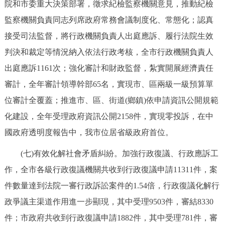
院和市委重大決策部署，徵求紀檢監察機關意見，推動紀檢
監察機關負責同志列席政府常務會議制度化、常態化；認真
接受司法監督，將行政機關負責人出庭應訴、履行法院生效
判決和裁定等情況納入依法行政考核，全市行政機關負責人
出庭應訴1161次；強化審計和財政監督，紮實開展經濟責任
審計，全年審計領導幹部65名，實現市、區兩級一級預算單
位審計全覆蓋；推進市、區、街道(鄉鎮)依申請資訊公開規範
化建設，全年受理政府資訊公開2158件，實現零投訴，在中
國政府透明度報告中，我市位居省級政府首位。
(七)有效化解社會矛盾糾紛。加強行政復議、行政應訴工
作，全市各級行政復議機關共收到行政復議申請11311件，案
件數量達到法院一審行政訴訟案件的1.54倍，行政復議化解行
政爭議主渠道作用進一步顯現，其中受理9503件，審結8330
件；市政府共收到行政復議申請1882件，其中受理781件，審