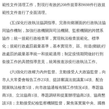
範性文件清理工作，對現行有效的208件規章和9698件行政規
範性文件進行了全面清理。
(五)深化行政執法協調指導。完善街鄉層面的行政執法協
同協作機制，加強行政機關與司法機關、監察機關的跨體系
協作；統一規範行政檢查單，實現執法檢查規範化、標準
化；規範行政處罰裁量基準，基本實現市、區、街道(鄉鎮)行
政處罰的裁量基準統一和規範適用；制定疫情期間做好行刑
銜接工作的具體指導意見，統籌推進涉疫行政執法工作。
(六)強化行政權力內外監督。主動接受人大政協監督，向
市人大常委會報告工作23項、提請審議法規議案14項、配合
開展執法檢查5項，向市政協通報有關工作情況4項、專題協
商3項、立法協商1項、專題調研和提案辦理協商2項、協商懇
談3項；主動接受紀檢監察機關監督，聚焦落實黨中央、國務