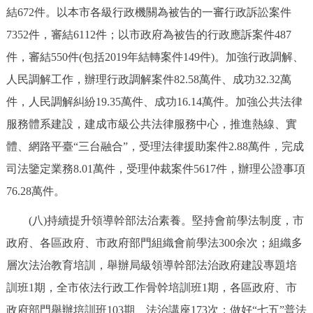
結672件。以本市各級行政機關為被告的一審行政訴訟案件
7352件，審結6112件；以市政府為被告的行政應訴案件487
件，審結550件(包括2019年結轉案件149件)。加強行政調解、
人民調解工作，辦理行政調解案件82.58萬件、成功32.32萬
件，人民調解糾紛19.35萬件、成功16.14萬件。加強公共法律
服務體系建設，建成市級公共法律服務中心，推進熱線、實
體、網路平臺“三台融合”，受理法律援助案件2.88萬件，完成
司法鑒定業務8.01萬件，受理仲裁案件5617件，辦理公證事項
76.28萬件。
(八)持續提升領導幹部法治素養。堅持會前學法制度，市
政府、各區政府、市政府部門組織會前學法300余次；組織多
層次法治教育培訓，舉辦局級領導幹部法治政府建設專題培
訓班1期，全市依法行政工作骨幹培訓班1期，各區政府、市
政府部門舉辦培訓班103期、法治講座173次；做好“七五”普法