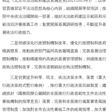
制定《北京市法治政府建設實施意見(2021-2025年)》；以學
習貫徹習近平法治思想為核心內容，組織開展學習培訓；按
照中央依法治國辦統一部署，做好法治政府建設示範區和示
範項目評審推薦工作；紮實開展基層調研指導，不斷提升基
層依法行政能力。
二是持續深化行政體制機制改革。優化行政體制和政府
職責體系，推動政府部門協同高效履職盡責；完善基層治理
體制機制，推動構建簡約高效的基層管理體制；持續推進行
政執法體制改革，完善街道鄉鎮綜合執法體制機制。
三是切實提升科學、民主、依法決策水準。落實《重大
行政決策程式暫行條例》，推行重大行政決策目錄製度；繼
續抓好《國務院辦公廳關於全面推行行政規範性文件合法性
審核機制的指導意見》落實，完善和全面推行備案審查風險
管理制度；加強對全市合法性審核工作的統籌指導，加大審