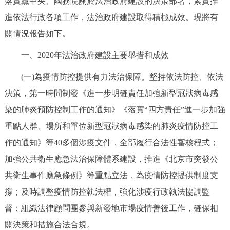
落實黨中央、國務院關於法治政府建設的決策部署，紮實推
決策公開
專題公開
進依法行政各項工作，法治政府建設取得積極成效。現將有
關情況報告如下。
政務服務
一、2020年法治政府建設主要舉措和成效
個人服務
法人服務
部門服務
(一)為疫情防控提供有力法治保障。堅持依法防控、依法
決策，第一時間制發《進一步明確責任加強新型冠狀病毒感
便民服務
利企服務
投資項目
染的肺炎預防控制工作的通知》《落實“四方責任”進一步加強
重點人群、場所和單位新型冠狀病毒感染的肺炎疫情防控工
仲介服務
陽光政務
作的通知》等40多個涉疫文件，全部履行合法性審核程式；
政民互動
加強公共衛生應急法治保障體系建設，推進《北京市突發公
共衛生事件應急條例》等重點立法，為疫情防控提供制度支
12345網上接訴即辦
我要諮詢
我要建議
撐；及時調整疫情防控執法權，強化涉疫行政執法協調監
督；組織法律顧問團參與新發地市場疫情善後工作，確保相
參與調查
線上訪談
圖説互動
關決策和措施合法合規。