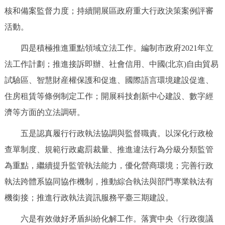
核和備案監督力度；持續開展區政府重大行政決策案例評審
活動。
四是積極推進重點領域立法工作。編制市政府2021年立
法工作計劃；推進接訴即辦、社會信用、中國(北京)自由貿易
試驗區、智慧財産權保護和促進、國際語言環境建設促進、
住房租賃等條例制定工作；開展科技創新中心建設、數字經
濟等方面的立法調研。
五是認真履行行政執法協調與監督職責。以深化行政檢
查單制度、規範行政處罰裁量、推進違法行為分級分類監管
為重點，繼續提升監管執法能力，優化營商環境；完善行政
執法跨體系協同協作機制，推動綜合執法與部門專業執法有
機銜接；推進行政執法資訊服務平臺三期建設。
六是有效做好矛盾糾紛化解工作。落實中央《行政復議