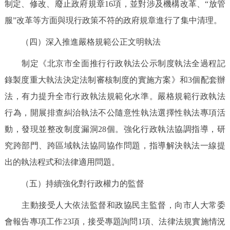
制定、修改、廢止政府規章16項，並對涉及機構改革、“放管
回到頂部
服”改革等方面與現行政策不符的政府規章進行了集中清理。
（四）深入推進嚴格規範公正文明執法
制定《北京市全面推行行政執法公示制度執法全過程記
錄製度重大執法決定法制審核制度的實施方案》和3個配套辦
法，有力提升全市行政執法規範化水準。嚴格規範行政執法
行為，開展排查糾治執法不公隨意性執法選擇性執法專項活
動，發現並整改制度漏洞28個。強化行政執法協調指導，研
究跨部門、跨區域執法協同協作問題，指導解決執法一線提
出的執法程式和法律適用問題。
（五）持續強化對行政權力的監督
主動接受人大依法監督和政協民主監督，向市人大常委
會報告專項工作23項，接受專題詢問1項、法律法規實施情況