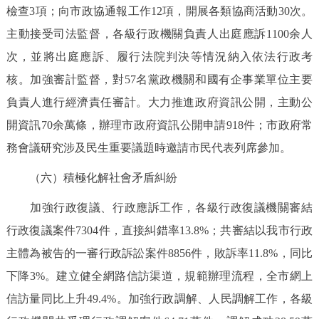
檢查3項；向市政協通報工作12項，開展各類協商活動30次。
主動接受司法監督，各級行政機關負責人出庭應訴1100余人
次，並將出庭應訴、履行法院判決等情況納入依法行政考
核。加強審計監督，對57名黨政機關和國有企事業單位主要
負責人進行經濟責任審計。大力推進政府資訊公開，主動公
開資訊70余萬條，辦理市政府資訊公開申請918件；市政府常
務會議研究涉及民生重要議題時邀請市民代表列席參加。
（六）積極化解社會矛盾糾紛
加強行政復議、行政應訴工作，各級行政復議機關審結
行政復議案件7304件，直接糾錯率13.8%；共審結以我市行政
主體為被告的一審行政訴訟案件8856件，敗訴率11.8%，同比
下降3%。建立健全網路信訪渠道，規範辦理流程，全市網上
信訪量同比上升49.4%。加強行政調解、人民調解工作，各級