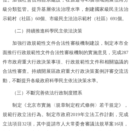
走進北京
級分類監管。提升基層依法治理水準，創建國家級民主法治
北京概況
十六區概覽
人文北京
示範村（社區）60個、市級民主法治示範村（社區）691個。
（二）持續推進科學民主依法決策
綠色北京
圖説北京
視頻北京
加強行政規範性文件合法性審核機制建設，制定本市全
多語種
面推行行政規範性文件合法性審核機制的實施意見，完成287
件市政府重大行政決策事項、行政規範性文件和相關協議的
ENGLISH
한국어
日本語
合法性審查。持續開展區政府重大行政決策案例評審交流活
動，不斷提升各級政府科學民主依法決策水準。
DEUTSCH
FRANÇAIS
РУССКИЙ ЯЗЫК
（三）不斷完善依法行政制度體系
ESPAÑOL
PORTUGUÊS
العربية
制定《北京市實施〈規章制定程式條例〉若干規定》，
規範行政立法行為。制定市政府2019年立法工作計劃，完成
ITALIANO
立法項目32項，其中提請市人大常委會審議法規草案16項，