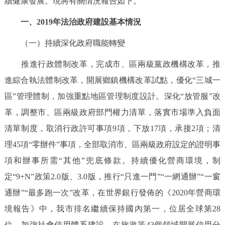
續健康發展。現將有關情況報告如下。
決策公開
專題公開
一、2019年法治政府建設基本情況
政務服務
（一）持續深化政府職能轉變
個人服務
法人服務
部門服務
推進行政體制改革，完成市、區兩級黨政機構改革，推
進綜合執法體制改革，開展鄉鎮機構改革試點，優化“三城一
便民服務
利企服務
投資項目
區”管理體制，加強重點地區管理制度設計。深化“放管服”改
革，調整市、區兩級政府部門權力清單，落實市場準入負面
仲介服務
陽光政務
清單制度，取消行政許可事項9項，下放17項，承接2項；清
理45項“零辦件”事項，全部取消市、區兩級政府設定的證明事
政民互動
項和辦事所需“其他”兜底條款。持續優化營商環境，制
12345網上接訴即辦
我要諮詢
我要建議
定“9+N”政策2.0版、3.0版，推行“只進一門”“一網通辦”“一窗
通辦”“最多跑一次”改革，在世界銀行發佈的《2020年營商環
參與調查
線上訪談
圖説互動
境報告》中，我市排名繼續保持國內第一，位居全球第28
位。加強社會信用體系建設，在旅遊等43個領域開展信用分