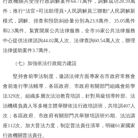
行政機關共受理行政調解案件64.71萬件，調解成功28.59萬
件；推行“法官+司法助理員+人民調解員三聯動”人民調解新
模式，調解、排查和預防糾紛量分別為23.9萬件、35.05萬件
和2.3萬件。紮實開展公共法律服務，全市16家公共法律服務
中心提供法律諮詢44.02萬人次、法律查詢60.54萬人次，辦理
法律援助案件3.7萬件。
（七）加強依法行政能力建設
堅持會前學法制度，邀請法律方面專家在市政府常務會
會前進行學法輔導，各區政府、市政府有關部門組織會前學
法329次。組織多層次法治教育培訓，針對局級領導幹部、法
治機構負責人等多種主體舉辦依法行政培訓班，共培訓407人
次；各區政府、市政府有關部門共舉辦培訓班95期、法治講
座112次。加大普法力度，制定普法責任清單，明確61家國家
行政機關普法責任。