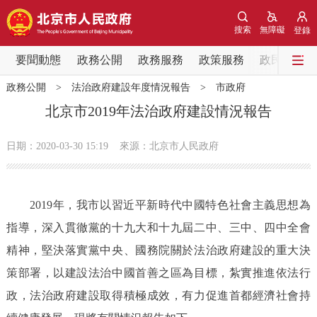
網站地圖
搜索
無障礙
登錄
要聞動態
要聞動態
政務公開
政務服務
政策服務
政民互動
政務公開
>
法治政府建設年度情況報告
>
市政府
黨中央精神
國務院資訊
中央部委動態
北京市2019年法治政府建設情況報告
北京要聞
會議資訊
部門動態
日期：2020-03-30 15:19
來源：北京市人民政府
各區熱點
2019年，我市以習近平新時代中國特色社會主義思想為
政務公開
指導，深入貫徹黨的十九大和十九屆二中、三中、四中全會
精神，堅決落實黨中央、國務院關於法治政府建設的重大決
市領導
機構職能
政策服務
策部署，以建設法治中國首善之區為目標，紮實推進依法行
政策兌現
政策解讀
回應關切
政，法治政府建設取得積極成效，有力促進首都經濟社會持