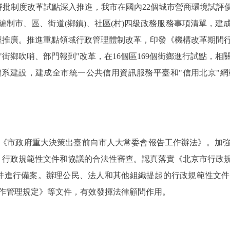
審批制度改革試點深入推進，我市在國內22個城市營商環境試評價
編制市、區、街道(鄉鎮)、社區(村)四級政務服務事項清單，建
製推廣。推進重點領域行政管理體制改革，印發《機構改革期間
街鄉吹哨、部門報到"改革，在16個區169個街鄉進行試點，
系建設，建成全市統一公共信用資訊服務平臺和"信用北京"
市政府重大決策出臺前向市人大常委會報告工作辦法》。加強
策、行政規範性文件和協議的合法性審查。認真落實《北京市行政
文件進行備案。辦理公民、法人和其他組織提起的行政規範性文件
作管理規定》等文件，有效發揮法律顧問作用。