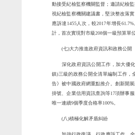
動接受紀檢監察機關監督；邀請紀檢監
視紀檢監察機關建議書，堅決整改落實
應訴達1455人次，較2017年增長
計，首次實現對市級208個一級預算單
(七)大力推進政府資訊和政務公開
深化政府資訊公開工作，加大優化營
鎮)三級的政務公開全清單編制工作，全
告》被中國政府網重點推介。創新開展
掛號、企業信用資訊查詢等17項辦事
唯一連續9個季度合格率100%。
(八)積極化解矛盾糾紛
加強行政復議、行政應訴工作，全市各級