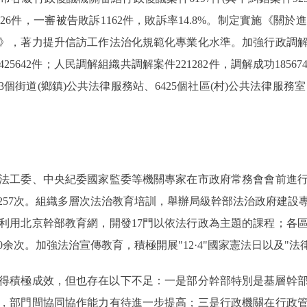
26件，一審被告敗訴1162件，敗訴率14.8%。制定實施《關
》，著力提升信訪工作法治化規範化專業化水準。加強行政調
425642件；人民調解組織共調解案件221282件，調解成功18
3個街道(鄉鎮)公共法律服務站、6425個社區(村)公共法律服務
工委、中央紀委國家監委等機關專家在市政府常務會會前進行
257次。組織多層次法治教育培訓，舉辦局級幹部法治政府建設
利用北京幹部教育網，開發17門以依法行政為主題的課程；各
0余次。加強法治宣傳教育，積極開展"12·4"國家憲法日以及"法
得積極成效，但也存在以下不足：一是部分幹部特別是基層幹
，部門間協同協作能力有待進一步提高；三是行政機關在行政