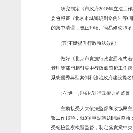
研究制定《市政府2018年立法工作
委會報審《北京市城鄉規劃條例》等6
的集中清理，廢止19項、簡易修改26項
(五)不斷提升行政執法效能
做好《北京市實施行政處罰程式若干規
管理等部門相對集中行政處罰權工作落
系統優秀典型案例和法治政府建設提名
(六)進一步強化對行政權力的監督
主動接受人大依法監督和政協民主監督
報工作16項，就8項重點議題開展協商；
受紀檢監察機關監督，制定落實黨中央