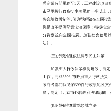
辦企業時間壓縮至5天，工程建設項目
市區兩級行政審批事項壓縮一半以上，
聯合驗收機制等5個典型經驗在全國複
機構改革提供堅實法治保障；積極推進"
分肯定並向全國推廣。加強社會信用體
法》。
(三)持續推進依法科學民主決策
加強重大行政決策機制建設，制定《
工作，完成339件市政府重大行政決
政府各部門報送的399件行政規範性
度，制定《北京市外聘政府法律顧問工
(四)積極推進重點領域立法