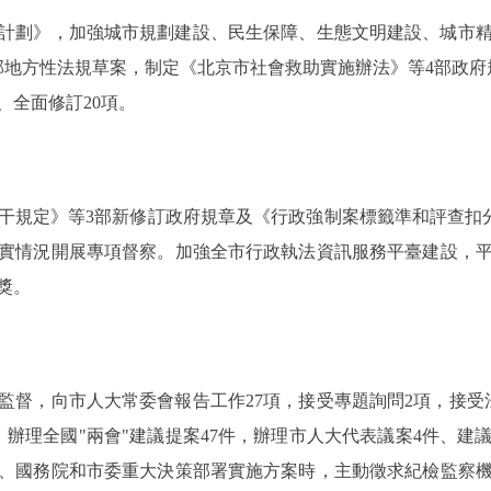
計劃》，加強城市規劃建設、民生保障、生態文明建設、城市
部地方性法規草案，制定《北京市社會救助實施辦法》等4部政府規
、全面修訂20項。
定》等3部新修訂政府規章及《行政強制案標籤準和評查扣分細則
實情況開展專項督察。加強全市行政執法資訊服務平臺建設，
獎。
，向市人大常委會報告工作27項，接受專題詢問2項，接受
辦理全國"兩會"建議提案47件，辦理市人大代表議案4件、建議
、國務院和市委重大決策部署實施方案時，主動徵求紀檢監察