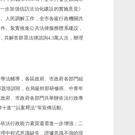
於進一步加強信訪法治化建設的實施意見》
解、人民調解工作，全市各級行政機關共
5674件。紮實推進公共法律服務體系建設，
室，共解答群眾法律諮詢4.3萬人次，辦理
學法輔導，各區政府、市政府各部門組
專題培訓班，在局級幹部研修班、中青年
區政府、市政府各部門共舉辦依法行政專
律十進""以案釋法"等宣傳活動。
部依法行政能力素質還需進一步增強；二
管理中程式意識缺失、證據意識不強的現