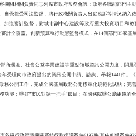
察機關相關負責同志列席市政府常務會議；政府各職能部門主
。自覺接受司法監督，將行政機關負責人出庭應訴等情況納入
61.7%。加強審計監督，對城市副中心建設等政府重大投資項目
位審計全覆蓋。創新預算執行動態監督模式，在14個部門35家
商環境、社會公益事業建設等重點領域資訊公開力度，開展覆
年受理向市政府提出的資訊公開申請、諮詢、舉報1441件。《
政務公開工作，完成全國基層政務公開標準化規範化試點；完
服務功能；辦好"市民對話一把手"節目；在國務院辦公廳組織的
行政復議機關審結行政復議案件6197件(其中糾錯案件929件