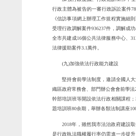
行政主體為被告的一審行政訴訟案件78
《信訪事項網上辦理工作規程實施細則
受理行政調解案件936237件，調解成功
全市共建成16個公共法律服務中心、31
法律援助案件3.1萬件。
(九)加強依法行政能力建設
堅持會前學法制度，邀請全國人大法
織區政府常務會、部門辦公會會前學法
幹部培訓班等開設依法行政相關課程；
題培訓班80余期，舉辦各類法制講座10
2018年，雖然我市法治政府建設取
是行政執法職權履行率仍需進一步提升