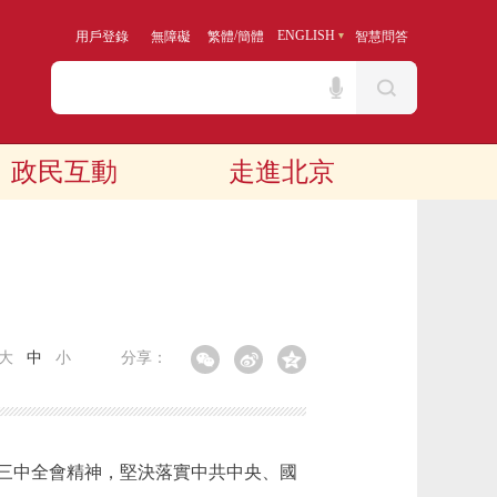
/
ENGLISH
用戶登錄
無障礙
繁體
簡體
智慧問答
政民互動
走進北京
大
中
小
分享：
三中全會精神，堅決落實中共中央、國