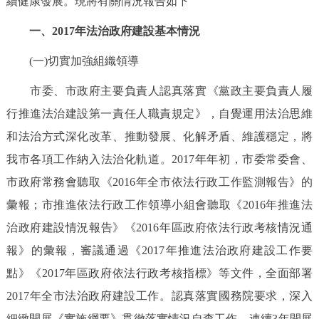
續健康發展。現將有關情況報告如下
決策公開
專題公開
一、2017年法治政府建設基本情況
政務服務
(一)切實加強組織領導
個人服務
法人服務
部門服務
市委、市政府主要負責人認真落實《黨政主要負責人履
行推進法治建設第一責任人職責規定》，自覺運用法治思維
便民服務
利企服務
投資項目
和法治方式深化改革、推動發展、化解矛盾、維護穩定，將
我市各項工作納入法治化軌道。2017年年初，市委常委會、
仲介服務
陽光政務
市政府常務會聽取《2016年全市依法行政工作監測報告》的
彙報；市推進依法行政工作領導小組會聽取《2016年推進法
政民互動
治政府建設情況報告》《2016年區政府依法行政考核情況通
12345網上接訴即辦
我要諮詢
我要建議
報》的彙報，審議通過《2017年推進法治政府建設工作要
點》《2017年區政府依法行政考核指標》等文件，全面部署
參與調查
線上訪談
圖説互動
2017年全市法治政府建設工作。認真落實國務院要求，深入
細緻開展《實施綱要》貫徹落實情況自查工作。連續3年開展