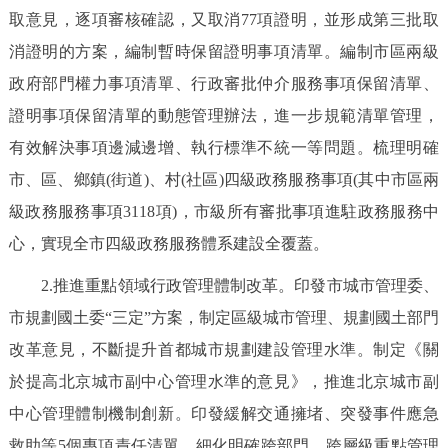
取意見，逐項審核確認，又取消77項證明，並形成第三批取
回到頂部
消證明的方案，編制暫時保留證明事項清單。編制市區兩級
政府部門權力事項清單、行政審批仲介服務事項保留清單、
證明事項保留清單的動態管理辦法，進一步規範清單管理，
有效解決事項邊減邊增、執行標準不統一等問題。梳理明確
市、區、鄉鎮(街道)、村(社區)四級政務服務事項(其中市區兩
級政務服務事項3118項)，市級所有審批事項進駐政務服務中
心，實現全市四級政務服務體系建設全覆蓋。
2.推進重點領域行政管理體制改革。印發市城市管理委、
市規劃國土委“三定”方案，制定區級城市管理、規劃國土部門
改革意見，不斷提升首都城市規劃建設管理水準。制定《關
於提高北京城市副中心管理水準的意見》，推進北京城市副
中心管理體制機制創新。印發緩解交通擁堵、突發事件應急
救助等5個專項責任清單，細化明確跨部門、跨層級重點管理