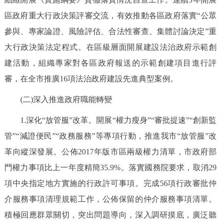
走進北京
區政府重大行政決策評審交流，有效推動各區政府落實“公眾
北京概況
十六區概覽
人文北京
參與、專家論證、風險評估、合法性審查、集體討論決定”重
大行政決策法定程式。在區級層面開展建設法治政府示範創
綠色北京
圖説北京
視頻北京
建活動，組織專家對各區政府報送的示範創建項目進行評
審，在全市推廣16項法治政府建設先進典型案例。
多語種
(二)深入推進政府職能轉變
ENGLISH
한국어
日本語
1.深化“放管服”改革。開展“權力瘦身”“審批提速”“創新監
管”“減證便民”“政務服務”等專項行動，推進我市“放管服”改
DEUTSCH
FRANÇAIS
РУССКИЙ ЯЗЫК
革向縱深發展。公佈2017年版市區兩級權力清單，市政府部
ESPAÑOL
PORTUGUÊS
門權力事項比上一年度精簡35.9%。落實國務院要求，取消29
العربية
項中央指定地方實施的行政許可事項。完成56項行政審批仲
ITALIANO
介服務事項清理規範工作，公佈保留的仲介服務事項清單。
積極回應群眾關切，突出問題導向，深入調研摸底，廣泛聽