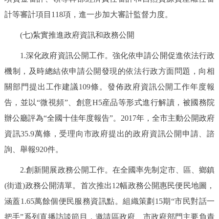
計等審計項目118項，進一步加大審計監督力度。
(七)紮實推進政府資訊和政務公開
1.深化政府資訊公開工作。強化依申請公開促進依法行政
機制，及時總結依申請公開發現的依法行政方面問題，向相
關部門提出工作建議109條。發佈政府資訊公開工作年度報
告，並以“微視頻”、創意H5産品等形式進行解讀，被國務院
辦公廳評為“全國十佳年度報告”。2017年，全市主動公開政府
資訊35.9萬條，受理向市政府提出的政府資訊公開申請、諮
詢、舉報920件。
2.創新開展政務公開工作。在全國率先制定市、區、鄉鎮
(街道)政務公開清單。首次推出12幅政務公開惠民便民地圖，
涵蓋1.65萬餘個便民服務資訊點。組織策劃15期“市民對話一
把手”系列直播訪談節目，邀請區政府、市政府部門主要負責