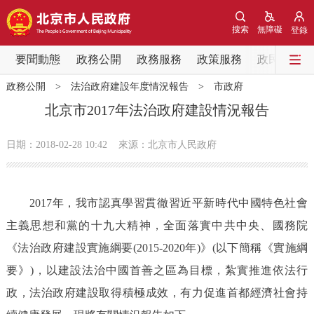
網站地圖
搜索
無障礙
登錄
要聞動態
要聞動態
政務公開
政務服務
政策服務
政民互動
政務公開
>
法治政府建設年度情況報告
>
市政府
黨中央精神
國務院資訊
中央部委動態
北京市2017年法治政府建設情況報告
北京要聞
會議資訊
部門動態
日期：2018-02-28 10:42
來源：北京市人民政府
各區熱點
2017年，我市認真學習貫徹習近平新時代中國特色社會
政務公開
主義思想和黨的十九大精神，全面落實中共中央、國務院
《法治政府建設實施綱要(2015-2020年)》(以下簡稱《實施綱
市領導
機構職能
政策服務
要》)，以建設法治中國首善之區為目標，紮實推進依法行
政策兌現
政策解讀
回應關切
政，法治政府建設取得積極成效，有力促進首都經濟社會持