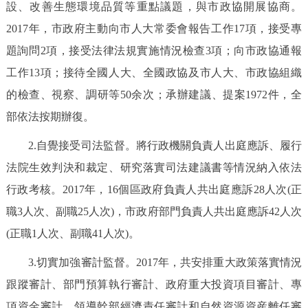
設、改善生態環境品質等重點議題，與市政協開展協商。
2017年，市政府主動向市人大常委會報告工作17項，接受專
題詢問2項，接受法律法規實施情況檢查3項；向市政協通報
工作13項；接待全國人大、全國政協及市人大、市政協組織
的檢查、視察、調研等50余次；承辦建議、提案1972件，全
部依法按期辦復。
2.自覺接受司法監督。將行政機關負責人出庭應訴、履行
法院生效判決和裁定、研究落實司法建議書等情況納入依法
行政考核。2017年，16個區政府負責人共出庭應訴28人次(正
職3人次、副職25人次)，市政府部門負責人共出庭應訴42人次
(正職1人次、副職41人次)。
3.切實加強審計監督。2017年，共安排重大政策落實情況
跟蹤審計、部門預算執行審計、政府重大投資項目審計、專
項資金審計、領導幹部經濟責任審計和自然資源資産離任審