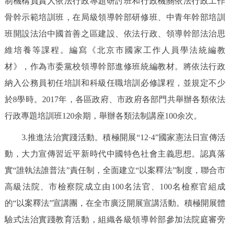
制機構負責人依法行政專題研討班和行政機關依法行政工作
骨幹示範培訓班，在局級領導幹部研修班、中青年幹部培訓
班開設法治中國首善之區建設、依法行政、領導幹部法治思
維培養等課程。編寫《北京市國家工作人員學法統編教
材》，作為市委黨校領導幹部進修班統編教材。將依法行政
納入公務員初任培訓和科級任職培訓必修課程，並規定不少
於8學時。2017年，各區政府、市政府各部門共舉辦各類依法
行政專題培訓班120余期，舉辦各類法制講座100余次。
3.推進法治實踐活動。積極開展“12·4”國家憲法日宣傳活
動，大力宣傳習近平新時代中國特色社會主義思想。認真落
實“誰執法誰普法”責任制，全面建立“以案釋法”制度，聯合市
高級法院、市檢察院成立由100名法官、100名檢察官組成
的“以案釋法”宣講團，在全市廣泛開展宣講活動。積極開展體
驗式法治實踐教育活動，組織各級領導幹部參加法院庭審旁