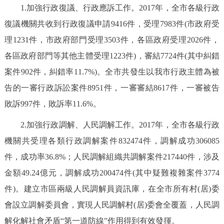
1.加強行政復議、行政應訴工作。2017年，全市各級行政
復議機關共收到行政復議申請9416件，受理7983件(市政府受
理1231件，市政府部門受理3503件，各區政府受理2026件，
各區政府部門等其他主體受理1223件)，審結7724件(其中糾錯
案件902件，糾錯率11.7%)。全市共發生以我市行政主體為被
告的一審行政訴訟案件8951件，一審審結8617件，一審被告
敗訴997件，敗訴率11.6%。
2.加強行政調解、人民調解工作。2017年，全市各級行政
機關共受理各類行政調解案件832474件，調解成功306085
件，成功率36.8%；人民調解組織共調解案件217440件，涉及
金額49.24億元，調解成功200474件(其中疑難複雜案件3774
件)。建立市區兩級人民調解員資訊庫，在全市所有村(居)委
會設立調解委員會，實現人民調解村(居)委會全覆蓋，人民調
解化解社會矛盾“第一道防線”作用得到有效發揮。