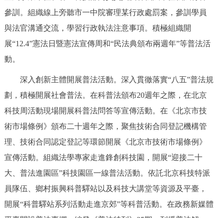
參訓。組織線上旁聽市一中院審理某行政處罰案，參訓學員
與法官溝通交流，學習行政執法注意事項。積極組織開
展“12.4”憲法日暨憲法宣傳周和“民法典頒布兩週年”等普法活
動。
深入創新主體開展普法活動。深入貫徹落實“八五”普法規
劃，積極開展社會普法。在科普法頒布20週年之際，在北京
科技周活動現場開展科普法問答等宣傳活動。在《北京市技
術市場條例》頒布二十週年之際，聚焦技術合同登記機構管
理、技術合同認定登記等環節開展《北京市技術市場條例》
宣傳活動。組織法學專家走進鋒創科技園，開展“迎接二十
大、普法進園區”科技園區一線普法活動。依託北京科技特派
員隊伍、鄉村振興科普驛站以及科技大講堂等資源及平臺，
開展“科普驛站系列活動走進京郊”等科普活動。在政務新媒體