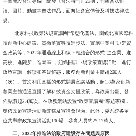
平臺開設普法專欄，編發《普法特刊》25期，刊播普法解
讀、圖片、動畫等普法作品，面向社會宣傳普及科技法律法
規。
“北京科技政策法規宣講團”常態化普法。圍繞北京國際科
技創新中心建設、貫徹落實科技進步法、實施中關村“1+5”資
金政策等，2022年通過線上和線下相結合的形式“進企業、進
高校、進院所、進園區”，組織開展17場政策宣講活動，進行
政策宣講、解讀和答疑解惑，服務創新創業主體超2萬人
（次）。首次利用直播的形式開展宣講活動，超1.8萬家創新
創業主體通過直播了解科技資金支援政策，為政策出臺、發
佈點讚超2.4萬次。在政務網站設置“政策宣講團”專題專欄，
發佈政策宣講活動新聞稿及宣講會視頻。此外，委系統各單
位共舉辦政策宣講活動190場，參會人員約25.17萬人。
二、2022年推進法治政府建設存在問題與原因