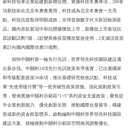
家科技領軍企業組建創新聯合體。實施科技冬奧專項，200多
走進北京
項新技術在北京冬奧會應用，科技成為北京冬奧會一大亮
北京概況
十六區概覽
人文北京
點。科技抗疫取得明顯成效，全球首個數字PCR新冠檢測産
品、國內首款新冠中和抗體藥獲批上市，新獲批上市新冠抗
綠色北京
圖説北京
視頻北京
原診斷試劑7個，2款變異株疫苗獲批緊急使用，2支滅活疫苗
累計向國內國際供應55億劑。
多語種
加快中關村新一輪先行先試，世界領先科技園區建設邁
ENGLISH
한국어
日本語
出新步伐。中關村24項先行先試政策有序落實，已出臺國家
和市級配套政策50余項，推出基礎研究稅收試點、科技成
DEUTSCH
FRANÇAIS
РУССКИЙ ЯЗЫК
果“先使用後付費”等一批突破性政策措施。強化規劃政策引
導，發佈實施中關村示範區“1+5”系列資金支援政策，聚焦提
ESPAÑOL
PORTUGUÊS
العربية
升企業創新能力、優化創新生態、推動國際化發展等，構建
ITALIANO
形成新的資金框架體系。啟動編制中關村世界領先科技園區
建設方案。積極推動中關村示範區空間佈局調整優化。