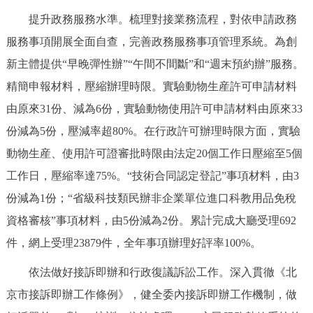
提升政務服務水準。梳理對接業務流程，對依申請政務
服務事項開展全面自查，完善政務服務事項管理系統。為創
新主體提供“早晚彈性辦”“午間不間斷”和“週末預約辦”服務。
精簡申報材料，壓縮辦理時限。實驗動物生産許可申請材料
由原來31份、減為6份，實驗動物使用許可申請材料由原來33
份減為5份，壓減率超80%。在行政許可辦理時限方面，實驗
動物生産、使用許可證審批時限由法定20個工作日壓縮至5個
工作日，壓縮率達75%。“技術合同認定登記”事項材料，由3
份減為1份；“省級科技類民辦非企業單位進口科教用品免稅
資格審核”事項材料，由5份減為2份。累計完成大廳受理692
件，網上受理23879件，全年事項辦理好評率100%。
依法做好接訴即辦和行政復議訴訟工作。深入貫徹《北
京市接訴即辦工作條例》，健全委內接訴即辦工作機制，做