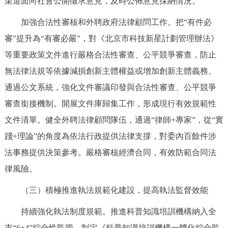
渠道面向社會公開徵求意見，及時公佈意見採納情況。
加強合法性審核和外聘政府法律顧問工作。把“有件必
審”提升為“有審必嚴”，對《北京市科技新星計劃管理辦法》
等重要政策文件進行嚴格合法性審查、公平競爭審查，防止
無法律法規等依據減損創新主體權益或增加創新主體義務。
通過公文系統，強化文件審議印發與合法性審查、公平競爭
審查銜接機制。開展文件庫歸集工作，形成現行有效規範性
文件清單。健全外聘法律顧問隊伍，通過“律師+專家”，從“實
踐+理論”的角度為依法行政提供法律支撐，對委內百餘件涉
法事務提供決策參考。嚴格審核經濟合同，有效防範合同法
律風險。
（三）積極推進執法規範化建設，提高執法監督效能
持續強化執法制度規範。推進科普知識培訓機構納入全
市“6+4”綜合性監管，制定《科普知識培訓機構一體化綜合監