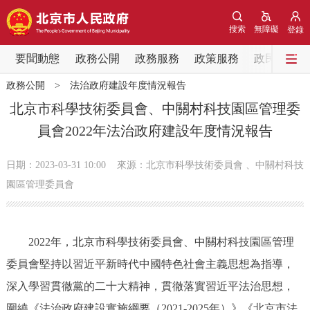
網站地圖
搜索
無障礙
登錄
要聞動態
要聞動態
政務公開
政務服務
政策服務
政民互動
政務公開
>
法治政府建設年度情況報告
黨中央精神
國務院資訊
中央部委動態
北京市科學技術委員會、中關村科技園區管理委
員會2022年法治政府建設年度情況報告
北京要聞
會議資訊
部門動態
日期：2023-03-31 10:00
來源：北京市科學技術委員會 、中關村科技
各區熱點
園區管理委員會
政務公開
2022年，北京市科學技術委員會、中關村科技園區管理
市領導
機構職能
政策服務
委員會堅持以習近平新時代中國特色社會主義思想為指導，
深入學習貫徹黨的二十大精神，貫徹落實習近平法治思想，
政策兌現
政策解讀
回應關切
圍繞《法治政府建設實施綱要（2021-2025年）》《北京市法