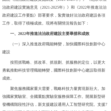
決策公開
專題公開
治政府建設實施意見（2021-2025年）》和《2022年推進法治
政府建設工作要點》部署要求，紮實做好法治政府建設各項
政務服務
工作，取得了積極成效。現將有關情況報告如下：
個人服務
法人服務
部門服務
一、2022年推進法治政府建設主要舉措和成效
（一）深入推進政府職能轉變，加快國際科技創新中心
便民服務
利企服務
投資項目
建設
仲介服務
陽光政務
按照抓戰略、抓改革、抓規劃、抓服務的定位，以更大
勇氣推動科技管理職能轉變，國際科技創新中心建設取得新
政民互動
成效。
12345網上接訴即辦
我要諮詢
我要建議
聚焦服務國家重大需要，戰略科技力量實現新壯大。加
強國家實驗室、全國重點實驗室服務保障工作。開展新型研
參與調查
線上訪談
圖説互動
發機構階段性評估，新支援建設通用人工智慧研究院。支援7