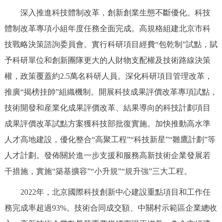
回到頂部
深入推進科技體制改革，創新創業生態不斷優化。科技
體制改革專項小組年度任務全面完成。高規格組建北京市科
技戰略決策諮詢委員會。實行科研項目經費“包乾制”試點，賦
予科研單位和創新團隊更大的人財物支配權及技術路線決策
權，政策覆蓋約2.5萬名科研人員。深化科研項目管理改革，
推廣“揭榜挂帥”組織機制。開展科技成果評價改革專項試點，
技術開發和産業化成果評價改革、結果導向的科技計劃項目
成果評價改革試點方案獲科技部批復實施。加快推動高水準
人才高地建設，優化整合“高聚工程”“科技新星”“雛鷹計劃”等
人才計劃。發佈關於進一步支援和服務高新技術企業發展若
干措施，實施“築基擴容”“小升規”“規升強”三大工程。
2022年，北京國際科技創新中心建設重點項目和工作任
務完成率超過93%。技術合同成交額、中關村示範區企業總收