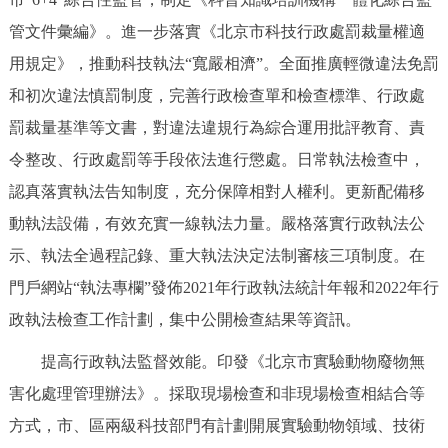
管文件彙編》。進一步落實《北京市科技行政處罰裁量權適
用規定》，推動科技執法“寬嚴相濟”。全面推廣輕微違法免罰
和初次違法慎罰制度，完善行政檢查單和檢查標準、行政處
罰裁量基準等文書，對違法違規行為綜合運用批評教育、責
令整改、行政處罰等手段依法進行懲處。日常執法檢查中，
認真落實執法告知制度，充分保障相對人權利。更新配備移
動執法設備，有效充實一線執法力量。嚴格落實行政執法公
示、執法全過程記錄、重大執法決定法制審核三項制度。在
門戶網站“執法專欄”發佈2021年行政執法統計年報和2022年行
政執法檢查工作計劃，集中公開檢查結果等資訊。
提高行政執法監督效能。印發《北京市實驗動物廢物無
害化處理管理辦法》。採取現場檢查和非現場檢查相結合等
方式，市、區兩級科技部門有計劃開展實驗動物領域、技術