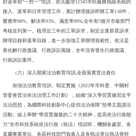
好派單前“一對一”培訓，依法處理12345市民服務熱線系統的
接入、派單和日常管理工作，累計辦理接訴即辦工單138件，
響應率98%、解決率93%、滿意率99%,全年有5個月市級部門
考核並列第一。梳理近三年的工單訴求，制定企業群眾訴求
辦理目錄和退單目錄，進一步加強工單辦理規範性。依法妥
善化解行政復議、行政訴訟風險，全年沒有發生行政復議、
行政訴訟案件。
（六）深入開展法治教育培訓,全面落實普法責任
加強法治教育培訓。制定實施《2022年市科委、中關村
管委會普法依法治理工作計劃》，組織“深入學習貫徹習近平
法治思想，為國際科技創新中心提供法治保障”領導主題講法
活動。線上舉辦“學習貫徹黨的二十大精神，提高依法行政能
力”全市科技系統依法行政（執法）培訓班，機關各處室、各
直屬事業單位、各區科技部門負責人及各執法單位執法骨幹