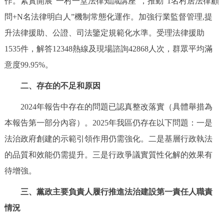
作。紮實開展“一村一堂法律知識講座”，推動“1名村居法律顧
問+N名法律明白人”機制常態化運作。加強行業監督管理,提
升法律援助、公證、司法鑒定規範化水準。受理法律援助
1535件，解答12348熱線及現場諮詢42868人次，群眾平均滿
意度99.95%。
二、存在的不足和原因
2024年報告中存在的問題已認真整改落實（具體舉措為
本報告第一部分內容）。2025年我區仍存在以下問題：一是
法治政府創建的示範引領作用仍需強化。二是基層行政執法
的品質和效能仍需提升。三是行政爭議實質性化解的效果有
待增強。
三、黨政主要負責人履行推進法治建設第一責任人職責
情況