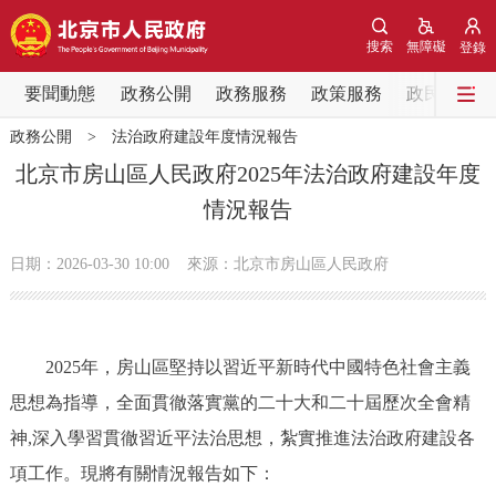
網站地圖
搜索
無障礙
登錄
要聞動態
要聞動態
政務公開
政務服務
政策服務
政民互動
政務公開
>
法治政府建設年度情況報告
黨中央精神
國務院資訊
中央部委動態
北京市房山區人民政府2025年法治政府建設年度
情況報告
北京要聞
會議資訊
部門動態
日期：2026-03-30 10:00
來源：北京市房山區人民政府
各區熱點
政務公開
2025年，房山區堅持以習近平新時代中國特色社會主義
市領導
機構職能
政策服務
思想為指導，全面貫徹落實黨的二十大和二十屆歷次全會精
神,深入學習貫徹習近平法治思想，紮實推進法治政府建設各
政策兌現
政策解讀
回應關切
項工作。現將有關情況報告如下：