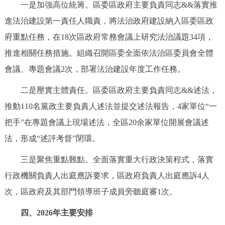
一是加強高位統籌。區委區政府主要負責同志&&落實推
進法治建設第一責任人職責，將法治政府建設納入區委區政
府重點任務，在18次區政府常務會議上研究法治議題34項，
推進相關任務措施。組織召開區委全面依法治區委員會全體
會議、專題會議2次，部署法治建設年度工作任務。
二是壓實主體責任。區委區政府主要負責同志&&述法，
推動110名黨政主要負責人述法並提交述法報告，4家單位“一
把手”在專題會議上現場述法，全區20余家單位開展會議述
法，形成“述評考督”閉環。
三是聚焦重點難點。全面落實重大行政決策程式，落實
行政機關負責人出庭應訴要求，區政府負責人出庭應訴4人
次，區政府及其部門領導班子成員旁聽庭審1次。
四、2026年主要安排