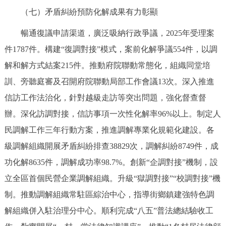
（七）矛盾糾紛預防化解成果有力彰顯
暢通復議申請渠道，廣泛吸納行政爭議，2025年受理案
件1787件。構建“復調對接”模式，案前化解爭議554件，以調
解和解方式結案215件。推動府院聯動常態化，組織同堂培
訓、旁聽庭審及召開府院聯動局部工作會議13次。深入推進
信訪工作法治化，針對越級走訪等突出問題，強化督查督
辦。深化訪調對接，信訪事項一次性化解率96%以上。制定人
民調解工作三年行動方案，推進調解專業化規範化建設。各
級調解組織開展矛盾糾紛排查38829次，調解糾紛8749件，成
功化解8635件，調解成功率98.7%。創新“企調對接”機制，設
立全區首個民營企業調解組織。升級“獄調對接”“校調對接”機
制。推動調解組織常駐區綜治中心，指導街鄉鎮建強特色調
解組織併入駐治理分中心。順利完成“八五”普法總結驗收工