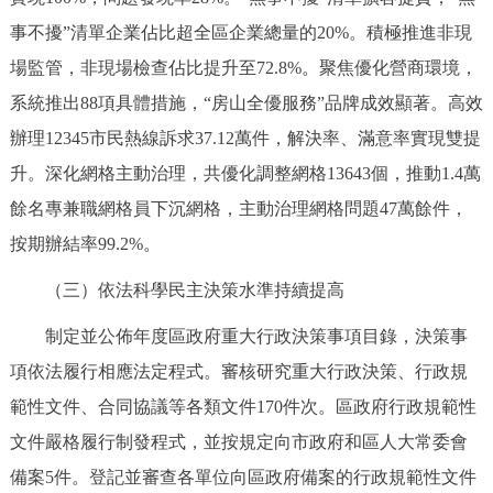
走進北京
事不擾”清單企業佔比超全區企業總量的20%。積極推進非現
北京概況
十六區概覽
人文北京
場監管，非現場檢查佔比提升至72.8%。聚焦優化營商環境，
系統推出88項具體措施，“房山全優服務”品牌成效顯著。高效
綠色北京
圖説北京
視頻北京
辦理12345市民熱線訴求37.12萬件，解決率、滿意率實現雙提
升。深化網格主動治理，共優化調整網格13643個，推動1.4萬
多語種
餘名專兼職網格員下沉網格，主動治理網格問題47萬餘件，
ENGLISH
按期辦結率99.2%。
한국어
日本語
（三）依法科學民主決策水準持續提高
DEUTSCH
FRANÇAIS
РУССКИЙ ЯЗЫК
制定並公佈年度區政府重大行政決策事項目錄，決策事
項依法履行相應法定程式。審核研究重大行政決策、行政規
ESPAÑOL
PORTUGUÊS
العربية
範性文件、合同協議等各類文件170件次。區政府行政規範性
ITALIANO
文件嚴格履行制發程式，並按規定向市政府和區人大常委會
備案5件。登記並審查各單位向區政府備案的行政規範性文件