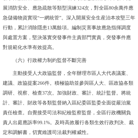
展消防安全、應急疏散等類型演練324次，對全區80余萬件應
急儲備物資實現“一網統管”。深入開展安全生産治本攻堅三年
行動，累計消除隱患13萬餘項。編制災害事故應急指揮調度
與處置方案，堅決落實突發事件主責部門實責，突發事件應
對規範化水準有效提高。
（六）行政權力制約監督不斷完善
主動接受人大政協監督，全年辦理市區人大代表議案、
建議、政協提案266件。積極協助並參與區人大、區政協各類
調研、視察、檢查37次。加強財政、審計、統計監督。將統
計、審計、財政等各類監督納入區紀委區監委全面從嚴治黨
責任檢查。自覺接受司法和紀檢監察監督，全區行政機關負
責人出庭應訴率99.1%。及時高效履行各類生效行政判決、裁
定和調解書，切實維護司法裁判權威性。