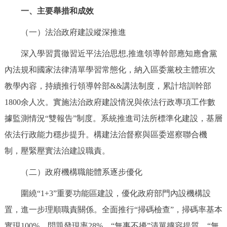
一、主要舉措和成效
決策公開
專題公開
（一）法治政府建設縱深推進
政務服務
深入學習貫徹習近平法治思想,推進領導幹部應知應會黨
個人服務
法人服務
部門服務
內法規和國家法律清單學習常態化，納入區委黨校主體班次
教學內容，持續推行領導幹部&&講法制度，累計培訓幹部
便民服務
利企服務
投資項目
1800余人次。實施法治政府建設情況與依法行政專項工作數
據監測情況“雙報告”制度。系統推進司法所標準化建設，基層
仲介服務
陽光政務
依法行政能力穩步提升。構建法治督察與區委巡察聯合機
政民互動
制，壓緊壓實法治建設職責。
（二）政府機構職能體系逐步優化
12345網上接訴即辦
我要諮詢
我要建議
圍繞“1+3”重要功能區建設，優化政府部門內設機構設
參與調查
線上訪談
圖説互動
置，進一步理順職責關係。全面推行“掃碼檢查”，掃碼率基本
實現100%，問題發現率28%。“無事不擾”清單擴容提質，“無