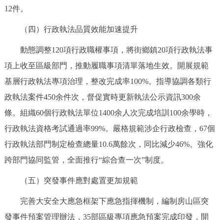
12件。
回到頂部
（四）行政執法品質效能加速提升
動態調整120項行政職權事項，將街鄉鎮20項行政執法事
項上收至區級部門，推動履職事項清單落地生效。開展規範
基層行政執法專項治理，整改完成率100%。指導協調各類行
政執法案件450余件次，督促實時更新執法公示資訊300余
條。組織60個行政執法單位1400余人次完成培訓100余學時，
行政執法資格考試通過率99%。嚴格規範涉企行政檢查，67個
行政執法部門制定檢查總量10.6萬餘次，同比減少46%。強化
跨部門協同監管，全面推行“綜合查一次”制度。
（五）突發事件應對處置更加規範
完善大安全大應急框架下應急指揮機制，編制房山區突
發事件預案管理辦法，35部區級專項應急預案完成印發，開