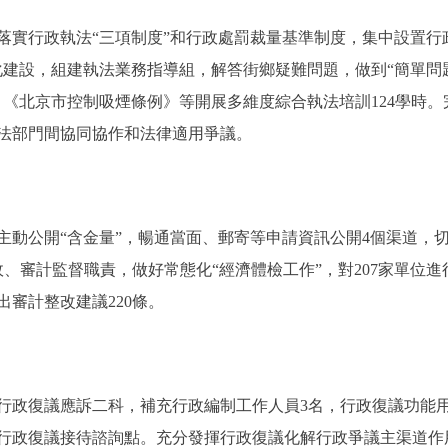
行政執法“三項制度”和行政處罰裁量基準制度，集中設置行政
化建設，組建執法業務指導組，解答街鄉疑難問題，做到“簡單問
》《北京市控制吸煙條例》等開展多維度綜合執法培訓124學時
法部門間協同協作和法律適用爭議。
公開“含金量”，暢通當面、郵寄等申請資訊公開4個渠道，
政、審計監督職責，做好常態化“經濟體檢工作”，對207家單位
出審計整改建議220條。
復議應訴二科，補充行政編制工作人員3名，行政復議功能用
行政復議接待諮詢點。充分發揮行政復議化解行政爭議主渠道作用