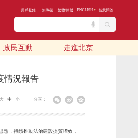
/
ENGLISH
用戶登錄
無障礙
繁體
簡體
智慧問答
政民互動
走進北京
度情況報告
大
中
小
分享：
思想，持續推動法治建設提質增效，