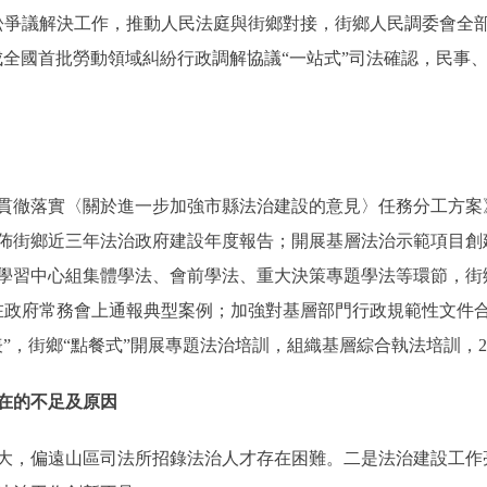
訴訟爭議解決工作，推動人民法庭與街鄉對接，街鄉人民調委會全
成全國首批勞動領域糾紛行政調解協議“一站式”司法確認，民事
徹落實〈關於進一步加強市縣法治建設的意見〉任務分工方案
佈街鄉近三年法治政府建設年度報告；開展基層法治示範項目創
學習中心組集體學法、會前學法、重大決策專題學法等環節，街鄉
在政府常務會上通報典型案例；加強對基層部門行政規範性文件
”，街鄉“點餐式”開展專題法治培訓，組織基層綜合執法培訓，2
在的不足及原因
，偏遠山區司法所招錄法治人才存在困難。二是法治建設工作