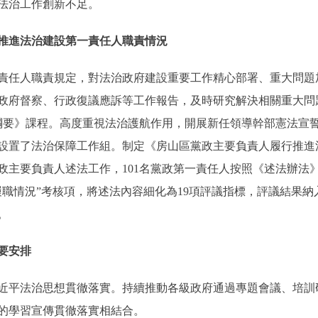
法治工作創新不足。
推進法治建設第一責任人職責情況
任人職責規定，對法治政府建設重要工作精心部署、重大問題
政府督察、行政復議應訴等工作報告，及時研究解決相關重大問
綱要》課程。高度重視法治護航作用，開展新任領導幹部憲法宣
設置了法治保障工作組。制定《房山區黨政主要負責人履行推進
政主要負責人述法工作，101名黨政第一責任人按照《述法辦法
履職情況”考核項，將述法內容細化為19項評議指標，評議結果
。
要安排
平法治思想貫徹落實。持續推動各級政府通過專題會議、培訓
的學習宣傳貫徹落實相結合。