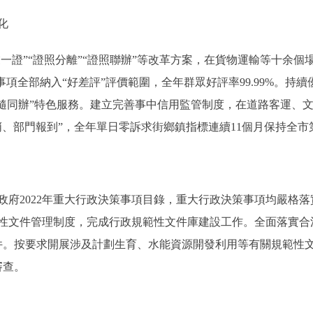
化
證”“證照分離”“證照聯辦”等改革方案，在貨物運輸等十余個
事項全部納入“好差評”評價範圍，全年群眾好評率99.99%。持
隨同辦”特色服務。建立完善事中信用監管制度，在道路客運、文
、部門報到”，全年單日零訴求街鄉鎮指標連續11個月保持全市
2022年重大行政決策事項目錄，重大行政決策事項均嚴格落
性文件管理制度，完成行政規範性文件庫建設工作。全面落實合
2件。按要求開展涉及計劃生育、水能資源開發利用等有關規範性
審查。