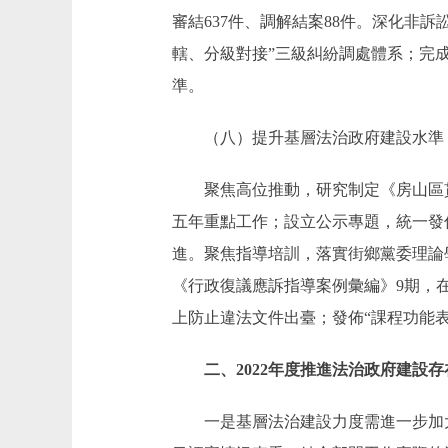
審結637件、調解結案88件。深化非
轄、分級對接”三級糾紛調處體系；完
準。
（八）提升基層法治政府建設水準
聚焦高位推動，研究制定《房山區貫
五年重點工作；設立公示專題，統一發
進。聚焦指導培訓，落實街鄉黨委理論
《行政復議應訴指導案例彙編》9期，
上防止違法文件出臺；發佈“課程功能表
二、2022年度推進法治政府建設存
一是基層法治建設力度需進一步加大