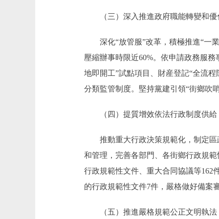
（三）深入推進政府職能轉變和優
深化“放管服”改革，積極推進“一業一
壓縮辦事時限近60%。依申請政務服務
地即開工”試點項目、財産登記“全流程
分類監管制度。堅持黨建引領“街鄉吹哨
（四）提質增效依法行政制度供給
推動重大行政決策規範化，制定區政府
和管理，完善各部門、各街鄉行政規範
行政規範性文件、重大合同協議等16
的行政規範性文件7件，嚴格做好備案
（五）推進嚴格規範公正文明執法