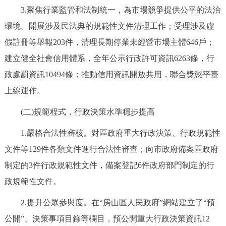
走進北京
3.聚焦行業監管和法制統一，為市場競爭提供公平的法治
環境。開展涉及民法典的規範性文件清理工作；受理涉及虛
北京概況
十六區概覽
人文北京
假註冊等舉報203件，清理長期停業未經營市場主體646戶；
建立健全社會信用體系，全年公示行政許可資訊6263條，行
綠色北京
圖説北京
視頻北京
政處罰資訊10494條；推動信用資訊開放共用，聯合獎懲平臺
多語種
上線運作。
ENGLISH
(二)規範程式，行政決策水準穩步提高
한국어
日本語
1.嚴格合法性審核。對區政府重大行政決策、行政規範性
DEUTSCH
FRANÇAIS
РУССКИЙ ЯЗЫК
文件等129件各類文件進行合法性審查；向市政府備案區政府
制定的3件行政規範性文件，備案登記6件政府部門制定的行
ESPAÑOL
PORTUGUÊS
العربية
政規範性文件。
ITALIANO
2.提升公眾參與度。在“房山區人民政府”網站建立了“預
公開”、決策事項目錄等欄目，預公開重大行政決策資訊12