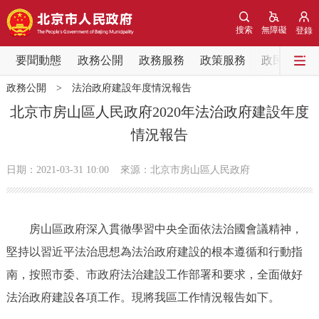
網站地圖
搜索
無障礙
登錄
要聞動態
要聞動態
政務公開
政務服務
政策服務
政民互動
政務公開
>
法治政府建設年度情況報告
黨中央精神
國務院資訊
中央部委動態
北京市房山區人民政府2020年法治政府建設年度
情況報告
北京要聞
會議資訊
部門動態
日期：2021-03-31 10:00
來源：北京市房山區人民政府
各區熱點
政務公開
房山區政府深入貫徹學習中央全面依法治國會議精神，
堅持以習近平法治思想為法治政府建設的根本遵循和行動指
市領導
機構職能
政策服務
南，按照市委、市政府法治建設工作部署和要求，全面做好
政策兌現
政策解讀
回應關切
法治政府建設各項工作。現將我區工作情況報告如下。