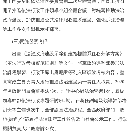
開了區委全面依法治區委員會第二次全體會議，區長主持召
開了推進依法行政工作領導小組全體會議，對統籌推動法治
政府建設、加快推進公共法律服務體系建設、強化訴源治理
等工作多次作出批示和部署。
(三)實施督察考評
出臺《法治政府建設示範創建指標體系任務分解方案》
《依法行政考核實施細則》等文件，將黨政領導幹部參加法
治課程學習、行政正職出庭應訴等列入區績效考核內容，壓
實黨政主要負責人履行推進法治建設第一責任人職責。2020
年區政府開展會前學法4次、理論中心組法治學習1次，處級
領導幹部依法行政專題研討班2期。在新任副處級領導幹部培
訓班等主體班次中，全部設置法治課程。全區政府部門、鄉
鎮(街道)全部履行法治政府工作報告及向社會公示工作。行政
機關負責人出庭應訴32次。