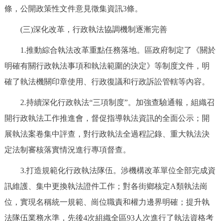
條，公開政策性文件意見徵集資訊3條。
回到頂部
(三)深化改革，行政執法協調機制逐漸完善
1.推動綜合執法改革重點任務落地。區政府制定了《關於
明確有關行政執法事項和執法範圍的決定》等制度文件，明
確了執法機關印章使用、行政復議和行政訴訟管轄等內容。
2.持續深化行政執法“三項制度”。加強查驗通報，組織召
開行政執法工作推進會，督促指導執法資訊的全面公示；開
展執法案卷集中評查，對行政執法全過程記錄、重大執法決
定法制審核落實情況進行專項督查。
3.打造規範化行政執法隊伍。涉機構改革單位全部完成資
訊維護、集中更換執法證件工作；對各街鄉核定A類執法崗
位，實現名稱統一規範、崗位職責和權力邊界明確；提升執
法隊伍業務水準，先後4次組織全區93人次進行了執法資格考