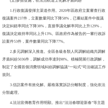
(五)多措並施，在法治軌道上化解矛盾糾紛
1.行政復議發揮主渠道作用。2020年區政府立案審查行政
復議案件237件，立案數量同比下降58%，已審結案件中復議
決定糾錯率同比下降38%，直接爭議化解率同比上升129%，
復議決定維持率同比上升13%。區政府作為被告的一審行政訴
訟案件53件，案件數量同比下降77%。
2.多元調解深入推進。全區各級各類人民調解組織共調解
矛盾糾紛5036件，調解成功率達到98%。積極開展行政調解，
制定了全國首個消費領域糾紛調解協議“一站式”司法確認工作
規則。
3.信訪案件有效化解。嚴格落實訴訪分離制度，強化依法
分類處理。
4.法治宣傳教育作用明顯。推出“法治春聯迎新春”等主題