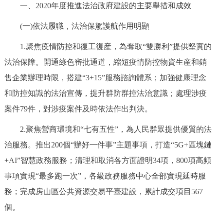
一、2020年度推進法治政府建設的主要舉措和成效
決策公開
專題公開
(一)依法履職，法治保駕護航作用明顯
政務服務
1.聚焦疫情防控和復工復産，為奪取“雙勝利”提供堅實的
個人服務
法人服務
部門服務
法治保障。開通綠色審批通道，縮短疫情防控物資生産和銷
售企業辦理時限，搭建“3+15”服務諮詢體系；加強健康理念
便民服務
利企服務
投資項目
和防控知識的法治宣傳，提升群防群控法治意識；處理涉疫
案件79件，對涉疫案件及時依法作出判決。
仲介服務
陽光政務
2.聚焦營商環境和“七有五性”，為人民群眾提供優質的法
政民互動
治服務。推出200個“辦好一件事”主題事項，打造“5G+區塊鏈
+AI”智慧政務服務；清理和取消各方面證明34項，800項高頻
12345網上接訴即辦
我要諮詢
我要建議
事項實現“最多跑一次”，各級政務服務中心全部實現延時服
務；完成房山區公共資源交易平臺建設，累計成交項目567
參與調查
線上訪談
圖説互動
個。