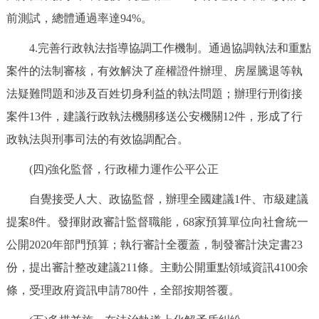
前測試，總體通過率達94%。
4.完善行政執法指導協調工作機制。通過協調執法和重點
案件的法制審核，有效解決了産權證件辦理、房屋騰退等執
法疑難問題和涉及百姓切身利益的執法問題；辦理行刑銜接
案件13件，建議行政執法機關移送公安機關12件，形成了行
政執法與刑事司法的有效協調配合。
(四)強化監督，行政權力運作公平公正
自覺接受人大、政協監督，辦理全國建議1件、市級建議
提案8件。發揮財政審計監督職能，68家預算單位向社會統一
公開2020年部門預算；執行審計全覆蓋，制發審計決定書23
份，提出審計整改建議211條。主動公開重點領域資訊4100余
條，受理政府資訊申請780件，全部按期答覆。