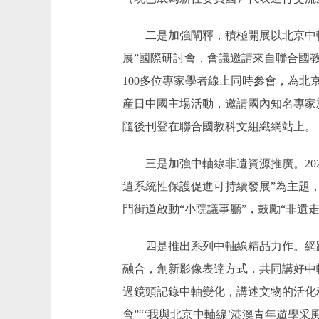
二是加強闡釋，積極開展以北京中軸
展”國際研討會，會議邀請來自聯合國
100多位專家學者線上同時參會，為
産日中國主場活動，邀請國內知名專家
隨後刊登在聯合國教科文組織網站上。
三是加強中軸線非遺資源推廣。202
遺系統性保護促進可持續發展”為主題，
門街道啟動“小院議事廳”，鼓勵“非
四是推出系列中軸線精品力作。網路
融合，創新影像表達方式，共同講好中
過鏡頭記錄中軸變化，講述文物的活化
會”“‘我與北京中軸線’港澳青年遊學