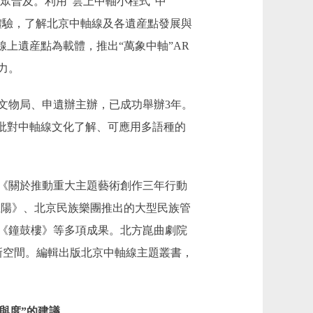
眾普及。利用“雲上中軸小程式”中
動體驗，了解北京中軸線及各遺産點發展與
上遺産點為載體，推出“萬象中軸”AR
力。
物局、申遺辦主辦，已成功舉辦3年。
一批對中軸線文化了解、可應用多語種的
《關於推動重大主題藝術創作三年行動
巍正陽》、北京民族樂團推出的大型民族管
《鐘鼓樓》等多項成果。北方崑曲劇院
藝新空間。編輯出版北京中軸線主題叢書，
與度”的建議