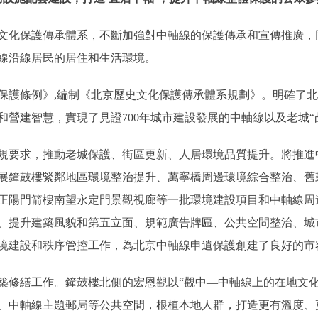
化保護傳承體系，不斷加強對中軸線的保護傳承和宣傳推廣，
線沿線居民的居住和生活環境。
護條例》,編制《北京歷史文化保護傳承體系規劃》。明確了北
營建智慧，實現了見證700年城市建設發展的中軸線以及老城“
要求，推動老城保護、街區更新、人居環境品質提升。將推進
展鐘鼓樓緊鄰地區環境整治提升、萬寧橋周邊環境綜合整治、舊
正陽門箭樓南望永定門景觀視廊等一批環境建設項目和中軸線周
、提升建築風貌和第五立面、規範廣告牌匾、公共空間整治、城
境建設和秩序管控工作，為北京中軸線申遺保護創建了良好的市
繕工作。鐘鼓樓北側的宏恩觀以“觀中—中軸線上的在地文化
、中軸線主題郵局等公共空間，根植本地人群，打造更有溫度、