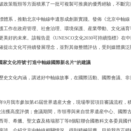
破政策瓶頸等方面積累了一批可複製可推廣的優秀經驗，不斷完
體系，推動北京中軸線申遺形成創新實踐。發佈《北京中軸線
護工作在政府管理、社會治理、環境保護、産業帶動、文化涵育
美好的未來。該報告是《UNESCO文化2030可持續指標》在
確提出文化可持續發展理念，並對其做整體評估，受到媒體廣泛
家文化符號’打造中軸線國際新名片”的建議
史文化內涵，講述好中軸線故事，在國際活動、國際會議、非
年9月我市參加第45屆世界遺産大會，現場學習項目審議流程，
做法獲高度評價；會議期間，市領導與來自世界遺産中心、國際
西哥、希臘、聖文森及格瑞那丁等8個駐聯合國教科文各委員國
座談，介紹北京中軸線相關情況，得到積極回應。目前我市正積極