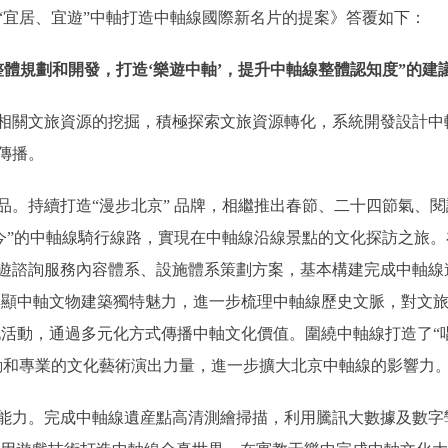
宜居、宜遊”中軸打造中軸線國際新名片的提案》答覆如下：
體規劃和開發，打造‘樂遊中軸’，提升中軸線整體認知度”的建
關文旅資源的挖掘，積極探索文旅資源轉化，系統開發設計中
傳播。
持續打造“漫步北京” 品牌，相繼推出春節、二十四節氣、閱
古今”的中軸線騎行線路，實現在中軸線沿線景點的文化探訪之旅
遊諮詢服務內容體系、設施體系策劃方案，基本構建完成中軸線
，彰顯中軸文物建築獨特魅力，進一步梳理中軸線歷史文脈，對文
化活動，通過多元化方式傳播中軸文化價值。圍繞中軸線打造了“
動和專業的文化藝術演出力量，進一步擴大北京中軸線的影響力
。完成中軸線遺産點高清測繪掃描，利用騰訊大數據及數字孿