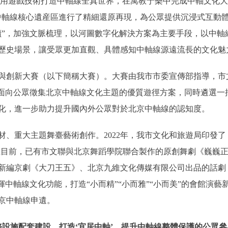
利用遊戲技術打造中軸線全真世界，在寓教于樂中完成中軸文化大
公里中軸線核心遺産區進行了精細還原再現，為公眾提供沉浸式互
”，加強文脈梳理，以河圖數字化解決方案為主要手段，以中軸線
歷史場景，讓受眾更加直觀、具體感知中軸線源遠流長的文化魅
創新大賽（以下簡稱大賽）。大賽由我市市委宣傳部指導，市文
”，面向公眾徵集北京中軸線文化主題的優質遊徑方案，同時遴選
化，進一步助力提升國內外公眾對於北京中軸線的認知度。
重大主題舞臺藝術創作。2022年，我市文化和旅遊局印發了
》，截至目前，已有市文聯與北京舞蹈學院聯合製作的原創舞劇《巍
新編京劇《大刀王五》、北京九維文化傳媒有限公司出品的話劇
揮中軸線文化功能，打造“小而精”“小而雅”“小而美”的會館演
京中軸線申遺。
施配套建設，打造‘宜居中軸’，提升中軸線整體保護的公眾參