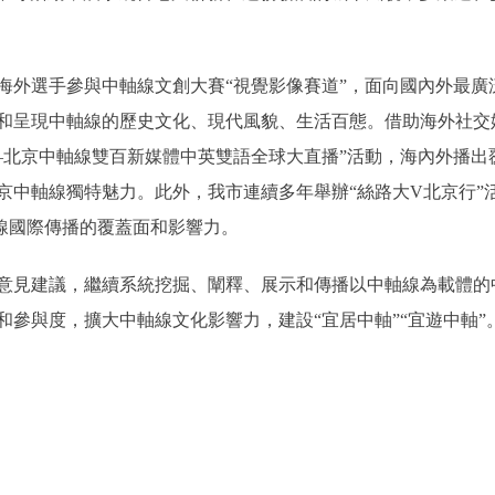
選手參與中軸線文創大賽“視覺影像賽道”，面向國內外最廣泛的
和呈現中軸線的歷史文化、現代風貌、生活百態。借助海外社交
北京中軸線雙百新媒體中英雙語全球大直播”活動，海內外播出覆
京中軸線獨特魅力。此外，我市連續多年舉辦“絲路大V北京行”
線國際傳播的覆蓋面和影響力。
見建議，繼續系統挖掘、闡釋、展示和傳播以中軸線為載體的
參與度，擴大中軸線文化影響力，建設“宜居中軸”“宜遊中軸”