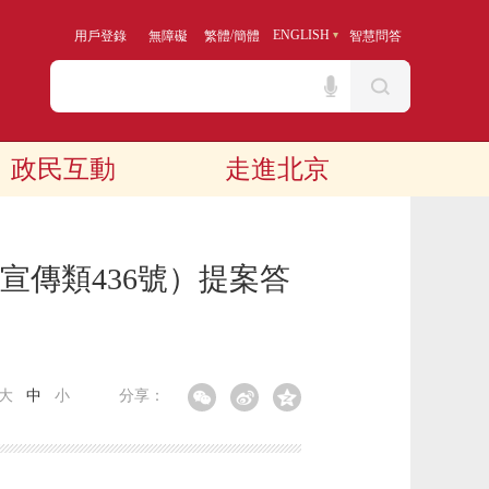
/
ENGLISH
用戶登錄
無障礙
繁體
簡體
智慧問答
政民互動
走進北京
宣傳類436號）提案答
大
中
小
分享：