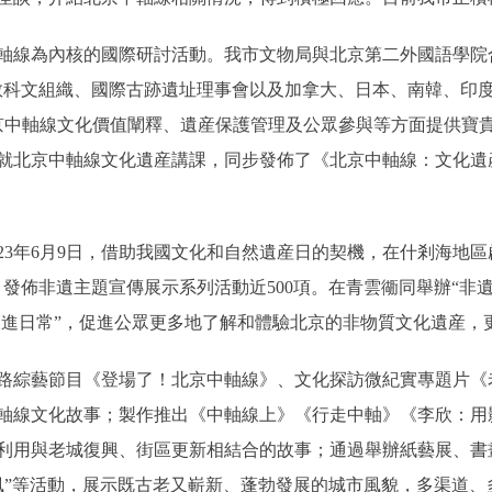
線為內核的國際研討活動。我市文物局與北京第二外國語學院合
教科文組織、國際古跡遺址理事會以及加拿大、日本、南韓、印度
北京中軸線文化價值闡釋、遺産保護管理及公眾參與等方面提供寶
就北京中軸線文化遺産講課，同步發佈了《北京中軸線：文化遺
3年6月9日，借助我國文化和自然遺産日的契機，在什剎海地區啟
發佈非遺主題宣傳展示系列活動近500項。在青雲衚同舉辦“非遺
遺走進日常”，促進公眾更多地了解和體驗北京的非物質文化遺産
綜藝節目《登場了！北京中軸線》、文化探訪微紀實專題片《
軸線文化故事；製作推出《中軸線上》《行走中軸》《李欣：用
利用與老城復興、街區更新相結合的故事；通過舉辦紙藝展、書
采風”等活動，展示既古老又嶄新、蓬勃發展的城市風貌，多渠道