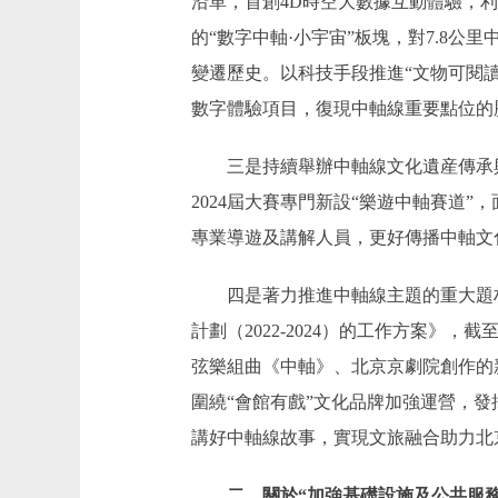
沿革，首創4D時空大數據互動體驗，
的“數字中軸·小宇宙”板塊，對7.8
變遷歷史。以科技手段推進“文物可閱讀
數字體驗項目，復現中軸線重要點位的
三是持續舉辦中軸線文化遺産傳承與
2024屆大賽專門新設“樂遊中軸賽道
專業導遊及講解人員，更好傳播中軸文
四是著力推進中軸線主題的重大題材、
計劃（2022-2024）的工作方案
弦樂組曲《中軸》、北京京劇院創作的
圍繞“會館有戲”文化品牌加強運營，發
講好中軸線故事，實現文旅融合助力北
二、關於“加強基礎設施及公共服務設