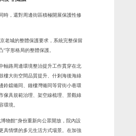
同時，還對周邊街區積極開展保護性修
京老城的整體保護要求，系統完整保留
凸”字形格局的整體保護。
中軸路周邊環境整治提升工作貫穿在北
鼓樓大街空間品質提升、什剎海後海綠
邊鈴鐺衚同、鐘樓灣衚同等背街小巷環
市傢具規範治理、架空線梳理、景觀綠
容環境。
博物館”身份重新向公眾開放，院內設
更具情懷的多元生活方式場景。在加強