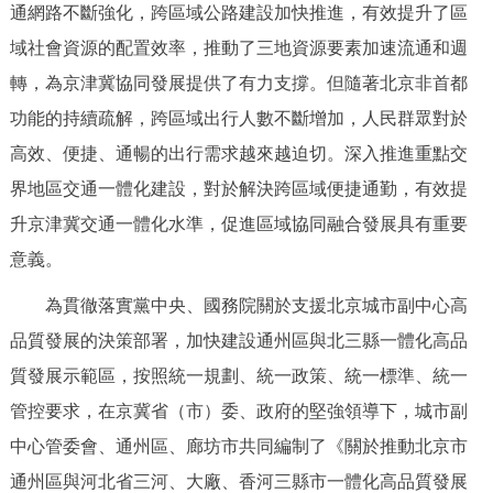
通網路不斷強化，跨區域公路建設加快推進，有效提升了區
決策公開
專題公開
域社會資源的配置效率，推動了三地資源要素加速流通和週
政務服務
轉，為京津冀協同發展提供了有力支撐。但隨著北京非首都
功能的持續疏解，跨區域出行人數不斷增加，人民群眾對於
個人服務
法人服務
部門服務
高效、便捷、通暢的出行需求越來越迫切。深入推進重點交
界地區交通一體化建設，對於解決跨區域便捷通勤，有效提
便民服務
利企服務
投資項目
升京津冀交通一體化水準，促進區域協同融合發展具有重要
意義。
仲介服務
陽光政務
為貫徹落實黨中央、國務院關於支援北京城市副中心高
政民互動
品質發展的決策部署，加快建設通州區與北三縣一體化高品
質發展示範區，按照統一規劃、統一政策、統一標準、統一
12345網上接訴即辦
我要諮詢
我要建議
管控要求，在京冀省（市）委、政府的堅強領導下，城市副
中心管委會、通州區、廊坊市共同編制了《關於推動北京市
參與調查
線上訪談
圖説互動
通州區與河北省三河、大廠、香河三縣市一體化高品質發展