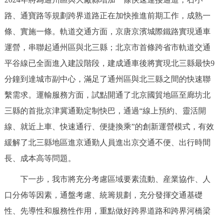
回到頂部
路、通寶路等規劃跨界道路正在加快推進前期工作，成熟一
條、實施一條。軌道交通方面，京唐京濱城際鐵路實現通車
運營，串聯起通州區與北三縣；北京市首條跨省市軌道交通
平谷線已全面進入建設階段，建成通車後將實現北三縣最快9
分鐘到達城市副中心，滿足了通州區與北三縣之間的快速聯
繫需求。運輸服務方面，試點開通了北京國貿地區至廊坊北
三縣的首批京津冀通勤定制快巴，通過“線上預約、靈活開
線、就近上車、快速通行、便捷換乘”的創新運營模式，有效
緩解了北三縣地區進京通勤人員進出京交通不便、出行時間
長、成本高等問題。
下一步，我市將充分考慮區域要素流動、産業協作、人
口分佈等因素，通盤考慮、統籌規劃，充分發揮交通基礎
性、先導性和服務性作用，重點做好跨界道路和跨界河橋梁