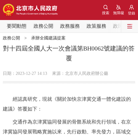
網站地圖
搜索
無障礙
登錄
要聞動態
要聞動態
政務公開
政務服務
政策服務
政民互動
政務公開
>
承辦全國建議提案
黨中央精神
國務院資訊
中央部委動態
對十四屆全國人大一次會議第BH0062號建議的答
覆
北京要聞
會議資訊
部門動態
日期：2023-12-27 14:13
來源：北京市人民政府辦公廳
各區熱點
政務公開
經認真研究，現就《關於加快京津冀交通一體化建設的
建議》答覆如下：
市領導
機構職能
政策服務
交通作為京津冀協同發展的骨骼系統和先行領域，在京
政策兌現
政策解讀
回應關切
津冀協同發展戰略實施以來，先行啟動、率先發力，區域交