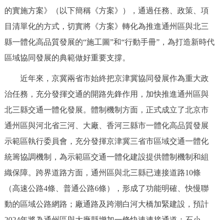
走進北京
的實施方案》（以下簡稱《方案》），通過任務、政策、項
目清單化的方式，切實將《方案》轉化為推進通州區與北三
北京概況
十六區概覽
人文北京
縣一體化高品質發展的“施工圖”和“行動手冊”，為打造新時代
區域協同發展的典範做好重要支撐。
綠色北京
圖説北京
視頻北京
近年來，京冀兩省市始終把京津冀協同發展作為重大政
多語種
治任務，充分發揮交通的開路先鋒作用，加快推進通州區與
ENGLISH
한국어
日本語
北三縣交通一體化發展。體制機制方面，正式成立了北京市
通州區與河北省三河、大廠、香河三縣市一體化高品質發展
DEUTSCH
FRANÇAIS
РУССКИЙ ЯЗЫК
示範區執行委員會，充分發揮京津冀三省市區域交通一體化
統籌協調機制，為示範區交通一體化建設提供體制機制和組
ESPAÑOL
PORTUGUÊS
العربية
織保障。跨界道路方面，通州區與北三縣已連接道路10條
（高速公路4條、普通公路6條），形成了功能明確、快慢聯
ITALIANO
動的區域公路網路；廠通路及跨潮白河大橋加緊建設，預計
2024年將為通州區與大廠縣增加一條快速連接通道；石小