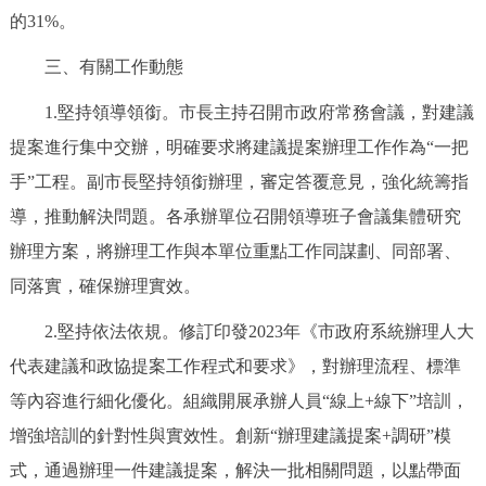
走進北京
的31%。
北京概況
十六區概覽
人文北京
三、有關工作動態
1.堅持領導領銜。市長主持召開市政府常務會議，對建議
綠色北京
圖説北京
視頻北京
提案進行集中交辦，明確要求將建議提案辦理工作作為“一把
手”工程。副市長堅持領銜辦理，審定答覆意見，強化統籌指
多語種
導，推動解決問題。各承辦單位召開領導班子會議集體研究
ENGLISH
한국어
日本語
辦理方案，將辦理工作與本單位重點工作同謀劃、同部署、
同落實，確保辦理實效。
DEUTSCH
FRANÇAIS
РУССКИЙ ЯЗЫК
2.堅持依法依規。修訂印發2023年《市政府系統辦理人大
代表建議和政協提案工作程式和要求》，對辦理流程、標準
ESPAÑOL
PORTUGUÊS
العربية
等內容進行細化優化。組織開展承辦人員“線上+線下”培訓，
ITALIANO
增強培訓的針對性與實效性。創新“辦理建議提案+調研”模
式，通過辦理一件建議提案，解決一批相關問題，以點帶面