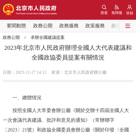
網站地圖
搜索
無障礙
登錄
要聞動態
要聞動態
政務公開
政務服務
政策服務
政民互動
政務公開
>
承辦全國建議提案
黨中央精神
國務院資訊
中央部委動態
2023年北京市人民政府辦理全國人大代表建議和
全國政協委員提案有關情況
北京要聞
會議資訊
部門動態
日期：2023-12-27 14:12
來源：北京市人民政府辦公廳
各區熱點
政務公開
一、總體情況
市領導
機構職能
政策服務
按照全國人大常委會辦公廳《關於交辦十四屆全國人大
一次會議代表建議、批評和意見的通知》（常辦聯字
政策兌現
政策解讀
回應關切
〔2023〕21號）和政協全國委員會辦公廳《關於印發〈全國