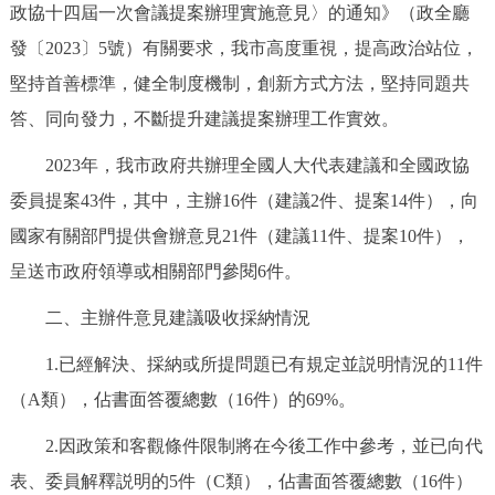
政協十四屆一次會議提案辦理實施意見〉的通知》（政全廳
決策公開
專題公開
發〔2023〕5號）有關要求，我市高度重視，提高政治站位，
政務服務
堅持首善標準，健全制度機制，創新方式方法，堅持同題共
答、同向發力，不斷提升建議提案辦理工作實效。
個人服務
法人服務
部門服務
2023年，我市政府共辦理全國人大代表建議和全國政協
委員提案43件，其中，主辦16件（建議2件、提案14件），向
便民服務
利企服務
投資項目
國家有關部門提供會辦意見21件（建議11件、提案10件），
呈送市政府領導或相關部門參閱6件。
仲介服務
陽光政務
二、主辦件意見建議吸收採納情況
政民互動
1.已經解決、採納或所提問題已有規定並説明情況的11件
12345網上接訴即辦
我要諮詢
我要建議
（A類），佔書面答覆總數（16件）的69%。
2.因政策和客觀條件限制將在今後工作中參考，並已向代
參與調查
線上訪談
圖説互動
表、委員解釋説明的5件（C類），佔書面答覆總數（16件）