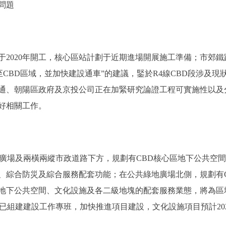
問題
2020年開工，核心區站計劃于近期進場開展施工準備；市郊
至CBD區域，並加快建設通車”的建議，鋻於R4線CBD段涉及
通、朝陽區政府及京投公司正在加緊研究論證工程可實施性以及
好相關工作。
場及兩橫兩縱市政道路下方，規劃有CBD核心區地下公共空間
、綜合防災及綜合服務配套功能；在公共綠地廣場北側，規劃有
地下公共空間、文化設施及各二級地塊的配套服務業態，將為區
已組建建設工作專班，加快推進項目建設，文化設施項目預計202