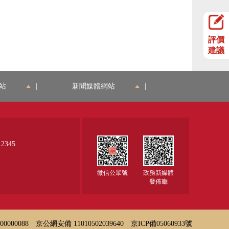
評價
建議
站
|
新聞媒體網站
|
345
微信公眾號
政務新媒體
發佈廳
000088
京公網安備 11010502039640
京ICP備05060933號