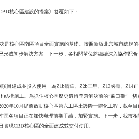
BD核心區建設的提案》答覆如下：
決是核心區南區項目全面實施的基礎。按照新版北京城市總規的
已形成初步解決方案。下一步，各相關單位將繼續深入協作配合
建成並投入使用，為Z1b清華、Z2b三星、Z13國壽、Z14正大
地下結構施工。為抓住核心區歷史遺留問題解決前的“窗口期”，
020年10月提前啟動核心區第六工區土護降一體化工程，截至目
南區各項目正在加快辦理前期手續，加緊實施。下一步，我市相
日實現CBD核心區的全面建成並交付使用。