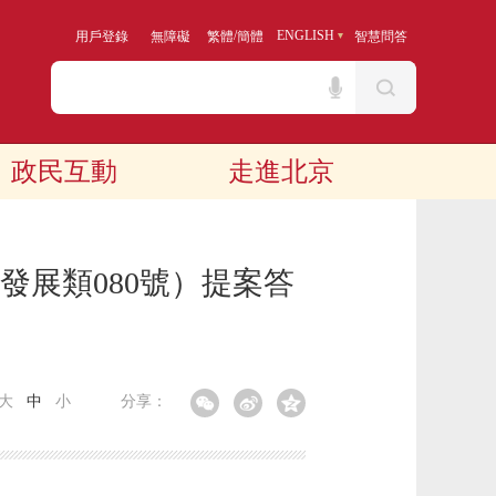
/
ENGLISH
用戶登錄
無障礙
繁體
簡體
智慧問答
政民互動
走進北京
發展類080號）提案答
大
中
小
分享：