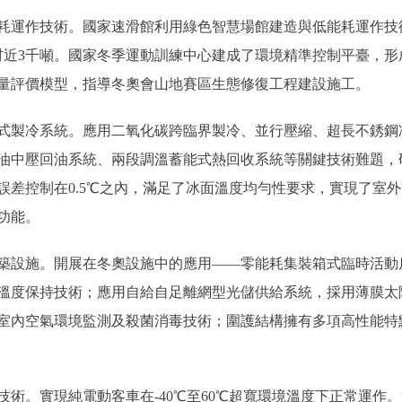
運作技術。國家速滑館利用綠色智慧場館建造與低能耗運作技
近3千噸。國家冬季運動訓練中心建成了環境精準控制平臺，形成
量評價模型，指導冬奧會山地賽區生態修復工程建設施工。
製冷系統。應用二氧化碳跨臨界製冷、並行壓縮、超長不銹鋼
油中壓回油系統、兩段調溫蓄能式熱回收系統等關鍵技術難題，
誤差控制在0.5℃之內，滿足了冰面溫度均勻性要求，實現了室
功能。
設施。開展在冬奧設施中的應用——零能耗集裝箱式臨時活動
溫度保持技術；應用自給自足離網型光儲供給系統，採用薄膜太
室內空氣環境監測及殺菌消毒技術；圍護結構擁有多項高性能特
實現純電動客車在-40℃至60℃超寬環境溫度下正常運作。實現