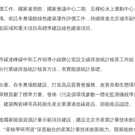
工作。國家速滑館、國家會議中心二期、五棵松冰上運動中心
標識。依託冬奧場館綠色建築運作評價工作，持續推進北京城市
點區域和重大項目高標準建設綠色建築項目。
碳達峰碳中和工作領導小組辦公室設立碳排放統計核算工作組
分行業碳排放統計核算方法，夯實能源統計基礎。
臺。在冬奧場館建設、打造高品質賽會服務、改善首都生態環
舉辦貢獻了標準力量。發佈《污染源環境參數一體化監測儀校準
、建築陶瓷磚等高耗能生産企業通過低碳産品、節能産品認證。
國家能源資源計量示範項目建設，建設北京市産業計量技術創
、“産檢學研用資”深度融合的産業計量技術創新能力。開展能效