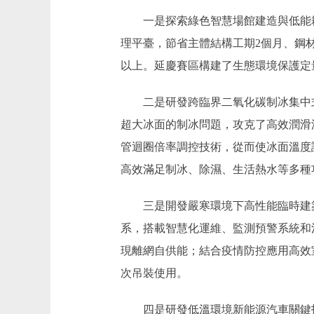
一是探索綠色智慧場館建造與低能耗
理平臺，節省主體結構工期2個月、鋼材
以上。延慶賽區構建了生態環境保護定
二是研發跨臨界二氧化碳制冰集中式
超大冰面的制冰問題，攻克了高效潤滑
管迴圈倍率調控技術，從而使冰面溫度
高效滿足制冰、除濕、生活熱水等多種
三是開發嚴寒環境下高性能臨時建築
系，搭載智慧化運維、監測預警系統和
現離網自供能；結合疫情防控應用高效
次吊裝使用。
四是研發低溫環境新能源汽車關鍵技術。