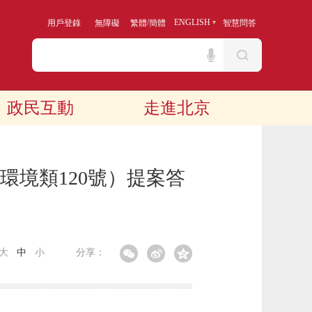
/
ENGLISH
用戶登錄
無障礙
繁體
簡體
智慧問答
政民互動
走進北京
環境類120號）提案答
大
中
小
分享：