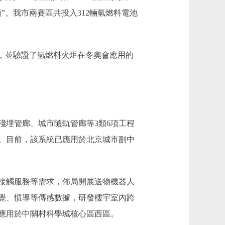
。我市兩賽區共投入312輛氫燃料電池
，並驗證了氫燃料火炬在冬奧會應用的
埋管廊、城市隨軌管廊等3類6項工程
。目前，該系統已應用於北京城市副中
接觸服務等需求，佈局開展送物機器人
覺、慣導等傳感數據，研發樓宇室內跨
應用於中關村科學城核心區西區。