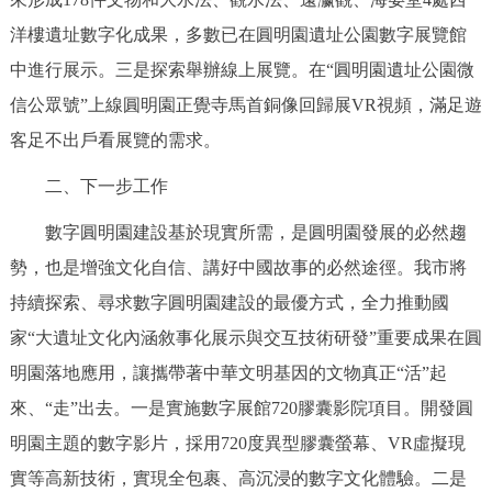
走進北京
洋樓遺址數字化成果，多數已在圓明園遺址公園數字展覽館
北京概況
十六區概覽
人文北京
中進行展示。三是探索舉辦線上展覽。在“圓明園遺址公園微
信公眾號”上線圓明園正覺寺馬首銅像回歸展VR視頻，滿足遊
綠色北京
圖説北京
視頻北京
客足不出戶看展覽的需求。
二、下一步工作
多語種
數字圓明園建設基於現實所需，是圓明園發展的必然趨
ENGLISH
한국어
日本語
勢，也是增強文化自信、講好中國故事的必然途徑。我市將
持續探索、尋求數字圓明園建設的最優方式，全力推動國
DEUTSCH
FRANÇAIS
РУССКИЙ ЯЗЫК
家“大遺址文化內涵敘事化展示與交互技術研發”重要成果在圓
ESPAÑOL
PORTUGUÊS
明園落地應用，讓攜帶著中華文明基因的文物真正“活”起
العربية
來、“走”出去。一是實施數字展館720膠囊影院項目。開發圓
ITALIANO
明園主題的數字影片，採用720度異型膠囊螢幕、VR虛擬現
實等高新技術，實現全包裹、高沉浸的數字文化體驗。二是