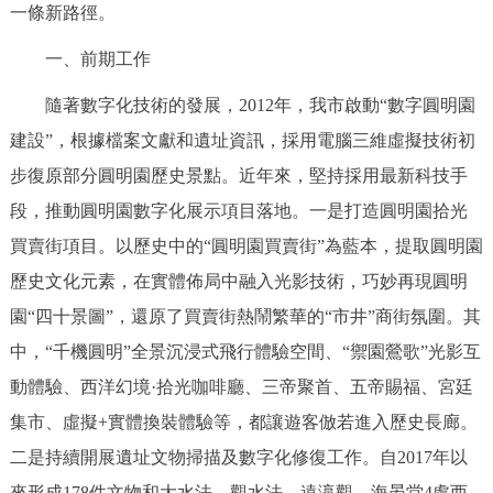
一條新路徑。
決策公開
專題公開
一、前期工作
政務服務
隨著數字化技術的發展，2012年，我市啟動“數字圓明園
個人服務
法人服務
部門服務
建設”，根據檔案文獻和遺址資訊，採用電腦三維虛擬技術初
步復原部分圓明園歷史景點。近年來，堅持採用最新科技手
便民服務
利企服務
投資項目
段，推動圓明園數字化展示項目落地。一是打造圓明園拾光
買賣街項目。以歷史中的“圓明園買賣街”為藍本，提取圓明園
仲介服務
陽光政務
歷史文化元素，在實體佈局中融入光影技術，巧妙再現圓明
園“四十景圖”，還原了買賣街熱鬧繁華的“市井”商街氛圍。其
政民互動
中，“千機圓明”全景沉浸式飛行體驗空間、“禦園鶯歌”光影互
12345網上接訴即辦
我要諮詢
我要建議
動體驗、西洋幻境·拾光咖啡廳、三帝聚首、五帝賜福、宮廷
集市、虛擬+實體換裝體驗等，都讓遊客倣若進入歷史長廊。
參與調查
線上訪談
圖説互動
二是持續開展遺址文物掃描及數字化修復工作。自2017年以
來形成178件文物和大水法、觀水法、遠瀛觀、海晏堂4處西