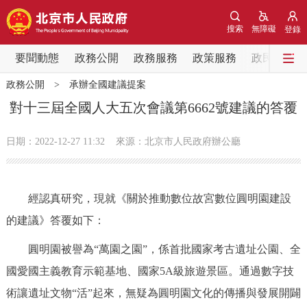
網站地圖
搜索
無障礙
登錄
要聞動態
要聞動態
政務公開
政務服務
政策服務
政民互動
政務公開
>
承辦全國建議提案
黨中央精神
國務院資訊
中央部委動態
對十三屆全國人大五次會議第6662號建議的答覆
北京要聞
會議資訊
部門動態
日期：2022-12-27 11:32
來源：北京市人民政府辦公廳
各區熱點
經認真研究，現就《關於推動數位故宮數位圓明園建設
政務公開
的建議》答覆如下：
市領導
機構職能
政策服務
圓明園被譽為“萬園之園”，係首批國家考古遺址公園、全
國愛國主義教育示範基地、國家5A級旅遊景區。通過數字技
政策兌現
政策解讀
回應關切
術讓遺址文物“活”起來，無疑為圓明園文化的傳播與發展開闢