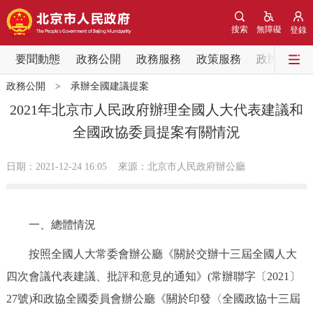
網站地圖
搜索
無障礙
登錄
要聞動態
要聞動態
政務公開
政務服務
政策服務
政民互動
政務公開
>
承辦全國建議提案
黨中央精神
國務院資訊
中央部委動態
2021年北京市人民政府辦理全國人大代表建議和
全國政協委員提案有關情況
北京要聞
會議資訊
部門動態
日期：2021-12-24 16:05
來源：北京市人民政府辦公廳
各區熱點
政務公開
一、總體情況
市領導
機構職能
政策服務
按照全國人大常委會辦公廳《關於交辦十三屆全國人大
四次會議代表建議、批評和意見的通知》(常辦聯字〔2021〕
政策兌現
政策解讀
回應關切
27號)和政協全國委員會辦公廳《關於印發〈全國政協十三屆