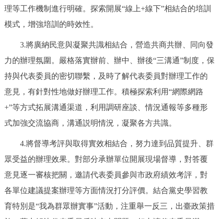
理等工作機制進行明確。探索開展“線上+線下”相結合的培訓
回到頂部
模式，增強培訓的時效性。
3.將廣納民意與凝聚共識相結合，營造共商共辦、同向發
力的辦理氛圍。嚴格落實辦前、辦中、辦後“三溝通”制度，保
持與代表委員的密切聯繫，及時了解代表委員對辦理工作的
意見，有針對性地做好辦理工作。積極探索利用“網際網路
+”等方式拓展溝通渠道，利用調研座談、情況通報等多種形
式加強交流協商，溝通説明情況，凝聚各方共識。
4.將督導考評與取得實效相結合，努力達到品質提升、群
眾受益的辦理效果。對部分承辦單位開展現場督導，對答覆
意見逐一審核把關，邀請代表委員參與市政府績效考評，對
各單位建議提案辦理等方面情況打分評價。結合黨史學習教
育特別是“我為群眾辦實事”活動，注重舉一反三，出臺政策措