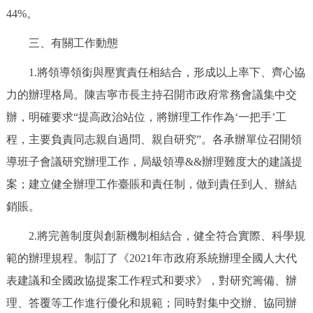
走進北京
44%。
北京概況
十六區概覽
人文北京
三、有關工作動態
1.將領導領銜與壓實責任相結合，形成以上率下、齊心協
綠色北京
圖説北京
視頻北京
力的辦理格局。陳吉寧市長主持召開市政府常務會議集中交
辦，明確要求“提高政治站位，將辦理工作作為‘一把手’工
多語種
程，主要負責同志親自過問、親自研究”。各承辦單位召開領
ENGLISH
한국어
日本語
導班子會議研究辦理工作，局級領導&&辦理難度大的建議提
案；建立健全辦理工作臺賬和責任制，做到責任到人、辦結
DEUTSCH
FRANÇAIS
РУССКИЙ ЯЗЫК
銷賬。
2.將完善制度與創新機制相結合，健全符合實際、科學規
ESPAÑOL
PORTUGUÊS
العربية
範的辦理規程。制訂了《2021年市政府系統辦理全國人大代
ITALIANO
表建議和全國政協提案工作程式和要求》，對研究籌備、辦
理、答覆等工作進行優化和規範；同時對集中交辦、協同辦