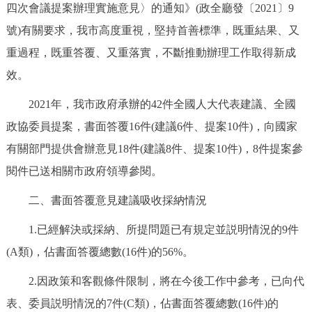
四次會議提案辦理實施意見〉的通知》(政全廳發〔2021〕9
決策公開
專題公開
號)有關要求，我市高度重視，堅持首善標準，既重結果、又
政務服務
重過程，既重答覆、又重落實，不斷推動辦理工作取得新成
效。
個人服務
法人服務
部門服務
2021年，我市政府承辦的42件全國人大代表建議、全國
政協委員提案，書面答覆16件(建議6件、提案10件)，向國家
便民服務
利企服務
投資項目
有關部門提供會辦意見18件(建議8件、提案10件)，8件提案參
閱件已送相關市政府領導參閱。
仲介服務
陽光政務
二、書面答覆意見建議吸收採納情況
政民互動
1.已經解決或採納、所提問題已有規定並説明情況的9件
12345網上接訴即辦
我要諮詢
我要建議
(A類)，佔書面答覆總數(16件)的56%。
2.因政策和客觀條件限制，將在今後工作中參考，已向代
參與調查
線上訪談
圖説互動
表、委員説明情況的7件(C類)，佔書面答覆總數(16件)的