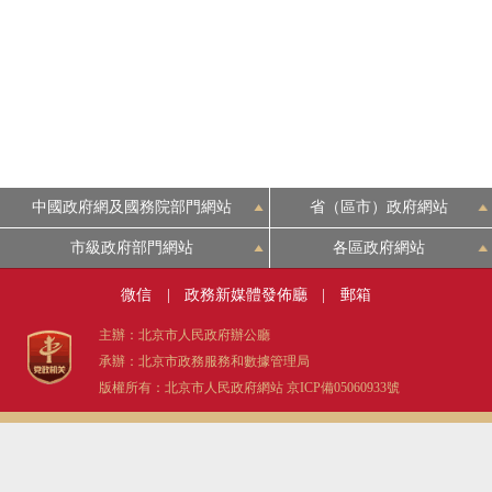
決策公開
政務服務
個人服務
中國政府網及國務院部門網站
省（區市）政府網站
便民服務
市級政府部門網站
各區政府網站
微信
|
政務新媒體發佈廳
|
郵箱
仲介服務
主辦：北京市人民政府辦公廳
政民互動
承辦：北京市政務服務和數據管理局
版權所有：北京市人民政府網站
京ICP備05060933號
12345網上接訴即辦
參與調查