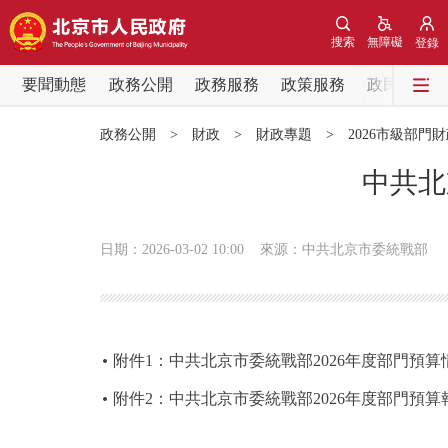
搜索
無障礙
登錄
要聞動態
政務公開
政務服務
政策服務
政民互動
要聞動態
政務公開
>
財政
>
財政專題
>
2026市級部門
黨中央精神
中共北
北京要聞
日期：2026-03-02 10:00
來源：中共北京市委統戰部
各區熱點
政務公開
附件1：中共北京市委統戰部2026年度部門預算
市領導
附件2：中共北京市委統戰部2026年度部門預算
政策兌現