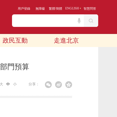
/
ENGLISH
用戶登錄
無障礙
繁體
簡體
智慧問答
政民互動
走進北京
度部門預算
大
中
小
分享：