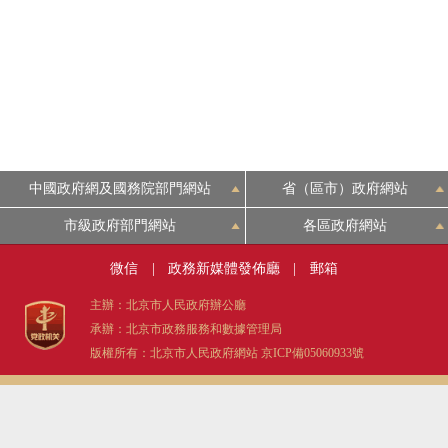
決策公開
政務服務
個人服務
中國政府網及國務院部門網站
省（區市）政府網站
便民服務
市級政府部門網站
各區政府網站
微信
|
政務新媒體發佈廳
|
郵箱
仲介服務
主辦：北京市人民政府辦公廳
政民互動
承辦：北京市政務服務和數據管理局
版權所有：北京市人民政府網站
京ICP備05060933號
12345網上接訴即辦
參與調查