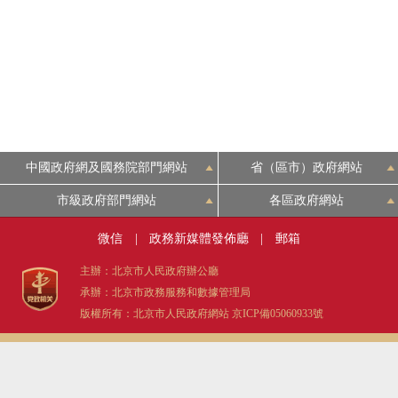
決策公開
政務服務
個人服務
中國政府網及國務院部門網站
省（區市）政府網站
便民服務
市級政府部門網站
各區政府網站
微信
|
政務新媒體發佈廳
|
郵箱
仲介服務
主辦：北京市人民政府辦公廳
政民互動
承辦：北京市政務服務和數據管理局
版權所有：北京市人民政府網站
京ICP備05060933號
12345網上接訴即辦
參與調查