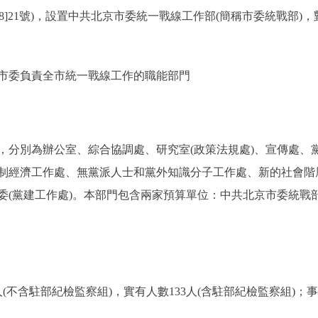
18]21號)，設置中共北京市委統一戰線工作部(簡稱市委統戰部
委負責全市統一戰線工作的職能部門
分別為辦公室、綜合協調處、研究室(政策法規處)、宣傳處、
制經濟工作處、無黨派人士和黨外知識分子工作處、新的社會階
(黨建工作處)。本部門包含兩家預算單位：中共北京市委統戰部
不含駐部紀檢監察組)，實有人數133人(含駐部紀檢監察組)；事