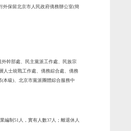
)，對外保留北京市人民政府僑務辦公室(簡
黨外幹部處、民主黨派工作處、民族宗
層人士統戰工作處、僑務綜合處、僑務
(本級)、北京市黨派團體綜合服務中
業編制51人，實有人數37人；離退休人