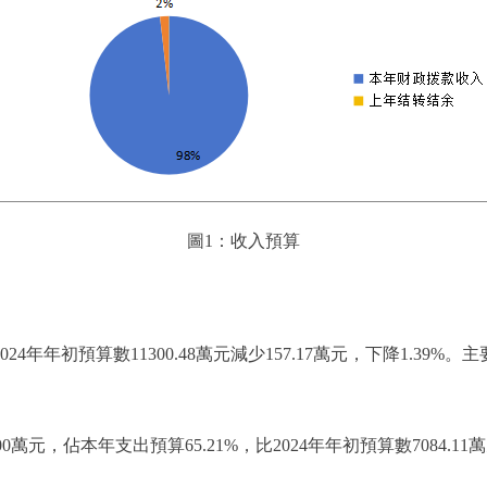
圖1：收入預算
024年年初預算數11300.48萬元減少157.17萬元，下降1.39
元，佔本年支出預算65.21%，比2024年年初預算數7084.11萬元