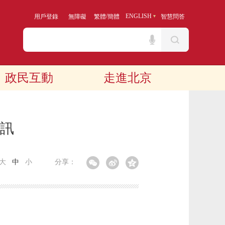
/
ENGLISH
用戶登錄
無障礙
繁體
簡體
智慧問答
政民互動
走進北京
資訊
大
中
小
分享：