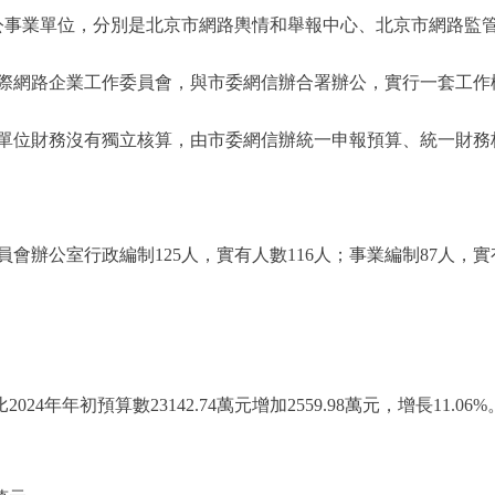
公事業單位，分別是北京市網路輿情和舉報中心、北京市網路監
際網路企業工作委員會，與市委網信辦合署辦公，實行一套工作
位財務沒有獨立核算，由市委網信辦統一申報預算、統一財務
公室行政編制125人，實有人數116人；事業編制87人，實
2024年年初預算數23142.74萬元增加2559.98萬元，增長1