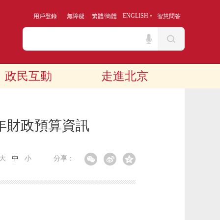
/
ENGLISH
用戶登錄
無障礙
繁體
簡體
智慧問答
政民互動
走進北京
年財政預算資訊
大
中
小
分享：