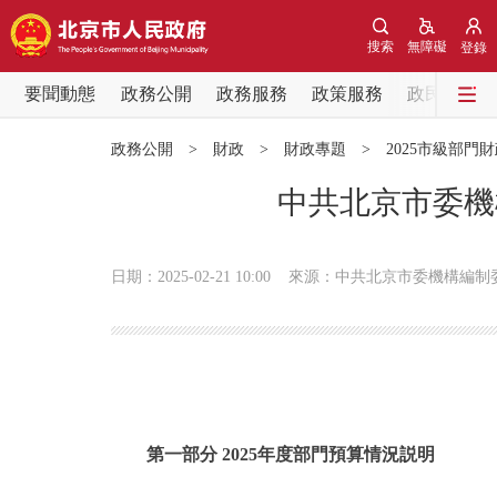
搜索
無障礙
登錄
要聞動態
政務公開
政務服務
政策服務
政民互動
要聞動態
政務公開
>
財政
>
財政專題
>
2025市級部門
黨中央精神
中共北京市委機
北京要聞
日期：2025-02-21 10:00
來源：中共北京市委機構編制
各區熱點
政務公開
市領導
第一部分 2025年度部門預算情況説明
政策兌現