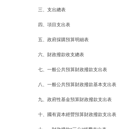
三、支出總表
走進北京
四、項目支出表
北京概況
五、政府採購預算明細表
綠色北京
六、財政撥款收支總表
多語種
七、一般公共預算財政撥款支出表
ENGLISH
八、一般公共預算財政撥款基本支出表
DEUTSCH
九、政府性基金預算財政撥款支出表
ESPAÑOL
十、國有資本經營預算財政撥款支出表
ITALIANO