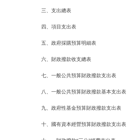
三、支出總表
走進北京
四、項目支出表
北京概況
五、政府採購預算明細表
綠色北京
六、財政撥款收支總表
多語種
七、一般公共預算財政撥款支出表
ENGLISH
八、一般公共預算財政撥款基本支出表
DEUTSCH
九、政府性基金預算財政撥款支出表
ESPAÑOL
十、國有資本經營預算財政撥款支出表
ITALIANO