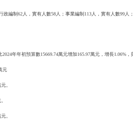
制62人，實有人數58人；事業編制113人，實有人數99人
024年年初預算數15669.74萬元增加165.97萬元，增長1.06%
萬元
萬元。
元。
萬元。