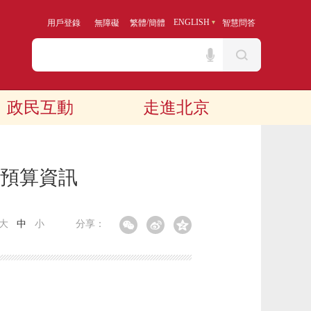
/
ENGLISH
用戶登錄
無障礙
繁體
簡體
智慧問答
政民互動
走進北京
政預算資訊
大
中
小
分享：