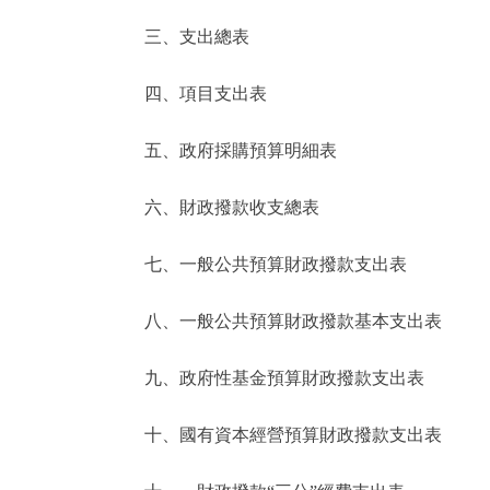
三、支出總表
走進北京
四、項目支出表
北京概況
五、政府採購預算明細表
綠色北京
六、財政撥款收支總表
多語種
七、一般公共預算財政撥款支出表
ENGLISH
八、一般公共預算財政撥款基本支出表
DEUTSCH
九、政府性基金預算財政撥款支出表
ESPAÑOL
十、國有資本經營預算財政撥款支出表
ITALIANO