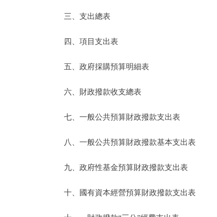
三、支出總表
走進北京
四、項目支出表
北京概況
五、政府採購預算明細表
綠色北京
六、財政撥款收支總表
多語種
七、一般公共預算財政撥款支出表
ENGLISH
八、一般公共預算財政撥款基本支出表
DEUTSCH
九、政府性基金預算財政撥款支出表
ESPAÑOL
十、國有資本經營預算財政撥款支出表
ITALIANO