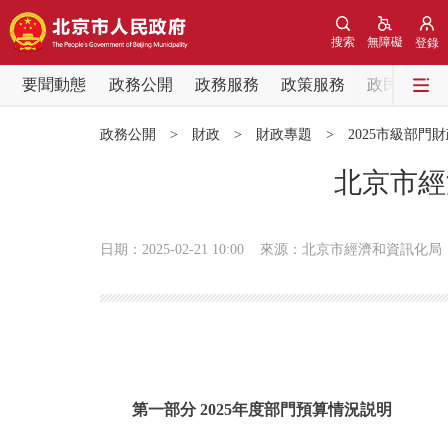
搜索
無障礙
登錄
要聞動態
政務公開
政務服務
政策服務
政民互動
要聞動態
政務公開
>
財政
>
財政專題
>
2025市級部門
黨中央精神
北京市經
北京要聞
日期：2025-02-21 10:00
來源：北京市經濟和資訊化局
各區熱點
政務公開
市領導
第一部分 2025年度部門預算情況説明
政策兌現