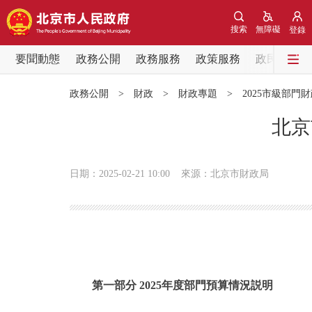
搜索
無障礙
登錄
要聞動態
政務公開
政務服務
政策服務
政民互動
要聞動態
政務公開
>
財政
>
財政專題
>
2025市級部門
黨中央精神
北京
北京要聞
日期：2025-02-21 10:00
來源：北京市財政局
各區熱點
政務公開
市領導
第一部分 2025年度部門預算情況説明
政策兌現