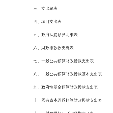
三、支出總表
走進北京
四、項目支出表
北京概況
五、政府採購預算明細表
綠色北京
六、財政撥款收支總表
多語種
七、一般公共預算財政撥款支出表
ENGLISH
八、一般公共預算財政撥款基本支出表
DEUTSCH
九、政府性基金預算財政撥款支出表
ESPAÑOL
十、國有資本經營預算財政撥款支出表
ITALIANO