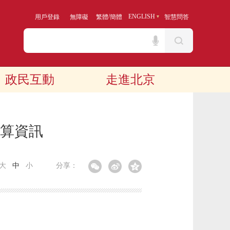
/
ENGLISH
用戶登錄
無障礙
繁體
簡體
智慧問答
政民互動
走進北京
預算資訊
大
中
小
分享：