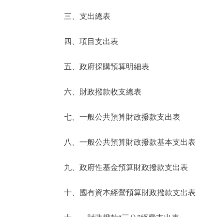
三、支出總表
走進北京
四、項目支出表
北京概況
五、政府採購預算明細表
綠色北京
六、財政撥款收支總表
多語種
七、一般公共預算財政撥款支出表
ENGLISH
八、一般公共預算財政撥款基本支出表
DEUTSCH
九、政府性基金預算財政撥款支出表
ESPAÑOL
十、國有資本經營預算財政撥款支出表
ITALIANO