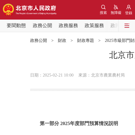
搜索
無障礙
登錄
要聞動態
政務公開
政務服務
政策服務
政民互動
要聞動態
政務公開
>
財政
>
財政專題
>
2025市級部門
黨中央精神
北京市
北京要聞
日期：2025-02-21 10:00
來源：北京市農業農村局
各區熱點
政務公開
市領導
第一部分 2025年度部門預算情況説明
政策兌現