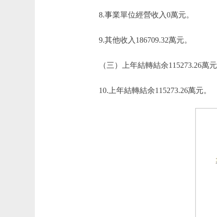
8.事業單位經營收入0萬元。
9.其他收入186709.32萬元。
（三）上年結轉結余115273.26萬元
10.上年結轉結余115273.26萬元。