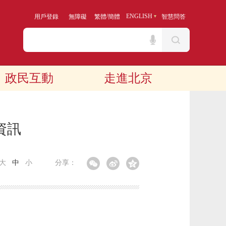
/
ENGLISH
用戶登錄
無障礙
繁體
簡體
智慧問答
政民互動
走進北京
資訊
大
中
小
分享：