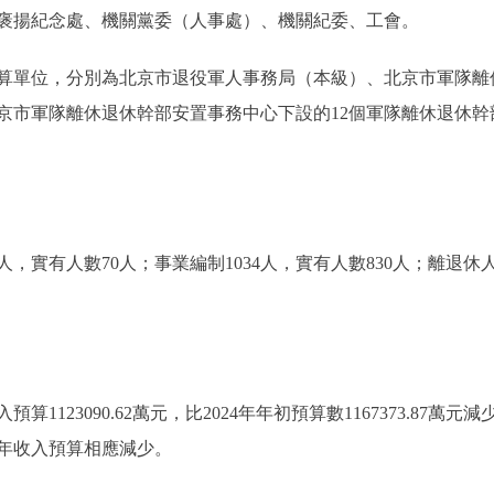
褒揚紀念處、機關黨委（人事處）、機關紀委、工會。
算單位，分別為北京市退役軍人事務局（本級）、北京市軍隊離
京市軍隊離休退休幹部安置事務中心下設的12個軍隊離休退休幹
有人數70人；事業編制1034人，實有人數830人；離退休人員
23090.62萬元，比2024年年初預算數1167373.87萬元減少4
25年收入預算相應減少。