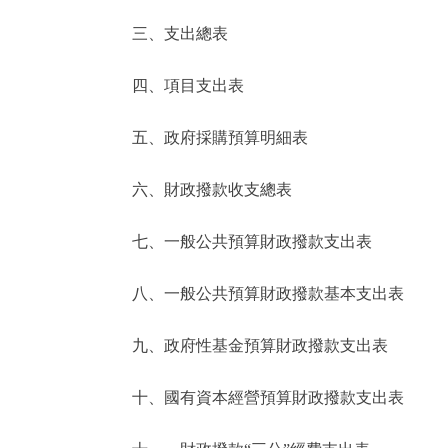
三、支出總表
走進北京
四、項目支出表
北京概況
五、政府採購預算明細表
綠色北京
六、財政撥款收支總表
多語種
七、一般公共預算財政撥款支出表
ENGLISH
八、一般公共預算財政撥款基本支出表
DEUTSCH
九、政府性基金預算財政撥款支出表
ESPAÑOL
十、國有資本經營預算財政撥款支出表
ITALIANO