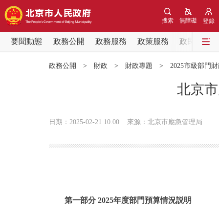
搜索
無障礙
登錄
要聞動態
政務公開
政務服務
政策服務
政民互動
要聞動態
政務公開
>
財政
>
財政專題
>
2025市級部門
黨中央精神
北京市
北京要聞
日期：2025-02-21 10:00
來源：北京市應急管理局
各區熱點
政務公開
市領導
第一部分 2025年度部門預算情況説明
政策兌現