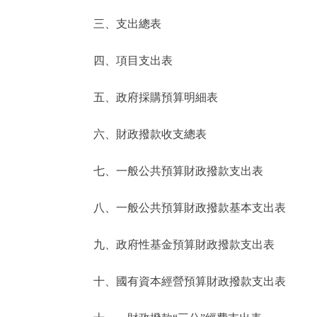
三、支出總表
走進北京
四、項目支出表
北京概況
五、政府採購預算明細表
綠色北京
六、財政撥款收支總表
多語種
七、一般公共預算財政撥款支出表
ENGLISH
八、一般公共預算財政撥款基本支出表
DEUTSCH
九、政府性基金預算財政撥款支出表
ESPAÑOL
十、國有資本經營預算財政撥款支出表
ITALIANO