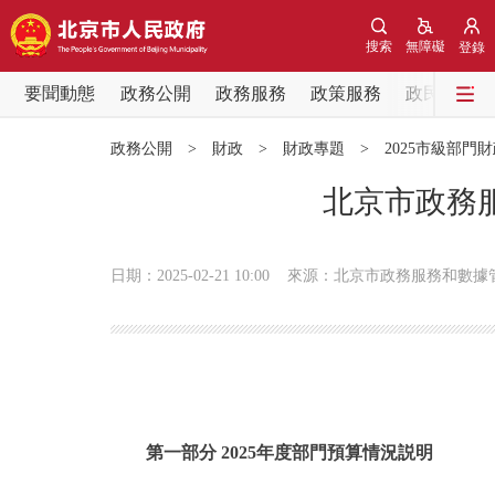
搜索
無障礙
登錄
要聞動態
政務公開
政務服務
政策服務
政民互動
要聞動態
政務公開
>
財政
>
財政專題
>
2025市級部門
黨中央精神
北京市政務服
北京要聞
日期：2025-02-21 10:00
來源：北京市政務服務和數據
各區熱點
政務公開
市領導
第一部分 2025年度部門預算情況説明
政策兌現