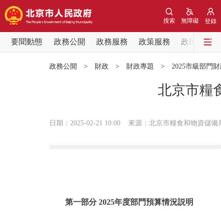
搜索
無障礙
登錄
要聞動態
政務公開
政務服務
政策服務
政民互動
要聞動態
政務公開
>
財政
>
財政專題
>
2025市級部門
黨中央精神
北京市糧食
北京要聞
日期：2025-02-21 10:00
來源：北京市糧食和物資儲備
各區熱點
政務公開
市領導
第一部分 2025年度部門預算情況説明
政策兌現