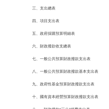
三、支出總表
走進北京
四、項目支出表
北京概況
五、政府採購預算明細表
綠色北京
六、財政撥款收支總表
多語種
七、一般公共預算財政撥款支出表
ENGLISH
八、一般公共預算財政撥款基本支出表
DEUTSCH
九、政府性基金預算財政撥款支出表
ESPAÑOL
十、國有資本經營預算財政撥款支出表
ITALIANO