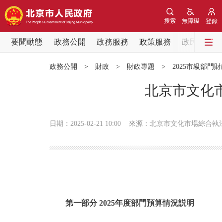
搜索
無障礙
登錄
要聞動態
政務公開
政務服務
政策服務
政民互動
要聞動態
政務公開
>
財政
>
財政專題
>
2025市級部門
黨中央精神
北京市文化市
北京要聞
日期：2025-02-21 10:00
來源：北京市文化市場綜合執
各區熱點
政務公開
市領導
第一部分 2025年度部門預算情況説明
政策兌現