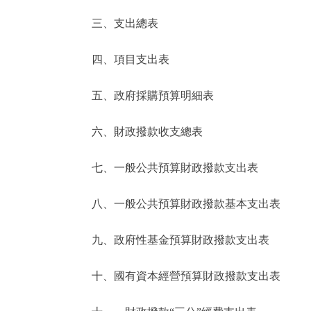
三、支出總表
走進北京
四、項目支出表
北京概況
五、政府採購預算明細表
綠色北京
六、財政撥款收支總表
多語種
七、一般公共預算財政撥款支出表
ENGLISH
八、一般公共預算財政撥款基本支出表
DEUTSCH
九、政府性基金預算財政撥款支出表
ESPAÑOL
十、國有資本經營預算財政撥款支出表
ITALIANO