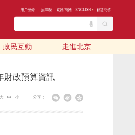
/
ENGLISH
用戶登錄
無障礙
繁體
簡體
智慧問答
政民互動
走進北京
年財政預算資訊
大
中
小
分享：