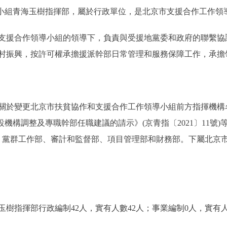
領導小組青海玉樹指揮部，屬於行政單位，是北京市支援合作工作領
援合作領導小組的領導下，負責與受援地黨委和政府的聯繫協
村振興，按許可權承擔援派幹部日常管理和服務保障工作，承擔
變更北京市扶貧協作和支援合作工作領導小組前方指揮機構名稱
設機構調整及專職幹部任職建議的請示》(京青指〔2021〕11號
、黨群工作部、審計和監督部、項目管理部和財務部。下屬北京
指揮部行政編制42人，實有人數42人；事業編制0人，實有人