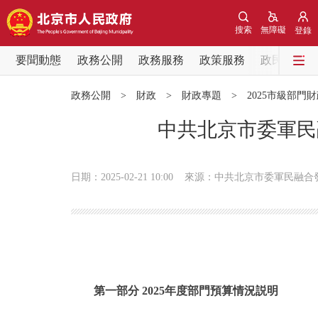
搜索
無障礙
登錄
要聞動態
政務公開
政務服務
政策服務
政民互動
要聞動態
政務公開
>
財政
>
財政專題
>
2025市級部門
黨中央精神
中共北京市委軍民
北京要聞
日期：2025-02-21 10:00
來源：中共北京市委軍民融合
各區熱點
政務公開
市領導
第一部分 2025年度部門預算情況説明
政策兌現