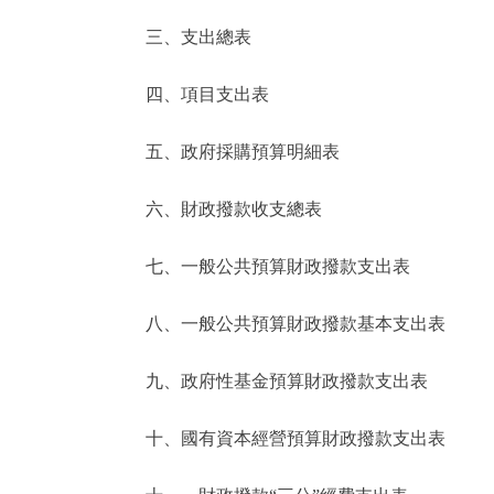
三、支出總表
走進北京
四、項目支出表
北京概況
五、政府採購預算明細表
綠色北京
六、財政撥款收支總表
多語種
七、一般公共預算財政撥款支出表
ENGLISH
八、一般公共預算財政撥款基本支出表
DEUTSCH
九、政府性基金預算財政撥款支出表
ESPAÑOL
十、國有資本經營預算財政撥款支出表
ITALIANO