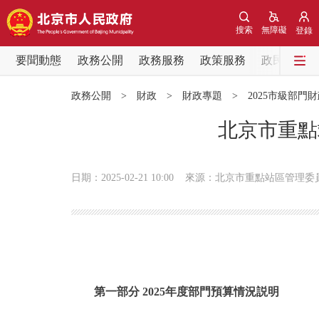
搜索
無障礙
登錄
要聞動態
政務公開
政務服務
政策服務
政民互動
要聞動態
政務公開
>
財政
>
財政專題
>
2025市級部門
黨中央精神
北京市重點
北京要聞
日期：2025-02-21 10:00
來源：北京市重點站區管理委
各區熱點
政務公開
市領導
第一部分 2025年度部門預算情況説明
政策兌現