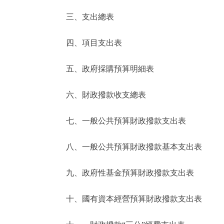
三、支出總表
走進北京
四、項目支出表
北京概況
五、政府採購預算明細表
綠色北京
六、財政撥款收支總表
多語種
七、一般公共預算財政撥款支出表
ENGLISH
八、一般公共預算財政撥款基本支出表
DEUTSCH
九、政府性基金預算財政撥款支出表
ESPAÑOL
十、國有資本經營預算財政撥款支出表
ITALIANO