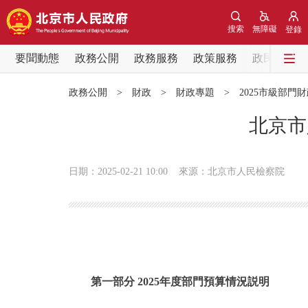
搜索
無障礙
登錄
要聞動態
政務公開
政務服務
政策服務
政民互動
要聞動態
政務公開
>
財政
>
財政專題
>
2025市級部門
黨中央精神
北京市
北京要聞
日期：2025-02-21 10:00
來源：北京市人民檢察院
各區熱點
政務公開
市領導
第一部分 2025年度部門預算情況説明
政策兌現