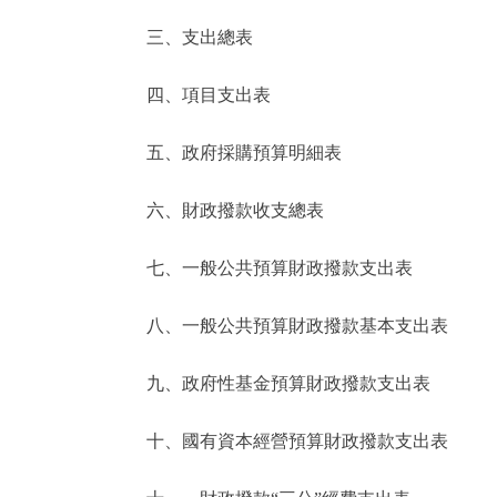
三、支出總表
走進北京
四、項目支出表
北京概況
五、政府採購預算明細表
綠色北京
六、財政撥款收支總表
多語種
七、一般公共預算財政撥款支出表
ENGLISH
八、一般公共預算財政撥款基本支出表
DEUTSCH
九、政府性基金預算財政撥款支出表
ESPAÑOL
十、國有資本經營預算財政撥款支出表
ITALIANO