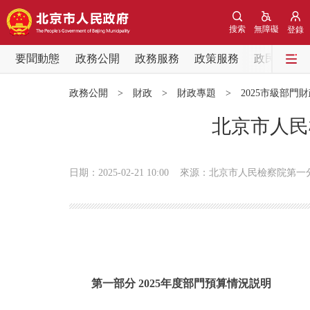
搜索
無障礙
登錄
要聞動態
政務公開
政務服務
政策服務
政民互動
要聞動態
政務公開
>
財政
>
財政專題
>
2025市級部門
黨中央精神
北京市人民
北京要聞
日期：2025-02-21 10:00
來源：北京市人民檢察院第一
各區熱點
政務公開
市領導
第一部分 2025年度部門預算情況説明
政策兌現