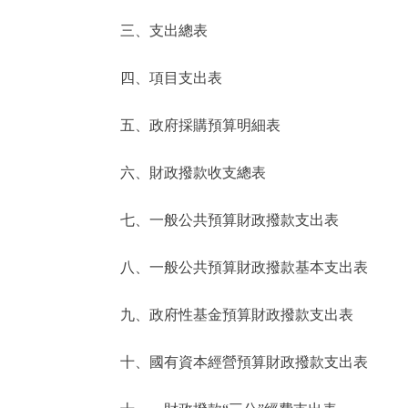
三、支出總表
走進北京
四、項目支出表
北京概況
五、政府採購預算明細表
綠色北京
六、財政撥款收支總表
多語種
七、一般公共預算財政撥款支出表
ENGLISH
八、一般公共預算財政撥款基本支出表
DEUTSCH
九、政府性基金預算財政撥款支出表
ESPAÑOL
十、國有資本經營預算財政撥款支出表
ITALIANO