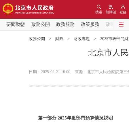
搜索
無障礙
登錄
要聞動態
政務公開
政務服務
政策服務
政民互動
要聞動態
政務公開
>
財政
>
財政專題
>
2025市級部門
黨中央精神
北京市人民
北京要聞
日期：2025-02-21 10:00
來源：北京市人民檢察院第三
各區熱點
政務公開
市領導
第一部分 2025年度部門預算情況説明
政策兌現