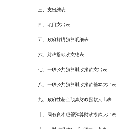
三、支出總表
走進北京
四、項目支出表
北京概況
五、政府採購預算明細表
綠色北京
六、財政撥款收支總表
多語種
七、一般公共預算財政撥款支出表
ENGLISH
八、一般公共預算財政撥款基本支出表
DEUTSCH
九、政府性基金預算財政撥款支出表
ESPAÑOL
十、國有資本經營預算財政撥款支出表
ITALIANO